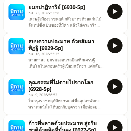
ซ่อนทรัพย์ 40 โกฏิ เมื่อเติบใหญ่ เขากลับ
การเล้าโลมบุรุษให้ตกอยู่ในอำนาจของตน
ยมกปาฏิหาริย์ [6930-5p]
มายังบ้านเกิดแต่ไม่รีบนำทรัพย์ออกมาใช้
คอยบรรเลงเพลงขับกล่อมพ
ก.ค. 23, 2026
53:58
เพราะเกรงจะถูกกล่าวหาว่าได้ทรัพย์มาโดย
เศรษฐีเมืองราชคฤห์ กลึงบาตรด้วยแก่นไม้
มิชอบ จึงเลือกทำงานรับจ้างเป็นคน
จันทน์ซึ่งเป็นของที่มีค่า แล้วใส่ตระกร้า
ประกาศบอกเวลา เลี้ยงชีพด้วยความสุจริต
แขวนที่ปลายไม้ และป่าวประกาศว่าสมณะ
พระเจ้าพิมพิสารทรงทราบความจริง จึง
หรือพราหมณ์ผู้ใดเป็นพระอรหันต์ผู้มีฤทธิ์
โปรดให้ขุดทรัพย์คืน แต่งตั้งเขาเป็นเศรษฐี
สยบความประมาท ด้วยสัมมา
จงปลดบาตรลงมาจะยกบาตรไม้พร้อมด้วย
และพาเข้าเฝ้าพระพุทธเจ้า พร
ทิฏฐิ [6929-5p]
ของมีค่าถวายให้ เหล่าพราหมณ์และเจ้า
ก.ค. 16, 2026
55:25
สำนักต่างก็อยากได้ จึงมาขอกับท่านเศรษฐี
นายกาละ บุตรของอนาถบิณฑิกเศรษฐี
แต่ไม่มีผู้ใดเหาะขึ้นไปเอาบาตรลงมาได้
เติบโตในครอบครัวผู้เปี่ยมศรัทธา แต่กลับ
ขณะนั้นพระโมคคัลลานะและพระปิณโฑล
ไม่เลื่อมใสในพระธรรม บิดาจึงใช้อุบายให้
ภารทวาชะ อรหันต์ผู้มีฤทธิ์กำลังบิณฑบาต
ทรัพย์ เพื่อชักชวนให้เขารักษาอุโบสถและ
อยู่ ท่านภารทวาชะจึงเหาะขึ้นสู
คุณธรรมที่ไม่ตายไปจากโลก
เข้าเฝ้าพระพุทธองค์ แม้ในตอนแรกจะไป
[6928-5p]
เพราะหวังทรัพย์ แต่เมื่อยืนฟังพระธรรม
ก.ค. 9, 2026
56:52
ด้วยใจที่ตั้งมั่น แม้เพียงเพื่อจดจำธรรมบท
ในกรุงราชคฤห์มีพราหมณ์ชื่ออุปสาฬหกะ
เดียว พระธรรมกลับซึมซาบสู่ใจ จนบรรลุ
พราหมณ์นั้นได้บอกกับบุตรว่า เมื่อพ่อจบ
โสดาปัตติผล ครั้นบิดามอบเงินรางวัลต่อ
ชีวิตลงอย่าเอาศพพ่อไปเผาปะปนกับคนอื่น
หน้าพระศาสดา เขาเกิดความละอายและ
พราหมณ์ และบุตรจึงออกเดินทางแสวงหา
ปฏิเสธทรัพย์นั้น พระพุทธองค์จึงตรั
ก้าวที่พลาดด้วยประมาท สู่อริย
ดินแดนแห่งนั้น ทั้งสองได้พบกับพระ
ชาติด้วยจิตที่มั่นคง [6927-5p]