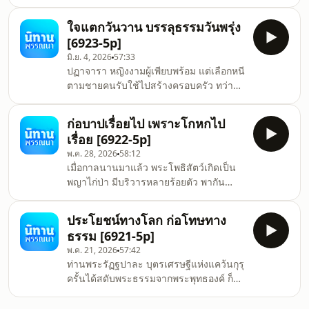
คราวสวามีจะต้องออกทัพไปปราบศึก นาง
ทวีป ต่อมาได้พบพระเถระ นางจึงยอมรับ
จึงขอให้พระสวามีส่งคนมารายงานทุกข์สุข
ความรู้ที่ตนยังเข้าไม่ถึง และขอบวชใน
ใจแตกวันวาน บรรลุธรรมวันพรุ่ง
ของพระองค์เป็นระยะมิให้ขาด เมื่อพระ
พระพุทธศาสนา ภายหลังบำเพ็ญเพียรไม่
[6923-5p]
ราชาเดินทัพทางไกล ก็รีบส่งม้าเร็วนำข่าว
นาน
มิ.ย. 4, 2026
57:33
มาส่งแก่อัครมเหสีตามที่ให้สัญญาไว้ ในทุก
ปฏาจารา หญิงงามผู้เพียบพร้อม แต่เลือกหนี
ๆ โยชน์ที่ทัพกษัตริย์เดินทางไปก็จะมีทหาร
ตามชายคนรับใช้ไปสร้างครอบครัว ทว่า
มาส่งข่าวแก่พระมเหสี 1 คน&nbsp;ซึ่ง
โชคชะตากลับโหดร้ายเกินคาด สามีถูกงูกัด
พระนางนั้นกลับทำการนอกใจพระราชาทุก
ตาย ลูกคนหนึ่งถูกเหยี่ยวโฉบ ลูกอีกคนถูก
ครั้งไป ในวันที่รอรับเสด็จพระ
ก่อบาปเรื่อยไป เพราะโกหกไป
น้ำพัดหาย และเมื่อกลับถึงบ้าน ยังพบว่า
เรื่อย [6922-5p]
บิดา มารดา และพี่ชายเสียชีวิตพร้อมกัน
พ.ค. 28, 2026
58:12
ความทุกข์ถาโถมจนถึงขั้นเสียสติแต่เมื่อได้
เมื่อกาลนานมาแล้ว พระโพธิสัตว์เกิดเป็น
ฟังพระธรรมจากพระพุทธองค์ นางจึงเห็น
พญาไก่ป่า มีบริวารหลายร้อยตัว พากัน
ความจริงของชีวิตว่า ทุกสิ่งล้วนไม่เที่ยง
อาศัยอยู่ในป่าลึก ใกล้กันนั้นมีนางแมวตัว
ไม่มีสิ่งใดเป็นที่พึ่งอันแท้จริง จากหญิงผู้จม
หนึ่งอาศัยอยู่ นางแมวป่ามันเที่ยวใช้อุบาย
อยู่ในมหาสม
ประโยชน์ทางโลก ก่อโทษทาง
ล่อลวงจับไก่ป่ากินเป็นอาหารเกือบหมด เมื่อ
ธรรม [6921-5p]
พญาไก่ป่าทราบว่าบริวารถูกนางแมวจับกิน
พ.ค. 21, 2026
57:42
ก็ไม่ไปใกล้บริเวณนั้น นางแมวป่าจอมมายา
ท่านพระรัฏฐปาละ บุตรเศรษฐีแห่งแคว้นกุรุ
จึงต้องดั้นด้นมาหาพญาไก่ป่าเสียเอง มัน
ครั้นได้สดับพระธรรมจากพระพุทธองค์ ก็
กล่าววาจาหว่านล้อมต่างๆ เพื่อหลอกล่อให้
เกิดศรัทธาแรงกล้า ปรารถนาจะออกบวช
พญาไก่ป่าเข้ามาใกล้ หากแต่พญาไก่ป่า
เพื่อแสวงหาความพ้นทุกข์ แม้มารดาบิดาจะ