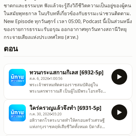
ชาดกและธรรมบท ฟังแล้วจะรู้ถึงวิถีชีวิตความเป็นอยู่ของผู้คน
ในสมัยพุทธกาล ในบริบทที่เกี่ยวข้องกับธรรมะน่าชวนติดตาม.
New Episode ทุกวันศุกร์ เวลา 05:00, Podcast นี้เป็นส่วนหนึ่ง
ของรายการธรรมะรับอรุณ ออกอากาศทุกวันทางสถานีวิทยุ
กระจายเสียงแห่งประเทศไทย (สวท.)
ตอน
ทวนกระแสกามกิเลส [6932-5p]
ส.ค. 6, 2026
1:00:56
พระเจ้าพรหมทัตครองราชสมบัติอยู่ใน
พระนครพาราณสี เป็นผู้ไม่มีพระโอรสจึง
ปรารถนาเพื่อให้ได้บุตร เมื่อกาลล่วงไปพระ
โพธิสัตว์จึงจุติจากพรหมโลกบังเกิดในพระ
ใคร่ครวญแล้วจึงทำ [6931-5p]
ครรภ์ของพระอัครมเหสี เมื่อพระโพธิสัตว์
ก.ค. 30, 2026
55:20
นั้นประสูติมีเพียงบุรุษที่สามารถอุ้มดูแลได้
อหิวาตกโรคระบาดทำให้ครอบครัวเศรษฐี
เท่านั้น พระกุมารไม่ปรารถนาบริโภคกาม
แห่งกรุงราชคฤห์เสียชีวิตทั้งหมด บิดาสั่ง
แม้ราชสมบัติก็ไม่ปรารถนา พระบิดาจึงจัด
บุตรชายให้หนีเอาชีวิตรอด พร้อมบอกที่
ส่งหญิงนักฟ้อนสาวสวย ซึ่งเป็นผู้ฉลาดใน