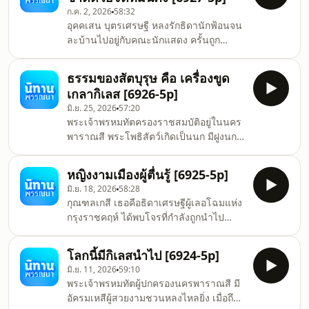
โพธิสัตว์ เมื่อโพธิสัตว์ได้ฟังบุตรของ
ก.ค. 2, 2026
58:32
พราหมณ์กล่าวว่า ระหว่างภูเขาสามลูกนี้
อุคคเสน บุตรเศรษฐี หลงรักธิดานักฟ้อนจน
แหละ เป็นที่ไม่ปะปน จึงกล่าวแก่บุตรของ
ละบ้านไปอยู่กับคณะนักแสดง ครั้นถูก
พราหมณ์ว่า ในที่นี้แหละบิดาของเจ้าถูกเผา
ภรรยาปรามาสว่าไม่สามารถเลี้ยง
ในระหว่างภูเขานี้มาแล้วถึงหมื่นสี่พันชาติ
ครอบครัวได้ จึงฝึกศิลปะการแสดงจนมีชื่อ
อันที่จริง สถานที่ที่ไม่ถูก
ธรรมของสัตบุรุษ คือ เครื่องขูด
เสียง วันหนึ่งขณะแสดงกายกรรมต่อหน้า
เกลากิเลส [6926-5p]
มหาชน พระพุทธองค์ทรงเห็นอุปนิสัยแห่ง
มิ.ย. 25, 2026
57:20
ธรรม จึงตรัสสอนให้ละความยึดมั่นในอดีต
พระเจ้าพรหมทัตครองราชสมบัติอยู่ในนคร
อนาคต และปัจจุบัน เมื่อได้ฟังธรรม อุคค
พาราณสี พระโพธิสัตว์เกิดเป็นนก มีฝูงนก
เสนเกิดปัญญา บรรลุพระอรหัตพร้อมด้วย
ห้อมล้อมมากมาย โดยอาศัยอยู่ที่เกาะกลาง
ปฏิสัมภิทา และทูลขอบรรพชากับพระผู้มี
มหาสมุทร เมื่อพ่อค้าชาวกาสิกรัฐพากัน
พระภาค จากนักแสดงผู้แสวงหาการยอมรับ
หญิงงามเมืองผู้ตื่นรู้ [6925-5p]
แล่นเรือมายังมหาสมุทร โดยเอากาบอกทิศ
กลายเป็
มิ.ย. 18, 2026
58:28
ติดเรือไปด้วย เมื่อเรือแตกกลางมหาสมุทร
กุณฑลเกสี เธอคือธิดาเศรษฐีผู้เลอโฉมแห่ง
เจ้ากาบอกทิศบินไปถึงเกาะที่ฝูงนกอาศัยอยู่
กรุงราชคฤห์ ได้พบโจรที่กำลังถูกนำไป
กาเจ้าเล่ห์คิดว่าจักทำการโกหกแล้วกินไข่
ประหารและเกิดความรักจนขอให้บิดา
และลูกอ่อนของนกฝูงนี้ มันจึงรีบบินร่อนลง
มารดาไถ่ตัวมาเป็นสามี แต่โจรกลับคิดฆ่า
แล้วยืนขาเดียวอ้าปากอยู่ที่พื้นดินท่ามกลาง
โลกนี้มีกิเลสนำไป [6924-5p]
นางเพื่อชิงทรัพย์ เมื่อถูกหลอกพาไปยัง
ฝูงนก นกทั้งหล
มิ.ย. 11, 2026
59:10
หน้าผา นางใช้ปัญญาเอาตัวรอดด้วยการ
พระเจ้าพรหมทัตผู้ปกครองนครพาราณสี มี
ผลักโจรตกเหว แล้วออกบวชเป็นปริพาชิกา
อัครมเหสีผู้สวยงามชวนหลงไหลยิ่ง เมื่อถึง
ศึกษาศิลปะการโต้วาทีจนมีชื่อเสียงทั่วชมพู