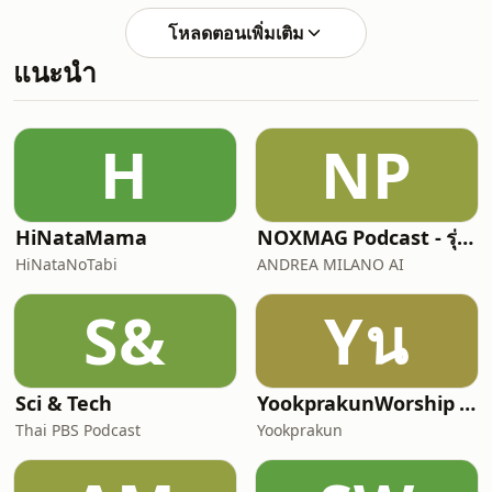
รู้ทันเล่ห์เหลี่ยม
คัดค้าน ท่านก็ยืนยันความตั้งใจอย่างแน่ว
โหลดตอนเพิ่มเติม
แน่ จนได้รับอนุญาตให้บรรพชา เมื่อบวช
แนะนำ
แล้ว ท่านตั้งใจปฏิบัติธรรมอย่างไม่ประมาท
ไม่นานก็บรรลุอรหัตผล ภายหลังกลับไป
เยี่ยมบ้านเดิม แม้บิดามารดาจะขอให้กลับ
มาครองสมบัติอีกครั้ง ท่านก็ไม่หวั่นไหว
H
NP
เพราะเห็นแจ้งว่า ทรัพย์สมบ
HiNataMama
NOXMAG Podcast - รุ่นภาษาไทย
HiNataNoTabi
ANDREA MILANO AI
S&
Yน
Sci & Tech
YookprakunWorship นมัสการสรรเสริญพระเจ้ากับคริสตจักรย
Thai PBS Podcast
Yookprakun