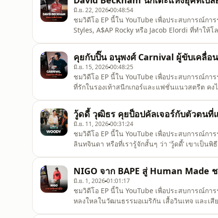
David Beckham นักเตะแห่งยุคที่เปลี
มิ.ย. 22, 2026
00:48:54
ชมวิดีโอ EP นี้ใน YouTube เพื่อประสบการณ์การรั
Styles, A$AP Rocky หรือ Jacob Elordi ที่ทำให้โล
ฟุตบอลDavid Beckham ไม่ได้แค่เล่นบอลเก่ง แต่เข
ต้องจับตา ตั้งแต่ทรงผมที่บ่งบอกตัวตนกลางสนาม 
คุยกับปิ๊น อนุพงศ์ Carnival ผู้ขับเคล
มิ.ย. 15, 2026
00:48:25
ชมวิดีโอ EP นี้ใน YouTube เพื่อประสบการณ์กา
ที่รักในรองเท้าสนีกเกอร์และแฟชั่นแนวสตรีต คงไม่
สินค้าอันดับต้นๆ ของไทย จากร้านเล็กๆ ขายแค่ร
เท้ารุ่นหายาก และแบรนด์แฟชั่นไลฟ์สไตล์ที่ร่วม
วู้ดดี้ วุฒิธร คุยป็อปคัลเจอร์กับตัวตนท
มิ.ย. 11, 2026
00:31:24
ชมวิดีโอ EP นี้ใน YouTube เพื่อประสบการณ์การรับ
ลินทจินดา หรือที่เรารู้จักสั้นๆ ว่า ‘วู้ดดี้’ เขาเป
ก่อนที่จะมาเป็นชายคนนี้ที่ทุกคนรู้จัก เขาเคยเป็นเ
บนเวทีในฐานะนักแสดง เมืองที่ไม่เคยหลับใหลสอน
NIGO จาก BAPE สู่ Human Made ชายผ
มิ.ย. 1, 2026
01:01:17
ชมวิดีโอ EP นี้ใน YouTube เพื่อประสบการณ์การรับ
หลงใหลในวัฒนธรรมอเมริกัน เสื้อวินเทจ และเสียงฮ
ให้กลายเป็นภาษาสากลของวงการแฟชั่นโลกนี่คือเร