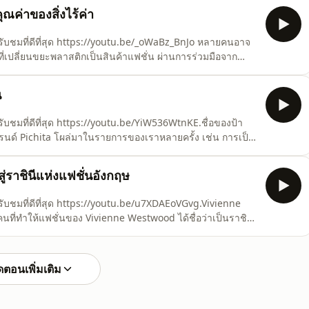
ีไซเนอร์ และแบรนด์รุ่นใหม่ทั่วโลก จาก Human Made
ุณค่าของสิ่งไร้ค่า
รับชมที่ดีที่สุด https://youtu.be/_oWaBz_BnJo หลายคนอาจ
ที่เปลี่ยนขยะพลาสติกเป็นสินค้าแฟชั่น ผ่านการร่วมมือจาก
หน้าวันนี้ เธอคือใครและทำอะไรมาก่อน7 Things That Made
องโฮสต์ ในบรรยากาศที่เป็นกันเอง และพาผู้ชมทำความรู้จักกับ
น
ับชมที่ดีที่สุด https://youtu.be/YiW536WtnKE.ชื่อของป้า
ของแบรนด์ Pichita โผล่มาในรายการของเราหลายครั้ง เช่น การเป็น
นชีวิต และ เป็นแบรนด์ที่ผักกาด แบรนด์ Hook’s เคยฝึกงาน ใน
่วมรายการ.มาทำความรู้จักกับเส้นทางแฟชั่นที่เร
ราชินีแห่งแฟชั่นอังกฤษ
ับชมที่ดีที่สุด https://youtu.be/u7XDAEoVGvg.Vivienne
นที่ทำให้แฟชั่นของ Vivienne Westwood ได้ชื่อว่าเป็นราชินี
ที่แพร่หลายไปทั่วโลก เส้นทางของเธอจากครูชั้นประถม แต่จับ
istols ที่เปลี่ยนชีวิตเธอไปตลอดกาล.แม้เธอจะจากไปเมื
ตอนเพิ่มเติม