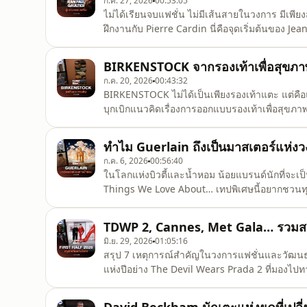
ก.ค. 27, 2026
00:53:05
ไม่ได้เรียนจบแฟชั่น ไม่มีเส้นสายในวงการ มีเพียงส
ฝึกงานกับ Pierre Cardin นี่คือจุดเริ่มต้นของ Je
ที่สุดของวงการแฟชั่นเขาคือคนที่หยิบเอาวัฒนธรร
เฟติช มาตีความใหม่บนรันเวย์กูตูร์ จนเส้นแบ่งระ
BIRKENSTOCK จากรองเท้าเพื่อสุขภาพ
ก.ค. 20, 2026
00:43:32
BIRKENSTOCK ไม่ได้เป็นเพียงรองเท้าแตะ แต่คือ
บุกเบิกแนวคิดเรื่องการออกแบบรองเท้าเพื่อสุขภ
เท้า ผ่านรุ่นไอคอนิกมากมาย ไม่ว่าจะเป็น Madrid,
โลกลักชัวรีและแฟชั่นผ่านการร่วมงานกับแบรนด์ช
ทำไม Guerlain ถึงเป็นมาสเตอร์แห่งว
ก.ค. 6, 2026
00:56:40
ในโลกแห่งบิวตี้และน้ำหอม น้อยแบรนด์นักที่จะเป็นท
Things We Love About… เทปพิเศษนี้อยากชวนทุกค
เป็นหนึ่งในมาสเตอร์แห่งวงการน้ำหอม กับเรื่องรา
Guerlain ขวดผึ้งอันไอคอนิกจนถึงขั้นกลายเป็
TDWP 2, Cannes, Met Gala… รวมสรุป
มิ.ย. 29, 2026
01:05:16
สรุป 7 เหตุการณ์สำคัญในวงการแฟชั่นและวัฒนธร
แห่งปีอย่าง The Devil Wears Prada 2 ที่มอง
แฟชั่นต่างๆ ที่กำลังน่าเป็นห่วงติดตามชมรายกา
ทุกช่องทางสตรีมมิ่งและ YouTube ของ THE 