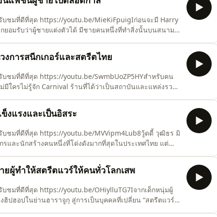
่ยนแฟชั่นผู้ชายไปตลอดกาล
บชมที่ดีที่สุด https://youtu.be/MieKiFpuigIก่อนจะมี Harry
กยอมรับว่าผู้ชายแต่งตัวได้ มีชายคนหนึ่งที่ทำสิ่งนั้นบนสนาม
าเปลี่ยนนิยามของ "นักกีฬา" ให้กลายเป็นสิ่งที่วงการแฟชั่น
แฟชั่นเข้าคู่กับภรรยาอย่าง Victoria Beckham
ื่อนวงการสนีกเกอร์และสตรีตไทย
รรับชมที่ดีที่สุด https://youtu.be/SwmbUoZP5HYสำหรับคน
มีใครไม่รู้จัก Carnival ร้านที่ได้ว่าเป็นสถาบันและแหล่งรวม
องเท้า Converse ในสยาม กลายมาเป็นที่ที่คนมาต่อแถวซื้อรอง
งานกับแบรนด์ระดับโลกตั้งแต่ Adidas จนถึง Asics7 Thing
ี่แข็งแรงและเป็นอิสระ
ชมที่ดีที่สุด https://youtu.be/MVVipm4Lub8วู้ดดี้ วุฒิธร มิ
็นพิธีกรและนักสร้างคนหนึ่งที่โด่งดังมากที่สุดในประเทศไทย แต่
ด็กหนุ่มที่บินไปไกลถึงนิวยอร์ก พร้อมความฝันที่อยากจะยืนอยู่
ให้เขารู้จักตัวเอง และพาเขากลับ
ู้ทำให้สตรีตแวร์ให้คนทั่วโลกเสพ
ชมที่ดีที่สุด https://youtu.be/OHiylluTG7Iจากเด็กหนุ่มผู้
ิปฮอปในย่านฮาราจูกุ สู่การเป็นบุคคลที่เปลี่ยน “สตรีตแวร์”
ื่องราวของ NIGO ผู้ก่อตั้ง BAPE แบรนด์ระดับตำนานที่นิยาม