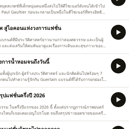
มุดสเกตช์ที่เด็กหนุ่มคนหนึ่งส่งไปให้ดีไซเนอร์ดังจนได้เข้าไป
an Paul Gaultier ก่อนจะกลายเป็นหนึ่งในดีไซเนอร์ที่ทรงอิทธิพล
มจากท้องถนน ไม่ว่าจะเป็นพังก์ ลายทางกะลาสีเรือ หรือแฟชั่น
หว่างสตรีทกับไฮแฟชั่นไม่เหมือนเดิมอีกต
 สู่ไอคอนแห่งวงการแฟชั่น
แบรนด์ที่มีประวัติศาสตร์ยาวนานกว่าสองศตวรรษ และเป็นผู้
าพ และส่งเสริมให้คนหันมาดูแลเรื่องการเดินและสุขภาวะของ
 Arizona, Milano หรือรุ่นฮิตอย่าง Boston ก่อนจะก้าวเข้าสู่
ั้นนำมากมาย พร้อมไลน์ 1774 ที่จะมาทำให้เราสนุกกับแฟชั่น
งการน้ำหอมจนถึงวันนี้
ั้งผู้บุกเบิก ผู้สร้างประวัติศาสตร์ และนักคิดค้นไปพร้อมๆ 7
นไปทำความรู้จักกับ Guerlain แบรนด์ที่ได้รับการยกย่องให้
วเบื้องหลังประวัติศาสตร์เกือบ 200 ปี ตั้งแต่มรดกของตระกูล
นงานศิลปะ คอลเล็กชันน้ำหอมในตำนาน ไปจนถึงผลงานสร
แฟชั่นครึ่งปี 2026
รม ในครึ่งปีแรกของ 2026 นี้ ตั้งแต่ปรากฏการณ์ภาพยนตร์
ไปทางไหนก็เจอแคมเปญโปรโมต จนถึงสรุปข่าวยอดขายของเครือ
ร 7 Things We Love About… ได้ในวันจันทร์ เวลา 19.00 น.
STANDARD POP#7ThingsWeLoveAbout#TheStandardPop