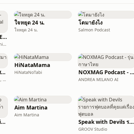
ใจหยุด 24 น.
โตมายังไง
ใจหยุด 24 น.
Salmon Podcast
TALK ABOUT MOVIE-RADIO(Podcast) Official Thailand(เสียงไทย)
Siwasak(Samuel) Khamphiman
HiNataMama
เม้ามอยกับหมอพัฒน์ศมา Chit chat with Dr. Pat
NOXMAG Podcast - รุ่นภาษา
HiNataNoTabi
Patsama Vichinsartvichai, MD., MClinEmbryol, EFOG-EBCOG, EFRM-ESHRE/EBCOG.
ANDREA MILANO AI
Aim Martina
Aim Martina
YookprakunWorship นมัสการสรรเสริญพระเจ้ากับคริสตจักรย
Speak with Devils รายการฟุตบอลที่คุยแต่เรื่องฟุตบอล
GROOV Studio