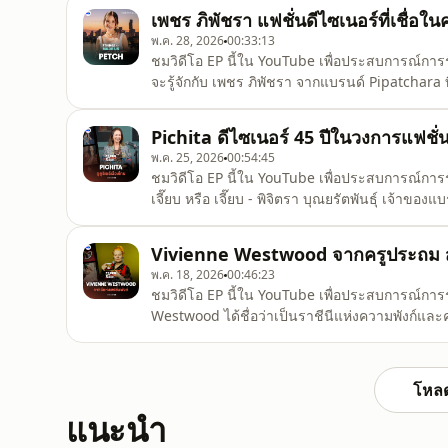
ยุค 2000s และกลายเป็นแรงบันดาลใจให้ศิลปิน ด
เพชร ภิพัชรา แฟชั่นดีไซเนอร์ที่เชื่อในค
พ.ค. 28, 2026
00:33:13
ชมวิดีโอ EP นี้ใน YouTube เพื่อประสบการณ์การ
จะรู้จักกับ เพชร ภิพัชรา จากแบรนด์ Pipatchara 
ชุมชนในไทย แต่เรื่องราวกว่าจะมาเป็นคนเบื้อง
Us ในตอนที่ 2 จะพาย้อนไปคุยกับคนสนิทของทั้งส
Pichita ดีไซเนอร์ 45 ปีในวงการแฟชั่
เพ
พ.ค. 25, 2026
00:54:45
ชมวิดีโอ EP นี้ใน YouTube เพื่อประสบการณ์การร
เจี๊ยบ หรือ เจี๊ยบ - พิจิตรา บุณยรัตพันธุ์ เจ้า
แบรนด์ที่ลูกเกด เมทินีใส่ขึ้นปกนิตยสารเล่มแรกใ
วันนี้เราได้ดีไซเนอร์ระดับตำนานของเมืองไทยมาร
Vivienne Westwood จากครูประถม สู่
พ.ค. 18, 2026
00:46:23
ชมวิดีโอ EP นี้ใน YouTube เพื่อประสบการณ์การร
Westwood ได้ชื่อว่าเป็นราชีนีแห่งความพังก์และค
แห่งความพังก์และคนที่ทำให้แฟชั่นของอังกฤษเป็น
พลัดจับผลูได้มาเจอกับแฟนหนุ่มผู้จัดการวง Sex P
โหลด
แนะนำ