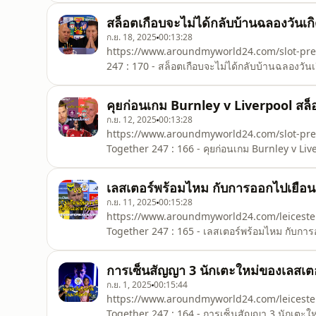
ฟิตเต็มที่และพร้อมลงเล่น ยกเว้นเพียง Aaron Rams
สล็อตเกือบจะไม่ได้กลับบ้านฉลองวันเก
ก.ย. 18, 2025
00:13:28
https://www.aroundmyworld24.com/slot-press
247 : 170 - สล็อตเกือบจะไม่ได้กลับบ้านฉลองวันเ
รู้สึกของผู้จัดการทีมหลังชัยชนะที่น่าตื่นเต้นในศึก
กัน ทีมได้รับ &quot;ของขวัญที่ดี&quot; จากกา
คุยก่อนเกม Burnley v Liverpool สล็อต
ก.ย. 12, 2025
00:13:28
https://www.aroundmyworld24.com/slot-pres
Together 247 : 166 - คุยก่อนเกม Burnley v Live
ว่าอิซาค ยังไม่พร้อมที่จะลงเล่นเต็ม 90 นาที เน
ระมัดระวังเพื่อประโยชน์ในระยะยาวของนักเตะ น
เลสเตอร์พร้อมไหม กับการออกไปเยือนอ
เกอ
ก.ย. 11, 2025
00:15:28
https://www.aroundmyworld24.com/leicester
Together 247 : 165 - เลสเตอร์พร้อมไหม กับการออกไ
ให้สัมภาษณ์ถึงความพร้อมของทีมก่อนเกมพบอ็อก
คืบหน้าของผู้เล่นที่บาดเจ็บ รวมถึงความพร้อมขอ
การเซ็นสัญญา 3 นักเตะใหม่ของเลสเตอร์
ทำงาน
ก.ย. 1, 2025
00:15:44
https://www.aroundmyworld24.com/leicester-
Together 247 : 164 - การเซ็นสัญญา 3 นักเตะใหม