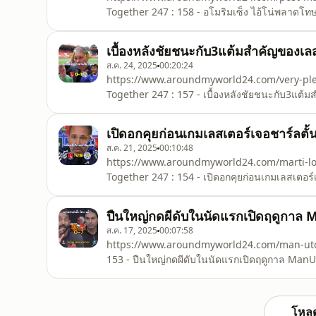
Together 247 : 158 - อโมริมเซ็ง ไอ้โน่พลาดโท
ข่าวหลังการแข่งขันของ Ruben Amorim และการให
ระหว่าง Fulham และ Manchester United Amori
เบื้องหลังชัยชนะกับ3แต้มสำคัญของเลส
Fulham หลังจาก 20 นาทีแ
ส.ค. 24, 2025
00:20:24
https://www.aroundmyworld24.com/very-pleas
Together 247 : 157 - เบื้องหลังชัยชนะกับ3แต้มสำ
เตอร์ ซิตี้ แสดงความยินดีกับ ชัยชนะนอกบ้านนัด
ก็ ชื่นชมความมุ่งมั่นและความสามัคคี ของลูกทีม 
เปิดอกคุยก่อนเกมเลสเตอร์เจอชาร์ลตั้
ส.ค. 21, 2025
00:10:48
https://www.aroundmyworld24.com/marti-look
Together 247 : 154 - เปิดอกคุยก่อนเกมเลสเตอร์เจ
อัปเดตเกี่ยวกับสถานะของผู้เล่นที่บาดเจ็บหลายคน ร
บี้ ดีโอ รีด โดยเน้นย้ำถึงความคืบหน้าในการฟื้
ปืนใหญ่กดผีดับในนัดแรกเปิดฤดูกาล 
ส.ค. 17, 2025
00:07:58
https://www.aroundmyworld24.com/man-utd-0
153 - ปืนใหญ่กดผีดับในนัดแรกเปิดฤดูกาล Man
โค้ชทั้งสองฝ่ายหลังจากที่ อาร์เซนอล ชนะ แมน
ผลการแข่งขันและการปรับตัวของทีมในสถานการณ์
ความผิดหวังกับผลการแข่
โหลด