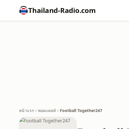
Thailand-Radio.com
หน้าแรก
พอดแคสต์
Football Together247