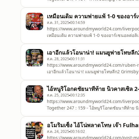
Ramsey) ซึ่งทุกคนเข้ามาสู่สโมสรในรูปแบบการย
เตะใหม่ทั้งสามคนนี้สะท้อนให้เห็นถึงความมุ่งมั่น
เหมือนเดิม ความพ่ายแพ้ 1-0 ของอาร์เ
Martí
ส.ค. 31, 2025
00:14:59
https://www.aroundmyworld24.com/liverpools
เหมือนเดิม ความพ่ายแพ้ 1-0 ของอาร์เซนอลต่อลิ
กับอาร์เซนอล โดยมีการตอบคำถามจากนักข่าวถึงปร
ตัดสินใจในการวางแผนการเล่น เช่น การจัดตำแห
เอาอีกแล้วโอนาน่า! แมนยูพ่ายโทษลี
ชนะ 1-0 แหล่งข่า
ส.ค. 28, 2025
00:11:31
https://www.aroundmyworld24.com/ruben-rea
เอาอีกแล้วโอนาน่า! แมนยูพ่ายโทษลีก2 Grimsby
Manchester United พ่ายแพ้ให้กับ Grimsby Town
ให้กับแฟนบอลเป็นอย่างมากหรือเป็นเรื่องปกติไป
ไอ้หนูริโอกดชัยนาทีท้าย นิวคาสเซิล 2-
ต่อ ผลงานที่น่าผิด
ส.ค. 25, 2025
00:12:35
https://www.aroundmyworld24.com/liverpool
Together 247 : 159 - ไอ้หนูริโอกดชัยนาทีท้าย 
ลิเวอร์พูลและนิวคาสเซิล ซึ่งลิเวอร์พูลคว้าชัย
ถึงเหตุการณ์สำคัญอย่างการ บาดเจ็บ การโดนไล่อ
อโมริมเซ็ง ไอ้โน่พลาดโทษ เจ๊า Fulh
ทั้งจากมุมมอ
ส.ค. 24, 2025
00:16:02
https://www.aroundmyworld24.com/post-mat