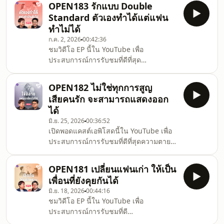
ความรำคาญที่หลายคนมองเป็นสัญญาณ
OPEN183 รักแบบ Double
ความหึงหวงคือกระจกสะท้อนความสัมพันธ์
อันตรายเพราะคิด
Standard ตัวเองทำได้แต่แฟน
ที่เราให้คุณค่าว่าใครเป็นคนสำคัญในชีวิต
ทำไม่ได้
สาเหตุมาจากการเปรียบเทียบตัวเองกับคนที่
ก.ค. 2, 2026
00:42:36
เข้ามาดึงความสนใจ จนนำไปสู่ความ
ชมวิดีโอ EP นี้ใน YouTube เพื่อ
พยายามในการรักษาความสัมพันธ์นั้นไว้ให้
ประสบการณ์การรับชมที่ดีที่สุด
ได้.Open Relationship ชวนตั้งคำถามว่า
https://youtu.be/Q9-g9bTMVsIเคยไหม
แทนที่จะทำให้ความสัมพันธ์กลายเป็นคุก
ที่แอบคิดในใจกับแฟนว่า &#39;ทำไมทีตัว
เราสา
OPEN182 ไม่ใช่ทุกการสูญ
เองทำได้ แต่พอเราทำบ้างกลับกลายเป็น
เสียคนรัก จะสามารถแสดงออก
เรื่องใหญ่?&#39; เพราะหลายครั้งในความ
ได้
สัมพันธ์รักมนุษย์มักเผลอสร้างมาตรฐาน
มิ.ย. 25, 2026
00:36:52
ต่างระดับ หรือ Double Standard ขึ้นมา
เปิดพอดแคสต์เอพิโสดนี้ใน YouTube เพื่อ
โดยไม่รู้ตัว เช่น เวลาที่ทำผิดพลาดมักมีข้อ
ประสบการณ์การรับชมที่ดีที่สุดความตาย
อ้างล้านแปด มีเหตุผลที่ซับซ้อนมารองรับ
ทำให้คนรักจากไป นำมาซึ่งอาการใจสลาย
เพื่อให้ตัวเองกลายเป็นกรณียกเว้นที่ชอบ
ร้องไห้ หรืออยากบอกใครสักคน แต่ก็ไม่ได้
ธรรม
OPEN181 เปลี่ยนแฟนเก่า ให้เป็น
หมายความว่าทุกความสูญเสียอันเนื่องมา
เพื่อนที่ยังคุยกันได้
จากความรัก จะสามารถแสดงออกได้
มิ.ย. 18, 2026
00:44:16
เพราะเป็นรักที่ต้องปิดบัง รักที่สังคมไม่รับรู้
ชมวิดีโอ EP นี้ใน YouTube เพื่อ
หรือรักที่ผิดกติกาความถูกต้องOpen
ประสบการณ์การรับชมที่ดี
Relationship ชวนสำรวจความเสียใจเนื่อง
ที่สุด https://youtu.be/lbqHJEEMr34การ