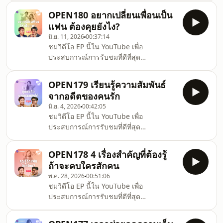
มาจากสูญเสียคนรัก แต่ด้วยเงื่อนไขของ
เลิกกันไม่ได้หมายความว่าความรักจะสิ้น
สังคม ทำให้แสดงออกไม่ได้ แม้แต่
OPEN180 อยากเปลี่ยนเพื่อนเป็น
สุดลงทันที และขณะเดียวกันเมื่อมองย้อน
แฟน ต้องคุยยังไง?
กลับไปในความสัมพันธ์ที่ผ่านมาก็อาจไม่ได้
มิ.ย. 11, 2026
00:37:14
มีแค่ความรัก แต่ยังมีความสัมพันธ์ และ
ชมวิดีโอ EP นี้ใน YouTube เพื่อ
ความเป็นเพื่อนอยู่ในนั้นด้วย Open
ประสบการณ์การรับชมที่ดีที่สุด
Relationship ตระหนักว่าการเลิกกันไม่ใช่
https://youtu.be/4CmPcmrdd6U.สถานการณ์
เรื่องง่าย การเปลี่ยนสถานะจากแฟนเป็น
ความรักสุดคลาสสิกที่น่าจะเคยเจอสักครั้ง
คนรู้จักก็ไม่ใช่เรื่องง่าย และการเปลี่ยนจาก
OPEN179 เรียนรู้ความสัมพันธ์
ในชีวิต คือการตกหลุมรักเพื่อน เพราะว่า
คนรู้
จากอดีตของคนรัก
เห็นกันเป็นประจำ เพราะรู้นิสัยใจคอกัน แต่
มิ.ย. 4, 2026
00:42:05
ก็ไม่แน่ใจเลยว่าจะทำอย่างไรถึงจะขยับ
ชมวิดีโอ EP นี้ใน YouTube เพื่อ
สถานะจากเพื่อนเป็นแฟนได้.Open
ประสบการณ์การรับชมที่ดีที่สุด
Relationship เข้าใจความกลัวจะเสียเพื่อน
https://youtu.be/43pY-A7OZqM แม้
(และอาจไม่ได้แฟน) ว่าเป็นความเปราะ
Open Relationship จะพูดอยู่เสมอว่า อดีต
บาง จึงอยากเสนอขั้นตอนการเปลี่ยน
OPEN178 4 เรื่องสำคัญที่ต้องรู้
เป็นสิ่งที่ผ่านไปแล้ว มีเพียงปัจจุบันเท่านั้นที่
สถานะว่าจะเ
ถ้าจะคบใครสักคน
เราสามารถจัดการได้ แต่ปฏิเสธไม่ได้เลย
พ.ค. 28, 2026
00:51:06
ว่าอดีตคือสิ่งที่กำหนดตัวตนของทั้งเราและ
ชมวิดีโอ EP นี้ใน YouTube เพื่อ
คนรัก การทำความเข้าใจอดีตของคนรัก จึง
ประสบการณ์การรับชมที่ดีที่สุด
เป็นการทำความรู้จักตัวเขาในปัจจุบันด้วย
https://youtu.be/QRZhdQ6uf5Mก่อนจะ
อดีตเป็นทั้งความทุกข์ที่สร้างบาดแผลไว้ใน
คบใครสักคนจริงจัง การทำความรู้จักกัน
ใจ และเป็นทั้งความสุขที่ตา