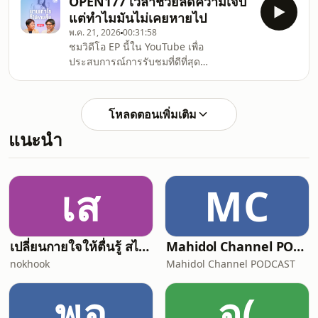
OPEN177 เวลาช่วยลดความเจ็บ
เป็นขั้นตอนที่สำคัญมากที่จะบอกว่าเราควร
แต่ทำไมมันไม่เคยหายไป
ไปต่อกับความสัมพันธ์ครั้งนี้ไหม ซึ่งเรื่องที่
พ.ค. 21, 2026
00:31:58
ทำความรู้จักมักเป็นเรื่องทำนองเขาชอบกิน
ชมวิดีโอ EP นี้ใน YouTube เพื่อ
อะไร เขาชอบไปไหน เขาชอบทำอะไร กว่า
ประสบการณ์การรับชมที่ดีที่สุด
จะมารู้ตัวอีกทีก็พบว่าเราแทบไม่รู้จักคนที่
https://youtu.be/kh7PbBE5fpQถึงจะ
สัมพันธ์ด้วยเลยดังนั้นนอกจากเรื่องรสนิยม
ผ่านมานานแล้ว แต่ทำไมความเศร้าเสียใจ
แล้ว มีอะไรที่เราต้องรู้ในตัวค
จากความรักครั้งนั้นมันไม่เคยหายไป อาจ
โหลดตอนเพิ่มเติม
จะเคยได้ยินมาว่าเวลาจะรักษาใจเราเอง
แนะนำ
แน่นอนว่ามันทำให้ความเจ็บลดลง แต่
บางทีเผลอนึกขึ้นมาทีไรก็ยังเจ็บทุกทีเวลา
อาจช่วยเยียวยาได้ในส่วนหนึ่ง แต่เราเองก็
มีหน้าที่ที่จะช่วยให้ตัวเองหายเจ็บด้วย
เส
MC
เหมือนกันนั่นคือการอนุญาตให้เวลาทำงาน
คือมองให
เปลี่ยนกายใจให้ตื่นรู้ สไตล์ "พื้นที่ของควา
Mahidol Channel PODCAST
nokhook
Mahidol Channel PODCAST
พอ
จ(