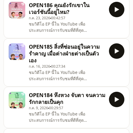
รักอาจเป็นสิ่งที่น่าสงสารที่สุด เพราะมันไม่
รักที่ดี เรายังจะสยบยอมต่อกรอบนั้นหรือไม่
OPEN186 คุณยังรักเขาใน
เคยตั้งอยู่เดี่ยวๆ แต่มันถูกเอาไปเชื่อมโยงว่า
ต้
เวอร์ชันนี้อยู่ไหม?
เมื่อรักแล้วต้องเข้าสู่ความสัมพันธ์ ต้องได้
ก.ค. 23, 2026
00:42:57
แต่งงาน มีเซ็กซ์ และเจริญพันธุ์ แต่แท้จริง
ชมวิดีโอ EP นี้ใน YouTube เพื่อ
แล้วความรักมันคือชุดของอารมณ์ความ
ประสบการณ์การรับชมที่ดีที่สุด
ปรารถนาที่เกิดขึ้น และไม่ต้องผูกไว้กับ
https://youtu.be/V3TcezVKdHo.เมื่อพบ
อะไรทั้งนั้นOpen Relationship เอพิโสดนี้
รักแท้และเจอคนที่ใช่ หลายคนคิดว่าทุก
ชวนพิจารณาว่าความรัก คว
OPEN185 สิ่งที่ซ่อนอยู่ในความ
อย่างจะลงตัว และความรักจะยาวนานไม่มี
รำคาญ เมื่อต่างฝ่ายต่างเป็นตัว
วันเปลี่ยน แต่เมื่อเวลาผ่านไป ร่างกาย การ
เอง
งาน สังคม และทัศนคติทำให้เราต่างเติบโต
ก.ค. 16, 2026
00:27:34
จนกลายเป็นเวอร์ชันใหม่ จนทำให้มีคำถาม
ชมวิดีโอ EP นี้ใน YouTube เพื่อ
ว่าความสัมพันธ์นี้ยังใช่อยู่ไหม? หรือว่า เรา
ประสบการณ์การรับชมที่ดีที่สุด
ไม่ได้รักคนคนนี้อีกแล้ว?.ชวนทำความ
https://youtu.be/hVoQyjn0rYAความ
เข้าใจการแปรเปลี่ยนของความรักที่ไม่ว่
รำคาญเป็นความรู้สึกเกิดขึ้นโดยเฉพาะ
OPEN184 หึงหวง จับตา จนความ
ช่วงเวลารักหมดโปรฯ ทำให้ความอดทนลด
รักกลายเป็นคุก
ลง ตัวตนจริงๆ ก็แสดงออกมา เพราะรู้สึกว่า
ก.ค. 9, 2026
00:29:57
ปลอดภัยพอที่จะเป็นตัวเอง แต่ความรำคาญ
ชมวิดีโอ EP นี้ใน YouTube เพื่อ
ก็ไม่ใช่เรื่องเล็ก เพราะอาจเป็นต้นเหตุที่นำ
ประสบการณ์การรับชมที่ดีที่สุด
ไปสู่การทะเลาะ หรือการตั้งคำถามกับความ
https://youtu.be/8JdSHZPXnOg.ความ
สัมพันธ์Open Relationship ชวนสำรวจ
หึงหวงถูกมองว่าเป็นเรื่องเล็ก แต่จริงๆ แล้ว