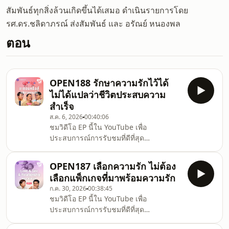
สัมพันธ์ทุกสิ่งล้วนเกิดขึ้นได้เสมอ ดำเนินรายการโดย
รศ.ดร.ชลิดาภรณ์ ส่งสัมพันธ์ และ อรัณย์ หนองพล
ตอน
OPEN188 รักษาความรักไว้ได้
ไม่ได้แปลว่าชีวิตประสบความ
สำเร็จ
ส.ค. 6, 2026
00:40:06
ชมวิดีโอ EP นี้ใน YouTube เพื่อ
ประสบการณ์การรับชมที่ดีที่สุด
https://youtu.be/JT4JiApIP-EOpen
Relationship พูดอยู่เสมอว่าการทบทวนตัว
OPEN187 เลือกความรัก ไม่ต้อง
เอง และความรักความสัมพันธ์ ต้องทำเป็น
เลือกแพ็กเกจที่มาพร้อมความรัก
ระยะ ไม่ใช่การทำครั้งเดียวจบ เพราะ
ก.ค. 30, 2026
00:38:45
มนุษย์ทุกคนล้วนเปลี่ยนแปลงตลอดเวลา
ชมวิดีโอ EP นี้ใน YouTube เพื่อ
ทั้งตัวเองและคนรัก บางสิ่งที่เคยชอบ เคย
ประสบการณ์การรับชมที่ดีที่สุด
เชื่อ เคยต้องการ อาจเปลี่ยนได้ในวันหนึ่ง
https://youtu.be/h1shRnpRevMความ
โดยเฉพาะความเชื่อเรื่องกติกาว่าด้วยความ