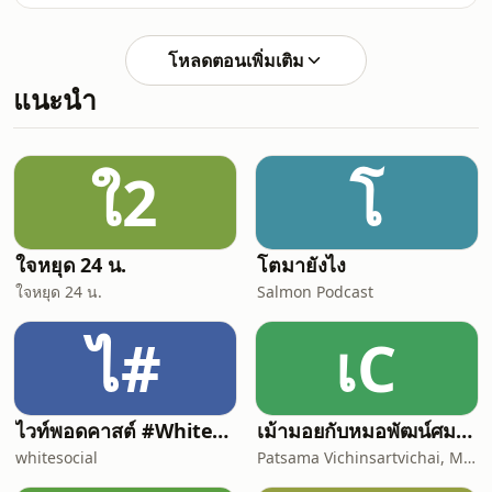
ไปเลย 40 นาทีรวมทุกเทคนิคทางลัด ให้เก่ง
ภาษาได้ง่ายขึ้น ไวขึ้นที่คนเก่งภาษาเขาใช้
กัน ไม่ต้องรอให้พร้อม 100% ก็เริ่มได้เลย
โหลดตอนเพิ่มเติม
อยากอัปเกรดตัวเองเป็นเวอร์ชันพูดอังกฤษ
แนะนำ
ไฟแลบภายในปีนี้ พิมพ์
&#39;Speed&#39; ไว้ใต้โพสต์เลย!เดี๋ยว
รวมมาให้อีกกกกฟัง FULL Podcast EP. ได้
แล้วที่YouTube:
ใ2
โ
https://bit.ly/3UGFvumSpotify:
https://spoti.fi/3O2ql
ใจหยุด 24 น.
โตมายังไง
ใจหยุด 24 น.
Salmon Podcast
ไ#
เC
ไวท์พอดคาสต์ #WhitePodcast | White Channel | ไวท์แชนแนล
เม้ามอยกับหมอพัฒน์ศมา Chit chat with Dr. Pat
whitesocial
Patsama Vichinsartvichai, MD., MClinEmbryol, EFOG-EBCOG, EFRM-ESHRE/EBCOG.