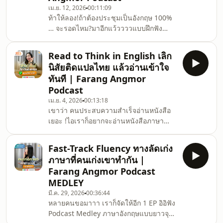
เม.ย. 12, 2026
00:11:09
ช่วยให้คุณพูดได้คล่องและเป็นธรรมชาติ
ท้าให้ลอง!ถ้าต้องประชุมเป็นอังกฤษ 100%
มากขึ้นเริ่มเลยตอนนี้ 🎧ฟัง FULL Podcast
… จะรอดไหม?มาอีกแว้ววววแบบฝึกฟัง
EP. ได้แล้วที่YouTube: http
Listening Test สนุก ๆใช้เวลานิสเดียว ไม่
เกิน 10 นาที กับ Farang Angmor
Read to Think in English เลิก
Podcast EP นี้กันฮะมาลองกันนน… ว่า
นิสัยติดแปลไทย แล้วอ่านเข้าใจ
ประชุมรอบนี้จะได้ไปต่อหรือพอแค่นี้
ทันที | Farang Angmor
5555555ถือว่าเป็นสนามซ้อมทักษะการฟัง
Podcast
ภาษาอังกฤษ แบบสบาย ๆในพื้นที่ปลอดภัย
เม.ย. 4, 2026
00:13:18
กันค้าบบบ ตอนท้ายคลิปคะน้ามีแชร์ทริค
เขาว่า คนประสบความสำเร็จอ่านหนังสือ
ฟังยังไง ให้เข้าใจเร็ว และจับประเด็นได้
เยอะ !ไอเราก็อยากจะอ่านหนังสือภาษา
แม่นขึ้นอ้อออ !!ฟังจบแล้ว อย่าลืมคอมเมนต์
อังกฤษ ให้ได้เก่ง ๆเหมือนเขาบ้าง มันเท่นะ
มันดีนะแต่เปิดหน้ามาก็ท้อสะแล้วววยิ่ง
Fast-Track Fluency ทางลัดเก่ง
พยายามแปล ยิ่งไม่เข้าใจและสุดท้ายกองไว้
ภาษาที่คนเก่งเขาทำกัน |
ที่เดิม…เอ๊ะ คุ้น ๆ (นี่มันชีวิตจริงของแอด
Farang Angmor Podcast
ด้วยยย)แล้วจะทำไงดี …? 🤯✨วันนี้ Farang
MEDLEY
Angmor Podcast EP นี้อยากชวนทุกคนมา
มี.ค. 29, 2026
00:36:44
ลอง “เริ่มใหม่” ไปด้วยกันมาดูกันว่าจะอ่าน
หลายคนขอมาาา เราก็จัดให้อีก 1 EP อิอิฟัง
ยังไงให้เก่งอังกฤษ และคิดเป็นภาษาอังกฤษ
Podcast Medley ภาษาอังกฤษแบบยาวจุใจ
ได้จริงที่ไม่ใช่แ