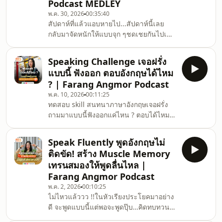
Podcast MEDLEY
Farang Angmor เราหยิบเอาหัวข้อที่หลาย
พ.ค. 30, 2026
00:35:40
คนรู้จักและเป็นหัวข้อที่ทุกคนมีโอกาสเจอ
สัปดาห์ที่แล้วแอบหายไป...สัปดาห์นี้เลย
บ่อยที่สุด มาให้ได้ฝึกฟังและตอบคำถาม
กลับมาจัดหนักให้แบบจุก ๆชดเชยกันไปเลย
จับใจความสำคัญลองฟัง และตอบแล้
ยย!🎧 ฟัง Podcast Medley ภาษาอังกฤษ
แบบชิล ๆ ไปเลย 30 นาทีคลิปนี้เรารวมทุก
Speaking Challenge เจอฝรั่ง
เทคนิคทางลัดที่จะช่วยเปลี่ยนคุณเป็น “คน
แบบนี้ ฟังออก ตอบอังกฤษได้ไหม
ใหม่”ที่พูดอังกฤษโต้ตอบได้ไว ไหลลื่นไม่มี
? | Farang Angmor Podcast
สะดุดแถมมมมม มัดรวมทริคเด็ด ๆ ที่ฝึกง่าย
พ.ค. 10, 2026
00:11:25
ๆ ได้ที่บ้าน แค่วันละไม่กี่นาทีเอาดี๊ ! กะว่า
ทดสอบ skill สนทนาภาษาอังกฤษเจอฝรั่ง
เอาให้ครบ จบในคลิปเดียวไปเลยใครอยาก
ถามมาแบบนี้ฟังออกแค่ไหน ? ตอบได้ไหม ?
ได้ทางลัด อัปสกิลด่วน ๆ พิมพ์
Farang Angmor EP นี้ไม่ใช่แค่ให้ฟังแต่ให้
&#39;Unlock&#39; ไว้ใต
คุณ “ลองตอบจริง” ไปพร้อมกันแบบ real-
Speak Fluently พูดอังกฤษไม่
time 🎧ให้ทุกคนได้มีพื้นที่ปลอดภัย ฝึกตอบ
ติดขัด! สร้าง Muscle Memory
คำถามภาษาอังกฤษกันบ้างฝึกคิด ฝึกพูด
เทรนสมองให้พูดลื่นไหล |
เหมือนอยู่ในสถานการณ์จริง (บอกเลย ผม
Farang Angmor Podcast
จัดเต็มสุด ๆ การละครมากกก 555555)มา
พ.ค. 2, 2026
00:10:25
ฝึกพูดไปพร้อมกัน แบบไม่ต้องคิดนาน จะได้
ไม่ไหวแล้ววว !!ในหัวเรียงประโยคมาอย่าง
พูดได้คล่องและเป็นธรรมชาติมากขึ้น เป็น
ดี จะพูดแบบนี้แต่พอจะพูดปุ๊บ…คิดทบทวน
สถานการณ์ที่เจอบ่อยแน่นอนฟั
อีก 38 รอบหรือบางทีพูดออกไปแล้ว ก็ยั๊งงงง