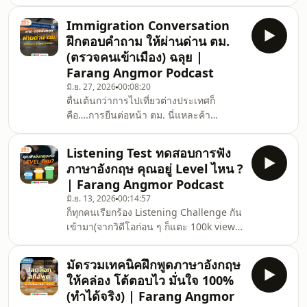
อย่างใครเขาได้ถ้าผมจะบอกว่า เก่งได้ ผมมี
บ่อย
วิธีให้เก่งขึ้นได้ใน 2 วันคุณจะทำตามไหม
Immigration Conversation
ฮะ ?Farang Angmor EP นี้ตั้งใจทำมา
ฝึกตอบคำถาม ให้ผ่านด่าน ตม.
เอาใจคนมีเวลาน้อยนิดแค่เสาร์-อาทิตย์ ก็
(ตรวจคนเข้าเมือง) ฉลุย |
เก่งอังกฤษได้ไวขึ้น ใน 3 เดือนฝึกได้ทุก
Farang Angmor Podcast
ทักษะ ครบ จบลูปการเรียนรู้แน่นวลลทำยัง
มิ.ย. 27, 2026
00:08:20
ไง? ต้องไปดูสิค้าบบบฟัง FULL Podcast EP.
ตื่นเต้นกว่าการไปเที่ยวต่างประเทศก็
ได้แล้วที่YouTube:
คือ….การยืนต่อหน้า ตม. นี่แหละค้า
https://bit.ly/3UGFvumSpotify: http
บบบFarang Angmor Podcast EP นี้จัดให้
เลย(เห็นหลายคนอยากให้ทำหัวข้อนี้ออกมา
Listening Test ทดสอบการฟัง
บ้าง)พาทุกคนมาลอง Roleplay ถามตอบ
ภาษาอังกฤษ คุณอยู่ Level ไหน ?
ภาษาอังกฤษฝึกฟังและตอบ ตม. แบบจัดเต็ม
| Farang Angmor Podcast
(เพราะเราเล่นใหญ่อยู่ละ 5555)หยิบเอา
มิ.ย. 13, 2026
00:14:57
Keyword และคำถามที่มักเจอบ่อยมาให้ได้
ก็ทุกคนเรียกร้อง Listening Challenge กัน
ลองฝึกตอบเป็นภาษาอังกฤษให้มั่นใจ และ
เข้ามา(จากวิดีโอก่อน ๆ ก็แตะ 100k views
ผ่านฉลุยแน่นอนนน !!ได้กี่คะแนนกัน มา
กันไปหลายตัวแล้ววว)แต่บอกเลย…รอบนี้
เม้นแชร์กันนะค้าบบบฟัง FULL Podcast
สนุกกว่าเดิมมม !!จัดให้เลย Listening 3
EP. ไ
มัดรวมเทคนิคฝึกพูดภาษาอังกฤษ
ระดับ Beginner - Advancedมาลองเทส
ให้คล่อง โต้ตอบไว มั่นใจ 100%
สนุก ๆ กันว่าเราฟังออก Level ไหน?
(ทำได้จริง) | Farang Angmor
(Comment มาบอกด้วยน้าา ☺️)EP นี้จาก