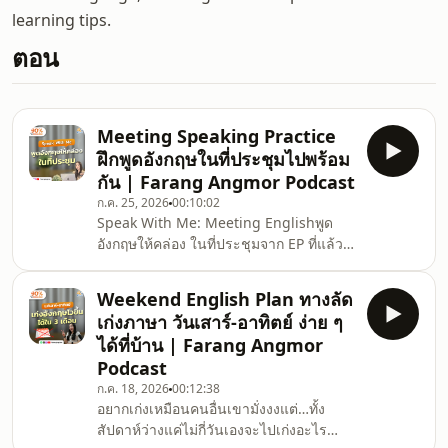
learning tips.
ตอน
Meeting Speaking Practice
ฝึกพูดอังกฤษในที่ประชุมไปพร้อม
กัน | Farang Angmor Podcast
ก.ค. 25, 2026
00:10:02
Speak With Me: Meeting Englishพูด
อังกฤษให้คล่อง ในที่ประชุมจาก EP ที่แล้ว
มีคนรีเควสอยากได้สำหรับทำงานมั่งงงจัด
ให้ค้าบบบ Farang Angmor EP มาใน
Weekend English Plan ทางลัด
conceptพูดตามปากคะน้านะคะ
เก่งภาษา วันเสาร์-อาทิตย์ ง่าย ๆ
555555เขาบอกว่า แค่ฝึก “Shadowing”
ได้ที่บ้าน | Farang Angmor
แล้วสมองจะเริ่มจดจำวิธีพูดให้คล่องขึ้นได้
Podcast
เองเอ้าาา จัดไป 4 รอบใหญ่ ๆ พูดทั้งทีจัด
ก.ค. 18, 2026
00:12:38
เต็มไปเลยค้าบบให้พื้นที่นี้เป็นสนามซ้อม
อยากเก่งเหมือนคนอื่นเขามั่งงงแต่…ทั้ง
ทักษะการพูดภาษาอังกฤษ แบบชิล ๆ ไม่
สัปดาห์ว่างแค่ไม่กี่วันเองจะไปเก่งอะไร
กดดันกับสถานการณ์ง่าย ๆ ที่คุณน่าจะเจอ