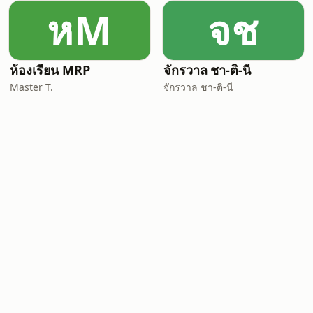
หM
จช
ห้องเรียน MRP
จักรวาล ชา-ติ-นี
Master T.
จักรวาล ชา-ติ-นี