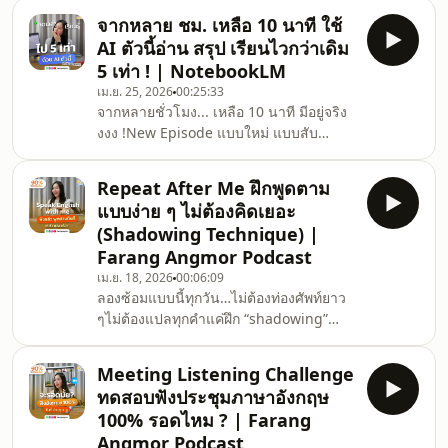
กลับมาคิดอีก…พูดถูกไหมนะ? ออกเสียงโอ
จากหลาย ชม. เหลือ 10 นาที ใช้
เคยัง?โหยยย มันวนลูปแบบนี้ไม่ไหวแล้ว !!
AI ตัวนี้อ่าน สรุป เรียนไวกว่าเดิม
ทำไมคนอื่นเขาพูดลื่นไหลจัง 🥺เข้าใจเลย
5 เท่า ! | NotebookLM
ฮะวันนี้เลยเอาสูตรลับสร้าง Muscle
เม.ย. 25, 2026
00:25:33
Memory ฝึกพูดอังกฤษให้คล่อง แบบไม่ต้อง
จากหลายชั่วโมง... ​เหลือ 10 นาที มีอยู่จริง
นึกศัพท์มาฝาก ใน Farang Angmor
งงง !New Episode แบบใหม่ แบบสับ
Podcast ค้าบบชวนทำความเข้าใจ วิธีฝึก
!!!Podcast ตอนนี้ เปลี่ยนมาป้ายยา AI ตัว
ภาษาอังกฤษให้พูดคล่อง พูดเป็นแบบอ
ตึง ตัวปังงงง กันบ้างฮะวันนี้พาไปดู step-
Repeat After Me ฝึกพูดตาม
by-step ในการใช้ AI ตัวนี้ ที่จะเปลี่ยนการ
แบบง่าย ๆ ไม่ต้องคิดเยอะ
เรียนรู้ของเราจากที่ต้องอ่านบทความยาว ๆ
(Shadowing Technique) |
วิเคราะห์ข้อมูล ดูวิดีโอนานหลายชั่วโมง
Farang Angmor Podcast
หรือทำความเข้าใจ insight บางอย่างก่อน
เม.ย. 18, 2026
00:06:09
การประชุม หรือ presentตอนนี้เรา
ลองซ้อมแบบนี้ทุกวัน…ไม่ต้องท่องศัพท์ยาว
สามารถใช้ AI ตัวนี้ช่วยประหยัดเวลาได้
ๆไม่ต้องแปลทุกคำแค่ฝึก “shadowing”
หลายเท่าเลยมันคืออ
แล้วสมองจะเริ่มจดจำวิธีพูดให้คล่องได้เอง
💡เอ้า แล้วจะฝึกที่ไหนก่อนนน ?มาโล้ดดด
Meeting Listening Challenge
มาฝึกพูดภาษาอังกฤษไปพร้อมกันใน
ทดสอบฟังประชุมภาษาอังกฤษ
Farang Angmor Podcast EP นี้เป็นสนาม
100% รอดไหม ? | Farang
ซ้อมทักษะการพูดภาษาอังกฤษ แบบชิล ๆ
Angmor Podcast
ไม่กดดันกับ 3 สถานการณ์ง่าย ๆ ได้ใช้บ่อย