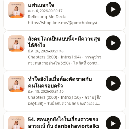
Deck(2:30) - รู้ทันอาการถูก trigger (5:53)
https://lin.ee/l1DyDZEEmail:
แฟนนอกใจ
- แชร์ประสบการณ์ถูก trigger(13:03) -
pimchology@gmail.comLet’s
เม.ย. 6, 2026
00:30:17
การรับมือกับ triggers(16:03) - เข้าใจตัว
Connect!!Instagram:
Reflecting Me Deck:
เราเอง(19:10) - Happy Hour For
https://www.instagram.com/pimchol
https://shop.line.me/@pimchologyส่ง
Work:Line:
คำถาม Happy Hour
https://lin.ee/l1DyDZEEmail:
:https://forms.gle/qmarkrUH8cqWVgz47Chapters:
pimchology@gmail.comLet’s
สังคมโลกเป็นแบบนี้จะมีความสุข
(0:00) - Intro(0:36) - อะไรคือการ
Connect!!Instagram:
ได้ยังไง
นอกใจ(3:53) - เพิ่งจับได้ว่าแฟนนอกใจ
https://www.instagram.com/pimchology/Instagram:
มี.ค. 26, 2026
00:21:48
(Crisis)(11:50) - การนอกใจหมายความว่า
https://www.i
Chapters:(0:00) - Intro(1:04) - การดูข่าว
ยังไง(17:08) - เดินยังไงต่อ?(21:06) - msg
กระทบเราอย่างไร(5:50) - โฟกัสที่ control
from me(24:28) - Happy HourFor
ของเรา(9:18) - ทำไมคนอื่นถึงกล้ามีความ
Work:Line:
สุข?(16:0 - Happy Hourส่งคำถาม Happy
https://lin.ee/l1DyDZEEmail:
ทำใจยังไงเมื่อต้องตัดขาดกับ
Hour
pimchology@gmail.comLet’s
คนในครอบครัว
:https://forms.gle/qmarkrUH8cqWVgz47For
Connect!!Instagram:
มี.ค. 18, 2026
00:31:10
Work:Line:
https://www.insta
Chapters:(0:00) - Intro(1:50) - ความรู้สึก
https://lin.ee/l1DyDZEEmail:
ผิด(4:38) - รับมือกับความคิดของตัวเองและ
pimchology@gmail.comLet’s
คนอื่น(8:47) - คิดมากคิดวนทำยังไง(10:20)
Connect!!Instagram:
- เราทำดีที่สุดแล้ว(14:21) - การ
https://www.instagram.com/pimchology/Instagram:
54. สอนลูกยังไงในเรื่องราวของ
ทำใจ(19:07) - Happy Hourส่งคำถาม
https://www.instagram.com/pimpaa___/TikTok:
อารมณ์ กับ danbehaviortalks
Happy Hour