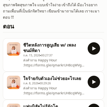
สุขภาพจิตสุขภาพใจ แบบเข้าใจง่าย เข้าถึงได้ มีอะไรอยาก
ถามเพื่อนที่เป็นนักจิตวิทยา เขียนเข้ามาถามได้เลย เราจะมา
ตอบ !!!
ตอน
ชีวิตหลังการสูญเสีย w/ เพลง
ชนม์ทิดา
ก.ค. 15, 2026
00:27:37
ส่งคำถาม Happy Hour
:https://forms.gle/qmarkrUH8cqWVgz47For
Work:Line:
https://lin.ee/l1DyDZEEmail:
ใจร้ายกับตัวเองไม่ช่วยอะไรเลย
pimchology@gmail.comLet’s
ก.ค. 8, 2026
00:29:26
Connect!!Instagram:
ส่งคำถาม Happy Hour
https://www.instagram.com/pimchology/Instagram:
:https://forms.gle/qmarkrUH8cqWVgz47Chapters:
https://www.instagram.com/pimpaa___/TikTok:
(0:00) - Intro(1:08) - จุดเริ่มของการพูดไม่
https://www.tiktok.com/@pimchologySpotify:
ดีกับตัวเอง(5: 29) - พูดไม่ดีและสุขภาพ
https://podcasters.spotify.com/pod/show/pimcholo
แฟนนิสัยไม่รู้จักโต