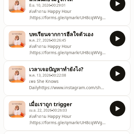
จิต(7:33) - perfectionist(9:45) - พูดไม่ดี
Podcast:
มิ.ย. 10, 2026
00:29:01
ช่วยแค่ short-term (12:43) - 5 วิธีหยุดพูด
https://apple.co/3A8UIxhWebsite:
ส่งคำถาม Happy Hour
ไม่ดีกับตัวเอง(20:40) - Happy HourFor
https://pimchology.wi
:https://forms.gle/qmarkrUH8cqWVgz47Chapters:
Work:Line:
(0:00) - Intro(0:54) - อะไรคือ peter pan
https://lin.ee/l1DyDZEEmail:
syndrome(4:55) - เราเป็น wendy หรือ
pimchology@gmail.comLet’s
บทเรียนจากการฮีลใจตัวเอง
เปล่า?(6:46) - ทำไมถึงมีนิสัย peter
Connect!!Instagram:
พ.ค. 27, 2026
00:26:45
pan(12:20) - จดหมายถึง peter
https://www.instagram.com/pimchology/Instagram
ส่งคำถาม Happy Hour
pan(15:31) - รับมือกับ peter pan ยัง
:https://forms.gle/qmarkrUH8cqWVgz47Chapters:
ไง(20:45) - Happy Hour For Work:Line:
(0:00) - Intro(1:17) - healing มีแบบไหน
https://lin.ee/l1DyDZEEmail:
บ้าง?(6:45) - healing journey ของ
pimchology@gmail.comLet’s
เวลาเจอปัญหาทำยังไง?
พิม(10:54) - บทเรียนกการฮีลใจ(15:53) -
Connect!!Instagram:
พ.ค. 13, 2026
00:22:08
healing ที่พิมแนะนำ(20:06) - Happy
https://www.instagram.com/pimchology/Instagra
เพจ She Knows
HourFor Work:Line:
Dailyhttps://www.instagram.com/she.knows.daily/?
https://lin.ee/l1DyDZEEmail:
hl=enส่งคำถาม Happy Hour
pimchology@gmail.comLet’s
:https://forms.gle/qmarkrUH8cqWVgz47Chapters:
Connect!!Instagram:
เมื่อเราถูก trigger
(0:00) - Intro(1:52) - Mindset ที่มี่ต่อ
https://www.instagram.com/pimchology/Instagram:
เม.ย. 22, 2026
00:26:03
ปัญหา(4:55) - ปัญหาทางความคิด(10:43) -
https://www.instagram.com/pimpaa___/TikTok:
ส่งคำถาม Happy Hour
ปัญหาทางอารมณ์(14:17) - ปัญหาทาง
htt
:https://forms.gle/qmarkrUH8cqWVgz47Chapters:
สถานการณ์(19:40) - มุมมองแก้ปัญหาFor
(0:00) - Intro(1:44) - Reflecting Me
Work:Line: