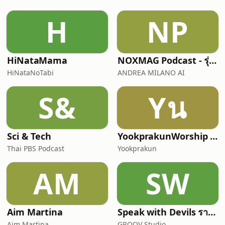
https://www.tiktok.com/@pimchologySpotify:
https://podcasters.spotify.com/pod/show/pimcholo
H
NP
Podcast:
https://apple.co/3A8UIxhWebsite:
https://pimchology.wi
HiNataMama
NOXMAG Podcast - รุ่นภาษาไทย
HiNataNoTabi
ANDREA MILANO AI
S&
Yน
Sci & Tech
YookprakunWorship นมัสการสรรเสริญพระเจ้ากับคริสตจักรย
Thai PBS Podcast
Yookprakun
AM
SW
Aim Martina
Speak with Devils รายการฟุตบอลที่คุยแต่เรื่องฟุตบอล
Aim Martina
GROOV Studio