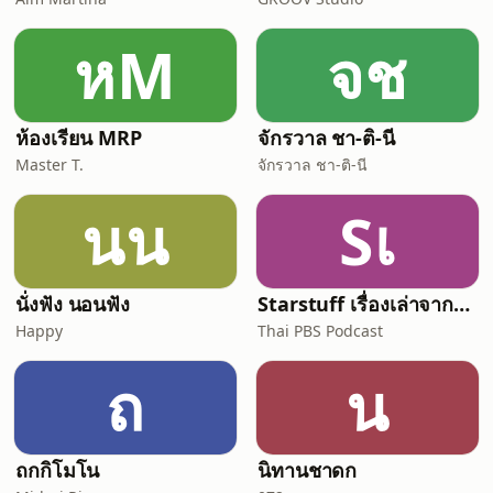
หM
จช
ห้องเรียน MRP
จักรวาล ชา-ติ-นี
Master T.
จักรวาล ชา-ติ-นี
นน
Sเ
นั่งฟัง นอนฟัง
Starstuff เรื่องเล่าจากดวงดาว
Happy
Thai PBS Podcast
ถ
น
ถกกิโมโน
นิทานชาดก