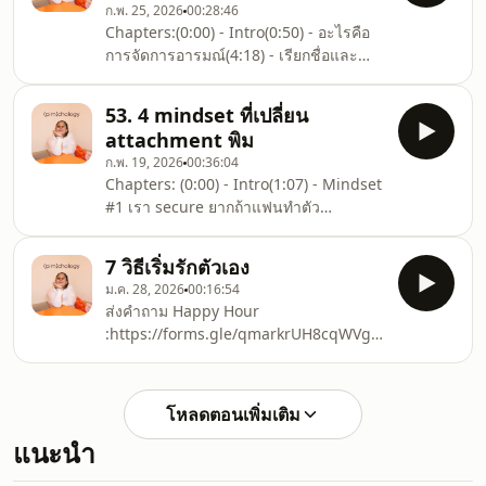
https://www.tiktok.c
ก.พ. 25, 2026
00:28:46
:https://forms.gle/qmarkrUH8cqWVgz47For
Chapters:(0:00) - Intro(0:50) - อะไรคือ
Work:Line:
การจัดการอารมณ์(4:18) - เรียกชื่อและ
https://lin.ee/l1DyDZEEmail:
ยืนยัน (Label &amp; Validate)(12:15) -
pimchology@gmail.comLet’s
เข้าใจและจัดการ (Understand &amp;
Connect!!Instagram:
53. 4 mindset ที่เปลี่ยน
Regulate)(17:26) - บทบาทของพ่อ
https://www.instagram.com/pimchology/Instagram:
attachment พิม
แม่(20:38) - สื่อสาร (Communicate)
https://www.instagram.com/p
ก.พ. 19, 2026
00:36:04
(26:25) - Final Thoughts ส่งคำถาม
Chapters: (0:00) - Intro(1:07) - Mindset
Happy Hour
#1 เรา secure ยากถ้าแฟนทำตัว
:https://forms.gle/qmarkrUH8cqWVgz47For
อันตราย(7:31)- Mindset #2 หา space
Work:Line:
เพื่อที่จะเวิร์คกับตัวเอง(12:26) - Mindset
https://lin.ee/l1DyDZEEmail:
7 วิธีเริ่มรักตัวเอง
#3 ผู้หญิงกับความ anxious (21:34) -
pimchology@gmail.comLet’s
ม.ค. 28, 2026
00:16:54
Mindset #4 ผู้หญิงและ sexuality (30:11)
Connect!!Instagram:
ส่งคำถาม Happy Hour
- Happy Hourส่งคำถาม Happy Hour
https://www.insta
:https://forms.gle/qmarkrUH8cqWVgz47For
:https://forms.gle/qmarkrUH8cqWVgz47For
Work:Line:
Work:Line:
https://lin.ee/l1DyDZEEmail:
https://lin.ee/l1DyDZEEmail:
pimchology@gmail.comLet’s
pimchology@gmail.comLet’s
โหลดตอนเพิ่มเติม
Connect!!Instagram:
Connect!!Instagram:
แนะนำ
https://www.instagram.com/pimchology/Instagram:
https://www.instagr
https://www.instagram.com/pimpaa___/TikTok: