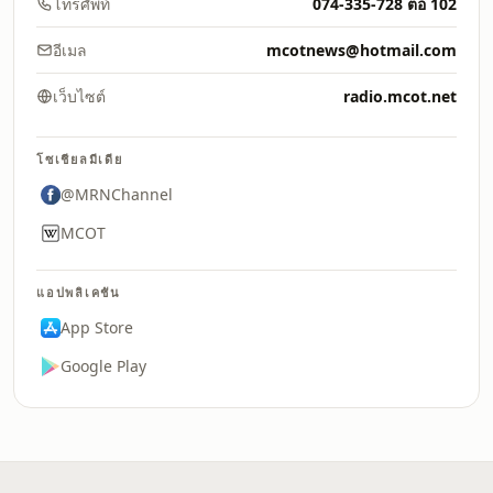
โทรศัพท์
074-335-728 ต่อ 102
อีเมล
mcotnews@hotmail.com
เว็บไซต์
radio.mcot.net
โซเชียลมีเดีย
@MRNChannel
MCOT
แอปพลิเคชัน
App Store
Google Play