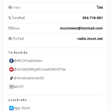
ภาษา
ไทย
โทรศัพท์
054-718-981
อีเมล
mcotnews@hotmail.com
เว็บไซต์
radio.mcot.net
โซเชียลมีเดีย
@MCOTradioNan
@UCXNDF8hjefCvUaXI58YGT5w
@mcotradionan92
MCOT
แอปพลิเคชัน
App Store