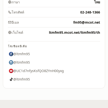
ภาษา
ไทย
โทรศัพท์
02-248-1366
อีเมล
fm95@mcot.net
เว็บไซต์
ltmfm95.mcot.net/ltmfm95/th
โซเชียลมีเดีย
@ltmfm95
@ltmfm95
@UC1d7nfysKsfQO8ZYnH00yxg
@ltmfm95