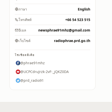
ภาษา
English
โทรศัพท์
+66 54 523 515
อีเมล
newsphrae91mhz@gmail.com
เว็บไซต์
radiophrae.prd.go.th
โซเชียลมีเดีย
@phrae91mhz
@UCPCdruJrzk-2vF-_jQKZ0DA
@prd_radio91