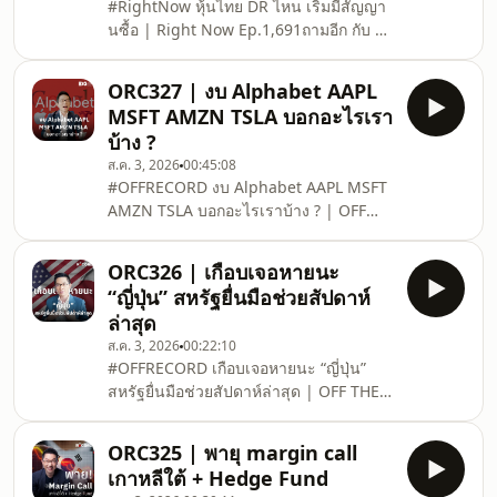
#RightNow หุ้นไทย DR ไหน เริ่มมีสัญญา
⁣⁣⁣⁣*วิเคราะห์วันที่ 04 ส.ค. 69⁣⁣⁣⁣⁣⁣⁣⁣⁣===========⁣⁣⁣⁣⁣⁣⁣
นซื้อ | Right Now Ep.1,691⁣⁣ถามอีก กับ พี่
📣 ช่องทางสั่งซื้อหนังสือ &quot;ทำไง? มี
บี คุณเดชธนา ฟางสะอาด ผู้ช่วยกรรมการ
เงินใช้ตลอดชีวิต&quot;⁣⁣⁣⁣⁣⁣⁣⁣⁣⁣⁣⁣⁣⁣📍SHOPEE⁣⁣⁣⁣⁣⁣⁣-
ผู้จัดการ ฝ่ายวิเคราะห์หลักทรัพย์ บริษัทหลัก
BOOKZON
ORC327 | งบ Alphabet AAPL
ทรัพย์ ทรีนีตี้ จำกัด⁣⁣โดย อิก บรรพต ธนาเพิ่ม
MSFT AMZN TSLA บอกอะไรเรา
สุข ที่ปรึกษาการเงิน AFPTtm⁣⁣ติดตามความ
บ้าง ?
รู้และอัพเดต TAM-EIG_ลงทุนนอก ต้องออก
ส.ค. 3, 2026
00:45:08
ไปให้รู้⁣https://links.tam-
#OFFRECORD งบ Alphabet AAPL MSFT
eig.com/LineOpenchat_Offshores1
AMZN TSLA บอกอะไรเราบ้าง ? | OFF
⁣⁣*วิเคราะห์วันที่ 3 ส.ค. 69⁣⁣===========⁣📣
THE RECORD Ep.327⁣⁣โดย อิก บรรพต ธนา
ช่องทางสั่งซื้อห
เพิ่มสุข ที่ปรึกษาการเงิน AFPTtm⁣⁣ติดตาม
ORC326 | เกือบเจอหายนะ
ความรู้และอัพเดต TAM-EIG_ลงทุนนอก
“ญี่ปุ่น” สหรัฐยื่นมือช่วยสัปดาห์
ต้องออกไปให้รู้⁣https://links.tam-
ล่าสุด
eig.com/LineOpenchat_Offshores1
ส.ค. 3, 2026
00:22:10
⁣⁣*วิเคราะห์วันที่ 02 ส.ค. 69⁣⁣⁣⁣⁣⁣⁣===========⁣⁣⁣⁣⁣⁣
#OFFRECORD เกือบเจอหายนะ “ญี่ปุ่น”
📣 ช่องทางสั่งซื้อหนังสือ &quot;ทำไง? มี
สหรัฐยื่นมือช่วยสัปดาห์ล่าสุด | OFF THE
เงินใช้ตลอดชีวิต&quot;⁣⁣⁣⁣⁣⁣⁣⁣⁣⁣⁣⁣📍SHOPEE⁣⁣⁣⁣⁣⁣-
RECORD Ep.326⁣⁣โดย อิก บรรพต ธนาเพิ่ม
BOOKZONE: https
สุข ที่ปรึกษาการเงิน AFPTtm⁣⁣ติดตามความ
ORC325 | พายุ margin call
รู้และอัพเดต TAM-EIG_ลงทุนนอก ต้องออก
เกาหลีใต้ + Hedge Fund
ไปให้รู้⁣https://links.tam-