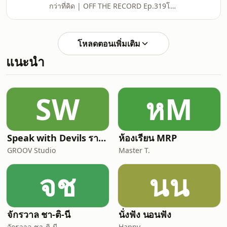
กว่าที่คิด | OFF THE RECORD Ep.319⁣⁣⁣โดย
📣 ช่องทางสั่งซื้อหนังสือ &quot;ทำไง? มี
อิก บรรพต ธนาเพิ่มสุข ที่ปรึกษาการเงิน
เงินใช้ตลอดชีวิต&quot;⁣⁣⁣⁣📍SHOPEE⁣⁣-
AFPTtm⁣⁣⁣⁣ติดตามความรู้และอัพเดต TAM-
BOOKZONE: https://s.shopee.co.th/
EIG_ลงทุนนอก ต้องออกไปให้
โหลดตอนเพิ่มเติม
รู้⁣⁣https://links.tam-
แนะนำ
eig.com/LineOpenchat_Offshores1
⁣⁣⁣⁣*วิเคราะห์วันที่ 25 ก.ค. 69⁣⁣⁣⁣===========⁣⁣
📣 ช่องทางสั่งซื้อหนังสือ &quot;ทำไง? มี
เงินใช้ตลอดชีวิต&quot;⁣⁣⁣⁣📍SHOPEE⁣⁣-
SW
หM
BOOKZONE:
https://s.shopee.co.th/2BAd7lJC6h ⁣⁣-
Speak with Devils รายการฟุตบอลที่คุยแต่เรื่องฟุตบอล
ห้องเรียน MRP
GROOV Studio
Master T.
จช
นน
จักรวาล ชา-ติ-นี
นั่งฟัง นอนฟัง
จักรวาล ชา-ติ-นี
Happy