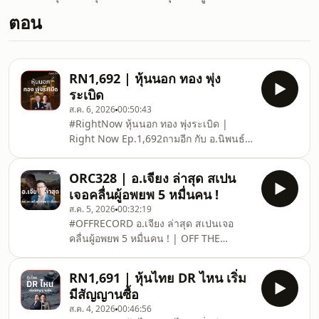
ตอน
RN1,692 | หุ้นนอก ทอง พุ่ง
ระเบิด
ส.ค. 6, 2026
00:50:43
#RightNow หุ้นนอก ทอง พุ่งระเบิด |
Right Now Ep.1,692⁣⁣ถามอีก กับ อ.นิพนธ์
สุวรรณประสิทธิ์ กรรมการผู้จัดการ สถาบัน
การลงทุน QIQP บล.ไอร่า จำกัด
ORC328 | อ.เจียง ล่าสุด สเปน
(มหาชน)⁣⁣โดย อิก บรรพต ธนาเพิ่มสุข ที่
เจอคลื่นผู้อพยพ 5 หมื่นคน !
ปรึกษาการเงิน AFPTtm⁣⁣ติดตามความรู้และ
ส.ค. 5, 2026
00:32:19
อัพเดต TAM-EIG_ลงทุนนอก ต้องออกไปให้
#OFFRECORD อ.เจียง ล่าสุด สเปนเจอ
รู้⁣https://links.tam-
คลื่นผู้อพยพ 5 หมื่นคน ! | OFF THE
eig.com/LineOpenchat_Offshores1
RECORD Ep.328⁣⁣⁣โดย อิก บรรพต ธนาเพิ่ม
⁣⁣*วิเคราะห์วันที่ 05 ส.ค. 69⁣⁣⁣===========⁣⁣
สุข ที่ปรึกษาการเงิน AFPTtm⁣⁣⁣⁣ติดตามความ
📣 ช่องทางสั่งซื้อหนังสือ &quot;ทำไง? มี
RN1,691 | หุ้นไทย DR ไหน เริ่ม
รู้และอัพเดต TAM-EIG_ลงทุนนอก ต้องออก
เงินใช
มีสัญญานซื้อ
ไปให้รู้⁣⁣https://links.tam-
ส.ค. 4, 2026
00:46:56
eig.com/LineOpenchat_Offshores1