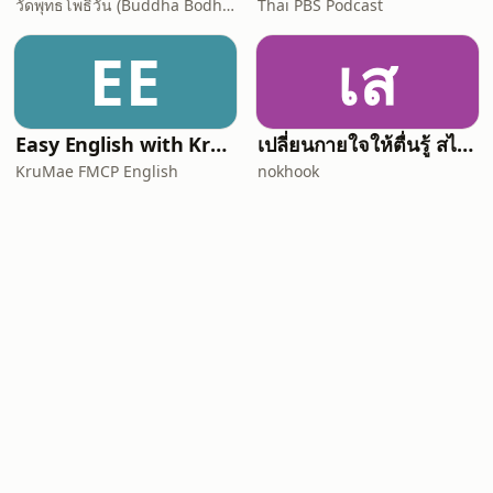
วัดพุทธโพธิวัน (Buddha Bodhivana Monastery - Ajahn Kalyano)
Thai PBS Podcast
EE
เส
Easy English with KruMae FMCP English
เปลี่ยนกายใจให้ตื่นรู้ สไตล์ "พื้นที่ของควา
KruMae FMCP English
nokhook