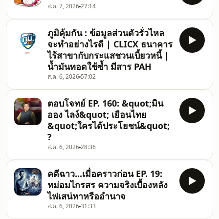
ส.ค. 7, 2026
27:14
ภูมิคุ้มกัน : ข้อมูลส่วนตัวรั่วไหล
จะทำอย่างไรดี | CLICX ธนาคาร
ไร้สาขากับกระแสชวนเบี้ยวหนี้ |
น้ำมันทอดใช้ซ้ำ มีสาร PAH
ส.ค. 6, 2026
57:02
ตอบโจทย์ EP. 160: &quot;มิน
ออง ไลง์&quot; เยือนไทย
&quot;ใครได้ประโยชน์&quot;
?
ส.ค. 6, 2026
28:36
คดีฉาว...เมื่อคราวก่อน EP. 19:
หม่อมไกรสร ความจริงเบื้องหลัง
ไฟเสน่หาหรืออำนาจ
ส.ค. 6, 2026
31:33