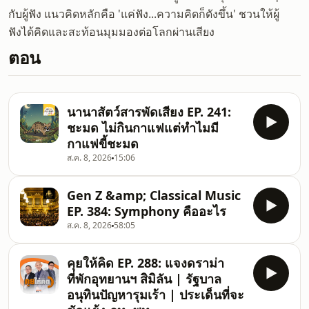
กับผู้ฟัง แนวคิดหลักคือ 'แค่ฟัง...ความคิดก็ดังขึ้น' ชวนให้ผู้
ฟังได้คิดและสะท้อนมุมมองต่อโลกผ่านเสียง
ตอน
นานาสัตว์สารพัดเสียง EP. 241:
ชะมด ไม่กินกาแฟแต่ทำไมมี
กาแฟขี้ชะมด
ส.ค. 8, 2026
15:06
Gen Z &amp; Classical Music
EP. 384: Symphony คืออะไร
ส.ค. 8, 2026
58:05
คุยให้คิด EP. 288: แจงดราม่า
ที่พักอุทยานฯ สิมิลัน | รัฐบาล
อนุทินปัญหารุมเร้า | ประเด็นที่จะ