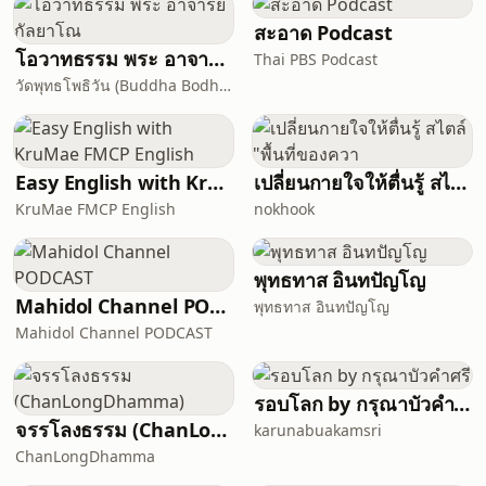
episode, hear real experiences from
students from the United States 🇺🇸,
สะอาด Podcast
the United Kingdom 🇬🇧, and Canada
โอวาทธรรม พระ อาจารย์ กัลยาโณ
Thai PBS Podcast
🇨🇦 as they navigate Thai culture
วัดพุทธโพธิวัน (Buddha Bodhivana Monastery - Ajahn Kalyano)
while studying at Bangkok University
International Programs.🎧 Li
Easy English with KruMae FMCP English
เปลี่ยนกายใจให้ตื่นรู้ สไตล์ "พื้นที่ของควา
KruMae FMCP English
nokhook
พุทธทาส อินทปัญโญ
Mahidol Channel PODCAST
พุทธทาส อินทปัญโญ
Mahidol Channel PODCAST
รอบโลก by กรุณาบัวคำศรี
จรรโลงธรรม (ChanLongDhamma)
karunabuakamsri
ChanLongDhamma