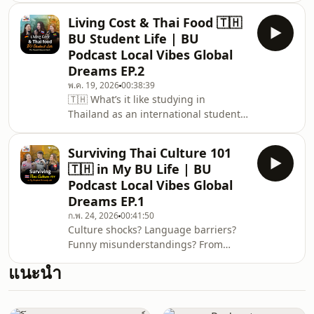
life and campus activities to building
Living Cost & Thai Food 🇹🇭
friendships and global
BU Student Life | BU
connections.Hear real stories from
Podcast Local Vibes Global
students from USA 🇺🇸, India 🇮🇳,
Dreams EP.2
and Indonesia 🇮🇩🎧 Listen to the full
พ.ค. 19, 2026
00:38:39
episode on BU Podcast : Local Vibes
🇹🇭 What’s it like studying in
Global Dreams — Small Beginning,
Thailand as an international student?
Worldwide Possibility |
From spicy Thai food and affordable
EP.3#BUInternationalPrograms
living to student life around BU 🌏
#BangkokUni
Surviving Thai Culture 101
Hear real stories from students from
🇹🇭 in My BU Life | BU
Germany 🇩🇪, Russia 🇷🇺, and
Podcast Local Vibes Global
Lithuania 🇱🇹🎧 Listen to the full
Dreams EP.1
episode on BU Podcast : Local Vibes
ก.พ. 24, 2026
00:41:50
Global Dreams — Small Beginning,
Culture shocks? Language barriers?
Worldwide Possibility |
Funny misunderstandings? From
EP.2#BUInternationalPrograms
culture shocks to campus life
#BangkokUniversity #Diversity
แนะนำ
international students share how they
adapted, survived, and thrived in
Thailand. 🇹🇭In our very first