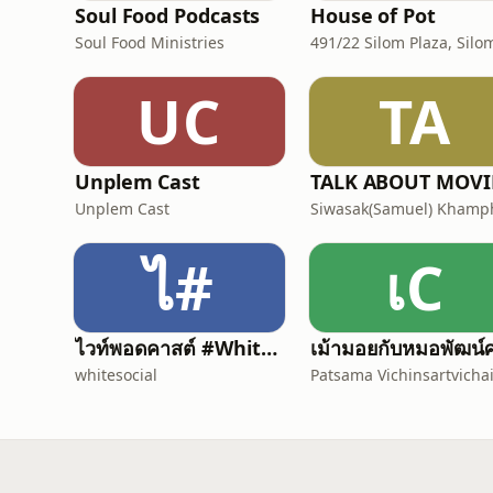
Soul Food Podcasts
House of Pot
Soul Food Ministries
UC
TA
Unplem Cast
Unplem Cast
ไ#
เC
ไวท์พอดคาสต์ #WhitePodcast | White Channel | ไวท์แชนแนล
whitesocial