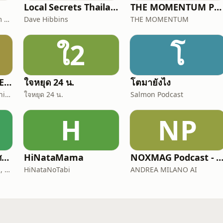
Local Secrets Thailand
THE MOMENTUM Podcast
491/22 Silom Plaza, Silom Rd, Silom, Bang Rak, Bangkok, Thailand, 10500
Dave Hibbins
THE MOMENTUM
ใ2
โ
TALK ABOUT MOVIE-RADIO(Podcast) Official Thailand(เสียงไทย)
ใจหยุด 24 น.
โตมายังไง
Siwasak(Samuel) Khamphiman
ใจหยุด 24 น.
Salmon Podcast
H
NP
เม้ามอยกับหมอพัฒน์ศมา Chit chat with Dr. Pat
HiNataMama
NOXMAG Podcast - รุ่นภาษา
Patsama Vichinsartvichai, MD., MClinEmbryol, EFOG-EBCOG, EFRM-ESHRE/EBCOG.
HiNataNoTabi
ANDREA MILANO AI