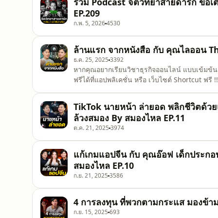
รวม Podcast จิตวิทยาสายดาร์ก ขอเตื
EP.209
ก.พ. 5, 2026
4530
ล้านแรก จากหนังสือ กับ คุณไลออน T
ธ.ค. 25, 2025
3392
หากคุณอยากเรียนวิชาธุรกิจออนไลน์ แบบเข้มข้น 
ฟรีได้ที่แอปพลิเคชั่น หรือ เว็บไซต์ Shortcut ฟรี 
1) IOS : https://apps.apple.com/th/app/shortcut/id6
https://play.google.com/store/apps/details?id=biz.sh
TikTok นายหน้า ล่ายอด พลิกชีวิตด้ว
https://www.shortcut.biz/ . =====
ล้วงสมอง By สมองไหล EP.11
ต.ค. 21, 2025
3974
แก้เกมแอปจีน กับ คุณอ๊อฟ เด็กประกอ
สมองไหล EP.10
ก.ย. 21, 2025
3586
4 การลงทุน ที่พวกตามกระแส มองข้า
ก.ย. 15, 2025
693