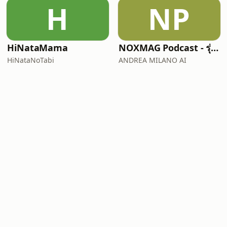
H
NP
HiNataMama
NOXMAG Podcast - รุ่นภาษาไทย
HiNataNoTabi
ANDREA MILANO AI