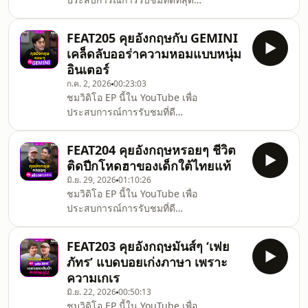
Asia.พูดคุยถึงก้าวใหม่ของ ปอร์เช่ ศิวกร กับ
https://youtu.be/Lt_L0TSdKKE.คำนี้ดี
การนิยามตัวเองอีกครั้งในฐานะศิลปินเดี่ยว
Featuring เอพิโสดนี้พูดคุยภาษาอังกฤษกับ
ภายใต
FEAT205 คุยอังกฤษกับ GEMINI
&#39;กุลธิดา รุ่งเรืองเกียรติ&#39; หรือ
เคล็ดลับออร่าความหอมแบบหนุ่ม
&#39;ครูจุ๊ย&#39; ผู้อำนวยการมูลนิธิคณะ
อินเตอร์
ก้าวหน้า เด็กไทยแท้ที่ฝึกอังกฤษจนคล่อง
ก.ค. 2, 2026
00:23:03
ปร๋อเพราะความติ่ง Backstreet Boys!.ย้อน
ชมวิดิโอ EP นี้ใน YouTube เพื่อ
เส้นทางจากเด็กแลกเปลี่ยน AFS แคนาดา
ประสบการณ์การรับชมที่ดี
ต่อปริญญาตรี-โทด้านการศึกษาที่ฟินแลนด์
ที่สุดhttps://youtu.be/kWxxLI7Ey0Q.คุย
และปริญญาโทใบที่สองด้าน Public
อังกฤษกับ GEMINI ท่องเมืองน้ำหอมของ
FEAT204 คุยอังกฤษหรอยๆ ชีวิต
CHANEL ที่ Grasse.กลับมาอีกครั้งกับ ‘เจมี
ติดปีกโหดฮาของเด็กใต้ไทยแท้
ไนน์ นรวิชญ์’ หนุ่มนักร้อง นักแสดง และ
มิ.ย. 29, 2026
01:10:26
House Ambassador ของ CHANEL เม้าท์
ชมวิดิโอ EP นี้ใน YouTube เพื่อ
มอยเรื่องกลิ่นแปลกๆ ที่ชอบ การออร่าฟาร์ม
ประสบการณ์การรับชมที่ดี
มิ่งด้วยน้ำหอมครั้งแรกสมัยมัธยม ทำไมเจมี
ที่สุดhttps://youtu.be/AZA7kZ6wQTo.คุย
ไนน์ขาดน้ำหอมไม่ได้.ผ่านประสบการณ์
อังกฤษกับ &#39;สจ๊วตชาวเกาะ&#39;
การเยือน Grasse เมืองหลวงแห่งน้ำหอม
FEAT203 คุยอังกฤษมันส์ๆ ‘เฟย
ชีวิตจริงบนฟ้าของเด็กใต้ไทยแท้.คำนี้ดี
ของโลก แห
ภัทร’ แบดบอยเก่งภาษา เพราะ
Featuring เอพิโสดนี้พูดคุยภาษาอังกฤษกับ
ความเกเร
‘สมิทธ์’ ลูกเรือเจ้าของช่อง TikTok ‘สจ๊วต
มิ.ย. 22, 2026
00:50:13
ชาวเกาะ’ ที่พาทุกคนขึ้นไปสัมผัสชีวิตจริง
ชมวิดิโอ EP นี้ใน YouTube เพื่อ