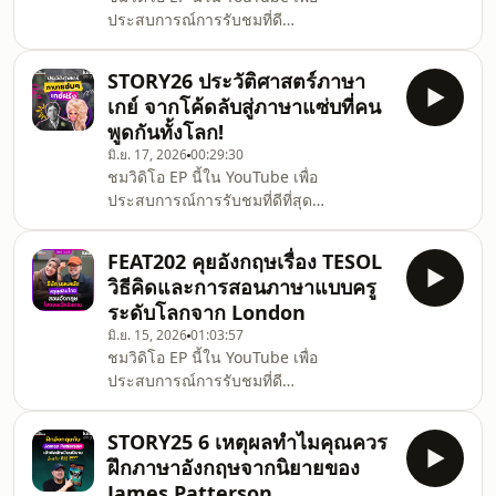
บนน่านฟ้า.ย้อนเส้นทางจากเด็กใต้คนหนึ่ง
ประสบการณ์การรับชมที่ดี
ที่ฝึกภาษาอังกฤษจนคล่อง ก้าวสู่อาชีพลูก
ที่สุด⁠https://youtu.be/V4riiNTJFtg.คำนี้ดี
เรือเต็มตัว กระทั่งกลายเป็นคอนเทนต์ครี
Featuring เอพิโสดนี้พาคุยภาษาอังกฤษกับ
STORY26 ประวัติศาสตร์ภาษา
‘เฟย ภัทร’หนุ่มสุดคูลผู้มาพร้อมภาพลักษณ์
เกย์ จากโค้ดลับสู่ภาษาแซ่บที่คน
นักผจญภัยและคนรักเพื่อนอดีตนักแสดงวัย
พูดกันทั้งโลก!
รุ่นจากสังกัด GMM .เปิดจุดเปลี่ยนสำคัญ
มิ.ย. 17, 2026
00:29:30
ในชีวิตของเฟยจากบทบาทนักแสดงกว่า 11
ชมวิดิโอ EP นี้ใน YouTube เพื่อ
ปี สู่เจ้าของธุรกิจอันหลากหลายที่สะท้อน
ประสบการณ์การรับชมที่ดีที่สุด
ไลฟ์สไตล์และตัวตนสุดเท่.เจาะลึกความ
https://youtu.be/XqpIFoDKOvM.ประวัติศาสตร์
หลงใหลในกีฬาเอ็กซ์ตรีมและการเดินป่า
ภาษาเกย์ จากโค้ดลับสู่ภาษาที่ทั่วทั้งโลก
🧗‍
FEAT202 คุยอังกฤษเรื่อง TESOL
พูด!.คำนี้ดี STORY ต้อนรับเดือนมิถุนายน
วิธีคิดและการสอนภาษาแบบครู
และเทศกาล Pride Month 🏳️‍🌈 พาฟังเรื่อง
ระดับโลกจาก London
ราวภาษาของกลุ่มคอมมูนิตี้เพศหลากหลาย
มิ.ย. 15, 2026
01:03:57
กับหลายเรื่องที่หลายคนอาจไม่เคยนึกถึงมา
ชมวิดิโอ EP นี้ใน YouTube เพื่อ
ก่อน.ฟังวิวัฒนาการขึ้นลงของคำว่า ‘gay’
ประสบการณ์การรับชมที่ดี
ภาษาลับ Polari แห่งลอนดอน และโค้ดลับ
ที่สุดhttps://youtu.be/SsRO4eK2jFE.คุ
แซ่บๆ ที่ใช้บอกรสนิยมทางเพศอย่
ยอังกฤษสําเนียง British เรื่องเส้นทางชีวิต
STORY25 6 เหตุผลทำไมคุณควร
ครูสาวมุสลิมไทยที่เกิดและโตใน
ฝึกภาษาอังกฤษจากนิยายของ
London.คำนี้ดี Featuring เอพิโสดนี้พูดคุย
James Patterson