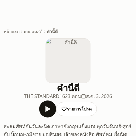
หน้าแรก
พอดแคสต์
คำนี้ดี
คำนี้ดี
THE STANDARD
1623 ตอน
ส.ค. 3, 2026
รายการโปรด
สะสมศัพท์กันวันละนิด ภาษาอังกฤษแข็งแรง ทุกวันจันทร์-ศุกร์
กับ บิ๊กบุญ-ภูมิชาย บุญสินสุข เจ้าของหนังสือ ศัพท์หมู เจ็บนิด