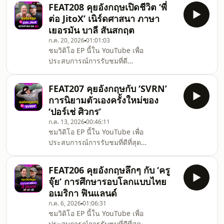
ไอดอลในบ้านในฝันที่คนทั้งอินเทอร์เน็ต
FEAT208 คุยอังกฤษเปิดชีวิต ‘พี่
อิจฉา!คำนี้ดี Featuring เปลี่ยนบรรยากาศ
ต่อ JitoX’ เนิร์ดศาสนา ภาษา
ออกนอกสตู ไปทัวร์ 'Playstaycation' บ้านที่
เยอรมัน บาลี สันสกฤต
ติด 1 ใน 7 ผู้เข้ารอบสุดท้ายเวที World
ก.ค. 20, 2026
01:01:03
Architecture Festival 2024 ที่สิงคโปร์ ใน
ชมวิดิโอ EP นี้ใน YouTube เพื่อ
หมวด Future House Project พร้อมย้อน
ประสบการณ์การรับชมที่ดี
เส้นทางชีวิตของ 'กอล์ฟ' ที่เริ่มทำงานตั้งแต่
ที่สุดhttps://youtu.be/zdq9TNXWCLU.‘รับ
อายุยังน้
ได้ไหม บทแผ่เมตตาแบบ Whitney
FEAT207 คุยอังกฤษกับ ‘SVRN’
Houston คาถาชินบัญชรแบบ Bruno
การนิยามตัวเองครั้งใหม่ของ
Mars’ 🤔.คำนี้ดี Featuring เอพิโสดนี้พูด
‘ปอร์เช่ ศิวกร’
คุยภาษาอังกฤษเรื่องพุทธศาสนากับ
ก.ค. 13, 2026
00:46:11
&#39;พี่ต่อ JitoX&#39; (จิตรพันธุ์ หัชชะ
ชมวิดิโอ EP นี้ใน YouTube เพื่อ
วณิช) นักวิชาการอิสระและครีเอเตอร์ผู้
ประสบการณ์การรับชมที่ดีที่สุด
หลงใหลในภาษาโบราณและพุทธศาสนา ผู้
https://youtu.be/iklYe9SKkOU.คุยอังกฤษ
เชี่ยวชาญภาษาบาลี-สันสกฤต.หลังผ่าน
กับ ‘SVRN’ การนิยามตัวเองครั้งใหม่ของ
มากว่า 2,500 ปี ในยุคที่พุทธศาสนา
FEAT206 คุยอังกฤษลึกๆ กับ ‘ครู
‘ปอร์เช่ ศิวกร’.คำนี้ดี Featuring เอพิโสดนี้
จุ๊ย’ การศึกษารอบโลกแบบไทย
ชวนทุกคนมาคุยอังกฤษกับ SVRN ศิลปิน
อเมริกา ฟินแลนด์
เดี่ยว จากค่าย GLIIDE โปรเจกต์ดนตรี
ก.ค. 6, 2026
01:06:31
ระดับอินเตอร์จากความร่วมมือระหว่าง
ชมวิดิโอ EP นี้ใน YouTube เพื่อ
GMM MUSIC และ Warner Music
ประสบการณ์การรับชมที่ดีที่สุด