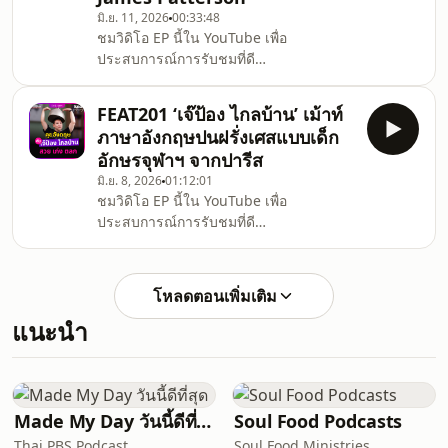
ภาษาอังกฤษกับ ‘ซีนัท มะหะหมัด‘ หรือ
มิ.ย. 11, 2026
00:33:48
&#39;ครูซีนัท’ ที่ได้รับการอบรมหลักสูตร
ชมวิดิโอ EP นี้ใน YouTube เพื่อ
TESOL การสอนภาษาให้นักเรียนที่ไม่ได้พูด
ประสบการณ์การรับชมที่ดี
ภาษาอังกฤษเป็นภาษาแม่.ทั้งเก่ง น่ารัก ใจดี
ที่สุดhttps://youtu.be/Y4rO-28YSMU.ฝึก
และเสียงเพราะ ครูซีนัทจบปริญญาโทสาย
ฟังภาษาอังกฤษกับ James Patterson เจ้า
วิท
FEAT201 ‘เจ๊ป้อง ไกลบ้าน’ เม้าท์
พ่อนักเขียนนิยาย สำหรับ Beginner .คำนี้
ภาษาอังกฤษปนฝรั่งเศสแบบเด็ก
ดี STORY พาทำความรู้จักกับนักเขียนนิยาย
อักษรจุฬาฯ จากปารีส
สืบสวนอาชญากรรมที่ Stephen King เคย
มิ.ย. 8, 2026
01:12:01
ออกปากว่านักเขียน "ห่วยแตก" (terrible
ชมวิดิโอ EP นี้ใน YouTube เพื่อ
writer) ที่ขายหนังสือ 425 ล้านเล่มทั่วโลก!
ประสบการณ์การรับชมที่ดี
มียอดขายมากกว่า Stephen King, John
ที่สุดhttps://youtu.be/RhINSLcnw8c.คุย
Grisham และ Dan Brown รวมกันเสีย
อังกฤษฮาๆ กับ ‘เจ๊ป้อง ไกลบ้าน’ ชีวิตสาว
อีก!.เล่าเ
ไทยกับสามีฝรั่งเศส 25 ปีในกรุงปารีส .คำนี้
โหลดตอนเพิ่มเติม
ดี Featuring เอพิโสดนี้พูดคุยภาษาอังกฤษ
แนะนำ
กับ &#39;ชมะนันท์ จันทร์ศรี&#39; หรือ
&#39;เจ๊ป้อง&#39; ดาราหลักประจำช่อง
FAROSE ที่ทำตามเสียงหัวใจ บินข้ามทวีป
ไปลงหลักปักฐาน ทำงานและสร้าง
ครอบครัวในกรุงปารีสมานานกว่า 25
Made My Day วันนี้ดีที่สุด
Soul Food Podcasts
ปี.ภาษาศาสตร์และ
Thai PBS Podcast
Soul Food Ministries