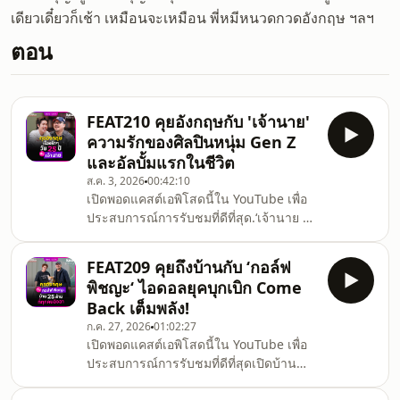
เดียวเดี๋ยวก็เช้า เหมือนจะเหมือน พี่หมีหนวดกวดอังกฤษ ฯลฯ
ตอน
FEAT210 คุยอังกฤษกับ 'เจ้านาย'
ความรักของศิลปินหนุ่ม Gen Z
และอัลบั้มแรกในชีวิต
ส.ค. 3, 2026
00:42:10
เปิดพอดแคสต์เอพิโสดนี้ใน ⁠YouTube⁠ เพื่อ
ประสบการณ์การรับชมที่ดีที่สุด.‘เจ้านาย จิ
นเจษฎ์’ คุยอังกฤษเรื่องความคลั่งรักและ
AMOR อัลบั้มแรกในชีวิต.คำนี้ดี
FEAT209 คุยถึงบ้านกับ ‘กอล์ฟ
Featuring เอพิโสดนี้พูดคุยภาษาอังกฤษกับ
พิชญะ‘ ไอดอลยุคบุกเบิก Come
&#39;เจ้านาย จินเจษฎ์ วรรธนะสิน&#39;
Back เต็มพลัง!
จากเด็กที่เติบโตในอังกฤษ สู่บทบาทศิลปิน-
ก.ค. 27, 2026
01:02:27
นักแสดงที่หลายคนคุ้นเคย เช่น ‘ฉลาดเกมส์
เปิดพอดแคสต์เอพิโสดนี้ใน YouTube เพื่อ
โกง’ ‘พระแท้ คนเก๊’ ‘โกฮัง หัวใจโกโฮม’ .วัน
ประสบการณ์การรับชมที่ดีที่สุดเปิดบ้าน
นี้ &#39;เจ้านาย&#39; ก้าวเข้าสู่เส้นทาง
'กอล์ฟ พิชญะ' คุยอังกฤษกับตำนาน T-Pop
ศิลปินเต็ม