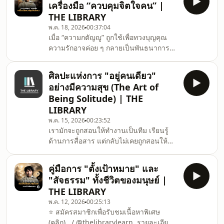
เครื่องมือ “ควบคุมจิตใจคน” |
ไม่ใช่เครื่องจักร
THE LIBRARY
พ.ค. 18, 2026
00:37:04
เมื่อ “ความกตัญญู” ถูกใช้เพื่อทวงบุญคุณ
ความรักอาจค่อย ๆ กลายเป็นพันธนาการ
ทางใจในคลิปนี้ คุณไลอ้อนจะพาแยกให้
ออกว่าอะไรคือความกตัญญูที่แท้จริงและ
ศิลปะแห่งการ "อยู่คนเดียว"
อะไรคือความรู้สึกผิดที่เราถูกปลูกฝังไว้โดย
อย่างมีความสุข (The Art of
ไม่รู้ตัว
Being Solitude) | THE
LIBRARY
พ.ค. 15, 2026
00:23:52
เรามักจะถูกสอนให้ทำงานเป็นทีม เรียนรู้
ด้านการสื่อสาร แต่กลับไม่เคยถูกสอนให้
&quot;เรียนรู้การอยู่ตัวคนเดียว&quot; ให้
เป็นเมื่อมนุษย์ขาดการเข้าใจตนเอง ขาด
คู่มือการ "ตั้งเป้าหมาย" และ
การเรียนรู้ในการอยู่กับตัวเองทำให้พวกเขา
"สัจธรรม" ทั้งชีวิตของมนุษย์ |
เหล่านั้นรู้สึก &quot;โดดเดี่ยว&quot; แม้
THE LIBRARY
จะอยู่ท่ามกลางคนหมู่มากหรือถึงแม้จะมี
พ.ค. 12, 2026
00:25:13
เวลาที่ได้กลับมาอยู่กับตัวเอง แต่กลับรู้สึก
⭐ สมัครสมาชิกเพื่อรับชมเนื้อหาพิเศษ
&quot;กลัว&quot; ช่วงเวลาเหล่านั้น
(คลิก) / @thelibrarylearn รายละเอียด