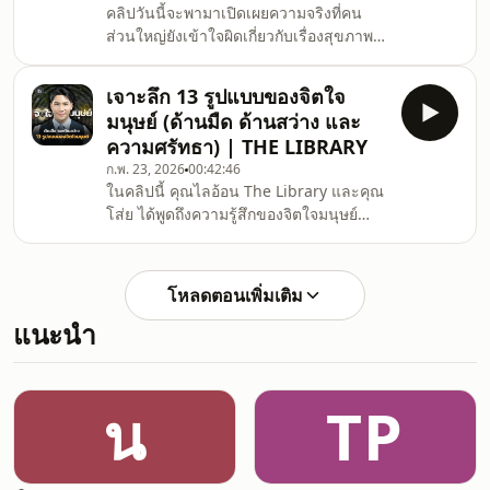
คลิปวันนี้จะพามาเปิดเผยความจริงที่คน
ส่วนใหญ่ยังเข้าใจผิดเกี่ยวกับเรื่องสุขภาพ
ไม่ว่าจะเป็นเรื่องการลดน้ำหนัก สร้างกล้าม
เนื้อ หรือ ทำยังไงให้สุขภาพดีโดยจะมี โค้ช
เจาะลึก 13 รูปแบบของจิตใจ
เลย์ ที่จะมาเป็นผู้ให้ความรู้เกี่ยวกับสุขภาพ
มนุษย์ (ด้านมืด ด้านสว่าง และ
และสิ่งที่คนส่วนใหญ่เข้าใจผิดโดยหวังว่า
ความศรัทธา) | THE LIBRARY
คุณผู้ฟังทุกท่านจะได้รับประโยชน์สูงสุด
ก.พ. 23, 2026
00:42:46
จากคลิปนี้นะ
ในคลิปนี้ คุณไลอ้อน The Library และคุณ
ครับ_________________________________Self
โส่ย ได้พูดถึงความรู้สึกของจิตใจมนุษย์
Discipline Mastery Camp 2026📍 สถาน
โดยแบ่งออกเป็นใจสีต่างๆ จำนวน 13 แบบ
ที่: Nowadays - Khaoyaiจ.นครรา
(โดยอ้างอิงจากการ์ตูนแม่มดสาวหัวใจ
กุ๊กกิ๊ก シュガシュガルーン ; Shuga
โหลดตอนเพิ่มเติม
Shuga Rūn สามารถดูรายละเอียดการ์ตูน
แนะนำ
โดยย่อที่อ้างอิงด้านล่าง)คุณไลอ้อนได้ตก
ตะกอนและสะท้อนจิตใจมนุษย์ออกมาเป็น
13 รูปแบบ และเบื้องลึกของจิตใจสีนั้นๆ
รวมทั้งวิธีพัฒนาจิตใจให้ขึ้นไปในระดับที่สูง
น
TP
ขึ้น โดยประกอบด้วย 1) ใจสีเทา (Pity