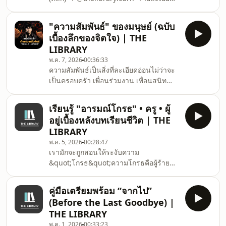
แท้จริงแล้วเราจะเรียนรู้การอยู่กับตัวเองได้
แพ็กเกจ YouTube Membership
อย่างไร?
Subscription มีให้เลือกทั้งหมด 3 ระดับ
"ความสัมพันธ์" ของมนุษย์ (ฉบับ
ดังนี้📕📚 [ 1 ] วิชาชั้นสูง OUTLIERS
เบื้องลึกของจิตใจ) | THE
(Outliers Membership By The
LIBRARY
Library)– ฿ 1,500 บาท/เดือน (แนะนำ)✨⭐️
พ.ค. 7, 2026
00:36:33
คอนเทนต์ Outlier จากคุณไลอ้อน อัพเดท
ความสัมพันธ์เป็นสิ่งที่ละเอียดอ่อนไม่ว่าจะ
ใหม่ทุกสัปดาห์และได้เข้ากลุ่มไลน์ที่มีคุณ
เป็นครอบครัว เพื่อนร่วมงาน เพื่อนสนิท
ไลอ้อนและคุณโส่ยดูแลตลอดอย่างใกล้ชิด
หรือคนรักในคลิปนี้ The Library จะมา
พร้อมเพื่อนๆ ด้านจิตวิญญาณกว่า 160 คน
เจาะเบื้องลึกต้นตอปัญหาความสัมพันธ์ใน
ในกลุ่
เรียนรู้ "อารมณ์โกรธ" • ครู • ผู้
มิติเชิงจิตวิญญาณและเลิกให้เราเลิก - แก้ -
อยู่เบื้องหลังบทเรียนชีวิต | THE
ที่ - ปลายเหตุ ตามไลฟ์โค้ชคนอื่นๆ สักที----
LIBRARY
----------------------------⭐ สมัครสมาชิกเพื่อ
พ.ค. 5, 2026
00:28:47
รับชมเนื้อหาพิเศษ
เรามักจะถูกสอนให้ระงับความ
(คลิก)https://www.youtube.com/channel/UClX89xX6
&quot;โกรธ&quot;ความโกรธคือผู้ร้ายที่
ละเอียดแพ็กเกจ YouTube Membe
ทำให้ตัวเราเป็นคนที่แย่ต้องเรียนรู้ที่จะไม่
ยอมรับและไม่แสดงออกไปแต่ในคลิปนี้ คุณ
คู่มือเตรียมพร้อม “จากไป”
ไลอ้อนได้เสนอในอีกแง่มุมหนึ่งนั่นคือ ความ
(Before the Last Goodbye) |
โกรธ เป็นสัญญาณที่บอกว่า&quot;มีบาง
THE LIBRARY
สิ่งที่ผิดแปลกไปจากความคาดหวัง
พ.ค. 1, 2026
00:33:23