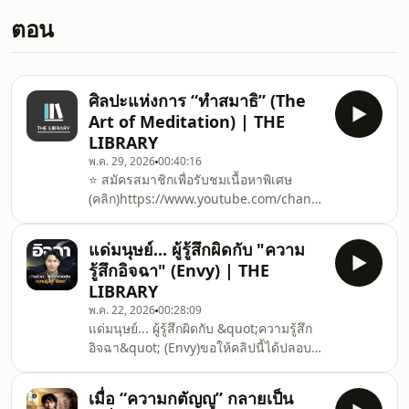
ตอน
ศิลปะแห่งการ “ทำสมาธิ” (The
Art of Meditation) | THE
LIBRARY
พ.ค. 29, 2026
00:40:16
⭐ สมัครสมาชิกเพื่อรับชมเนื้อหาพิเศษ
(คลิก)https://www.youtube.com/channel/UClX89xX6
ละเอียดแพ็กเกจ YouTube Membership
Subscription มีให้เลือกทั้งหมด 3 ระดับ
แด่มนุษย์... ผู้รู้สึกผิดกับ "ความ
ดังนี้📕📚 [ 1 ] วิชาชั้นสูง OUTLIERS
รู้สึกอิจฉา" (Envy) | THE
(Outliers Membership By The
LIBRARY
Library)– ฿ 1,500 บาท/เดือน (แนะนำ)✨⭐️
พ.ค. 22, 2026
00:28:09
คอนเทนต์ Outlier จากคุณไลอ้อน อัพเดท
แด่มนุษย์... ผู้รู้สึกผิดกับ &quot;ความรู้สึก
ใหม่ทุกสัปดาห์และได้เข้ากลุ่มไลน์ที่มีคุณ
อิจฉา&quot; (Envy)ขอให้คลิปนี้ได้ปลอบ
ไลอ้อนและคุณโส่ยดูแลตลอดอย่างใกล้ชิด
ประโลมจิตใจท่านเพราะเราต่างเป็นมนุษย์
พร้อม
และความไม่สมบูรณ์แบบ คือสัญญาณที่
เมื่อ “ความกตัญญู” กลายเป็น
บอกว่า&quot;พวกเราเป็นมนุษย์&quot;