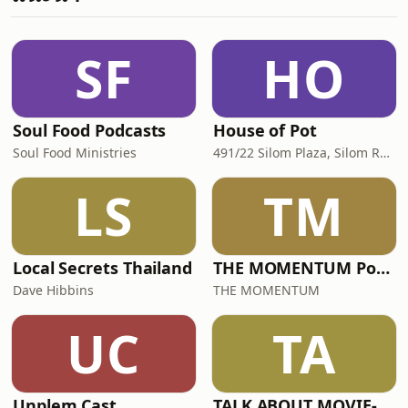
https://www.finnomena.com/
Facebook / finnomena IG /
finnomena Twitter
SF
HO
https://x.com/finnomena TikTok /
finnomena ดาวน์โหลดแอป
Finnomena หรือเ
Soul Food Podcasts
House of Pot
Soul Food Ministries
491/22 Silom Plaza, Silom Rd, Silom, Bang Rak, Bangkok, Thailand, 10500
LS
TM
Local Secrets Thailand
THE MOMENTUM Podcast
Dave Hibbins
THE MOMENTUM
UC
TA
Unplem Cast
TALK ABOUT MOVIE-RADIO(Podcast) Official Thailand(เสียงไทย)