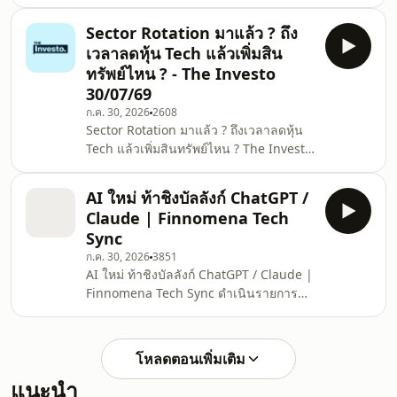
Sector Rotation มาแล้ว ? ถึง
เวลาลดหุ้น Tech แล้วเพิ่มสิน
ทรัพย์ไหน ? - The Investo
30/07/69
ก.ค. 30, 2026
2608
Sector Rotation มาแล้ว ? ถึงเวลาลดหุ้น
Tech แล้วเพิ่มสินทรัพย์ไหน ? The Investo
คุยเคลียร์ข่าว ให้เข้าใจทุกการลงทุน กับ
Naomi แขกรับเชิญ ประกิต สิริวัฒนเกตุ
AI ใหม่ ท้าชิงบัลลังก์ ChatGPT /
กรรมการผู้จัดการ บลจ. เมอร์ชั่น พาร์ทเนอ
Claude | Finnomena Tech
ร์ จำกัด Naomi ดำเนินรายการ รายการ
Sync
The Investo กับ Naomi วิเคราะห์เจาะลึก
ก.ค. 30, 2026
3851
ข่าวสำคัญในแต่ละวัน กับผู้เชี่ยวชาญใน
AI ใหม่ ท้าชิงบัลลังก์ ChatGPT / Claude |
ด้านต่างๆ ทั้งเศรษฐกิจ การเงิน และการ
Finnomena Tech Sync ดำเนินรายการ
ลงทุน คุยเคลียร์ข่าว ให้เข้าใจทุกการ
โดย แก๊บ ณพวัฒน์ มุกตพันธุ์ - Chief
ลงทุน กับ
eXperience Officer at Finnomena กันต์
พงศกานต์ พงษ์ทองเจริญ - Technical
โหลดตอนเพิ่มเติม
Team Lead ติดตามช่องทางอื่น ๆ ของ
แนะนำ
Finnomena Website