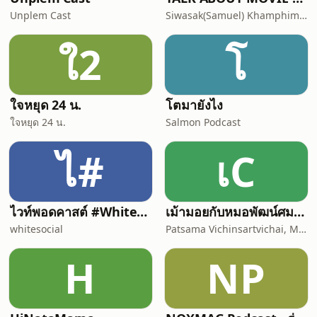
Unplem Cast
Siwasak(Samuel) Khamphiman
ใ2
โ
ใจหยุด 24 น.
โตมายังไง
ใจหยุด 24 น.
Salmon Podcast
ไ#
เC
ไวท์พอดคาสต์ #WhitePodcast | White Channel | ไวท์แชนแนล
เม้ามอยกับหมอพัฒน์ศมา Chit chat with Dr. Pat
whitesocial
Patsama Vichinsartvichai, MD., MClinEmbryol, EFOG-EBCOG, EFRM-ESHRE/EBCOG.
H
NP