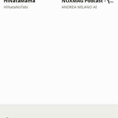
HiNataMama
NOXMAG Podcast - รุ่นภาษาไทย
HiNataNoTabi
ANDREA MILANO AI