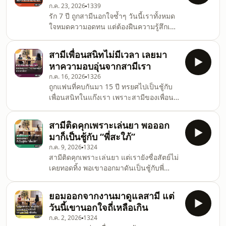
ก.ค. 23, 2026
1339
รัก 7 ปี ถูกสามีนอกใจซ้ำๆ วันนี้เราทั้งหมด
ใจหมดความอดทน แต่ต้องฝืนความรู้สึกเพื่อ
ความสบายใจของแม่ เพราะแม่ขอไว้กลัว
หลานบ้านแตก #พี่อ้อยพี่ฉอดตัวต่อตัว
สามีเพื่อนสนิทไม่มีเวลา เลยมา
EP384
หาความอบอุ่นจากสามีเรา
ก.ค. 16, 2026
1326
ถูกแฟนที่คบกันมา 15 ปี ทรยศไปเป็นชู้กับ
เพื่อนสนิทในแก๊งเรา เพราะสามีของเพื่อน
ไม่มีเวลาให้ เธอเลยมาหาความอบอุ่นจาก
สามีเรา #พี่อ้อยพี่ฉอดตัวต่อตัว EP383
สามีติดคุกเพราะเล่นยา พอออก
มาก็เป็นชู้กับ “พี่สะใภ้”
ก.ค. 9, 2026
1324
สามีติดคุกเพราะเล่นยา แต่เรายังซื่อสัตย์ไม่
เคยทอดทิ้ง พอเขาออกมาดันเป็นชู้กับพี่
สะใภ้ เราจะเลือกสิ่งไหน ระหว่างความสุข
ของลูกที่อยากเห็นเราให้โอกาสพ่อเขาหรือ
ยอมออกจากงานมาดูแลสามี แต่
ความสุขของเราเพื่อเดินหน้าต่อ #พี่อ้อยพี่
วันนี้เขานอกใจถี่เหลือเกิน
ฉอดตัวต่อตัว EP382
ก.ค. 2, 2026
1324