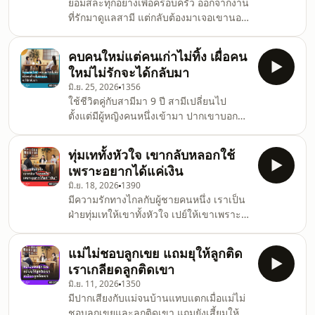
ยอมสละทุกอย่างเพื่อครอบครัว ออกจากงาน
ที่รักมาดูแลสามี แต่กลับต้องมาเจอเขานอก
ใจบ่อยๆ ขนาดเราจับได้คาหนังคาเขา เขา
ก็ยังปกป้องผู้หญิงคนนั้นแล้วหันมาทำร้าย
คบคนใหม่แต่คนเก่าไม่ทิ้ง เผื่อคน
เราแทน #พี่อ้อยพี่ฉอดตัวต่อตัว EP381
ใหม่ไม่รักจะได้กลับมา
มิ.ย. 25, 2026
1356
ใช้ชีวิตคู่กับสามีมา 9 ปี สามีเปลี่ยนไป
ตั้งแต่มีผู้หญิงคนหนึ่งเข้ามา ปากเขาบอก
ไม่มีอะไร แต่ทำอะไรไม่เคยเกรงใจเรา จะ
ไปคบคนใหม่..แต่กับเราเขาก็ไม่ทิ้ง เผื่อคน
ทุ่มเททั้งหัวใจ เขากลับหลอกใช้
ใหม่ไม่รักจริงจะได้กลับมา #พี่อ้อยพี่ฉอดตัว
เพราะอยากได้แค่เงิน
ต่อตัว EP380
มิ.ย. 18, 2026
1390
มีความรักทางไกลกับผู้ชายคนหนึ่ง เราเป็น
ฝ่ายทุ่มเทให้เขาทั้งหัวใจ เปย์ให้เขาเพราะ
ไม่อยากให้ลำบาก แต่กลับถูกเขานอกกาย
นอกใจ จับได้ว่าเขาแอบคบชู้แถมยังหลอก
แม่ไม่ชอบลูกเขย แถมยุให้ลูกติด
ใช้..เพียงแค่อยากได้เงิน #พี่อ้อยพี่ฉอดตัว
เราเกลียดลูกติดเขา
ต่อตัว EP379
มิ.ย. 11, 2026
1350
มีปากเสียงกับแม่จนบ้านแทบแตกเมื่อแม่ไม่
ชอบลูกเขยและลูกติดเขา แถมยังเสี้ยมให้