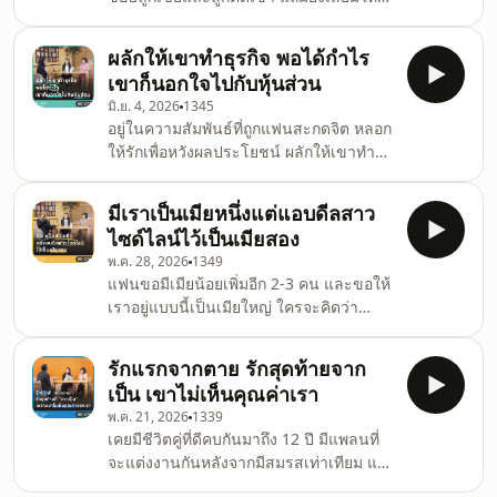
ลูกติดเราเกลียดลูกติดเขา วันนี้เราเลยแยก
ตัวออกมาจากบ้าน แต่ลูกเราดันไม่ยอมออก
ผลักให้เขาทำธุรกิจ พอได้กำไร
มาด้วย #พี่อ้อยพี่ฉอดตัวต่อตัว EP378
เขาก็นอกใจไปกับหุ้นส่วน
มิ.ย. 4, 2026
1345
อยู่ในความสัมพันธ์ที่ถูกแฟนสะกดจิต หลอก
ให้รักเพื่อหวังผลประโยชน์ ผลักให้เขาทำ
ธุรกิจ พอได้กำไรเขาก็นอกใจไปกับหุ้นส่วน
ตอนหลังความจริงปรากฏ... ทั้งหมดนี้คือ
มีเราเป็นเมียหนึ่งแต่แอบดีลสาว
แผนการที่เขาวางไว้ #พี่อ้อยพี่ฉอดตัวต่อตัว
ไซด์ไลน์ไว้เป็นเมียสอง
EP377
พ.ค. 28, 2026
1349
แฟนขอมีเมียน้อยเพิ่มอีก 2-3 คน และขอให้
เราอยู่แบบนี้เป็นเมียใหญ่ ใครจะคิดว่า
คำขอนี้ของเขาจะจริงจังจนเราจับได้ว่าเขา
ไปดีลกับสาวไซด์ไลน์ให้มาเป็นเมียคนที่
รักแรกจากตาย รักสุดท้ายจาก
สองของเขา หลังจากที่เราจดทะเบียนสมรส
เป็น เขาไม่เห็นคุณค่าเรา
กัน #พี่อ้อยพี่ฉอดตัวต่อตัว EP376
พ.ค. 21, 2026
1339
เคยมีชีวิตคู่ที่ดีคบกันมาถึง 12 ปี มีแพลนที่
จะแต่งงานกันหลังจากมีสมรสเท่าเทียม แต่
แฟนต้องจากไปด้วยโรคร้าย เจอความรัก