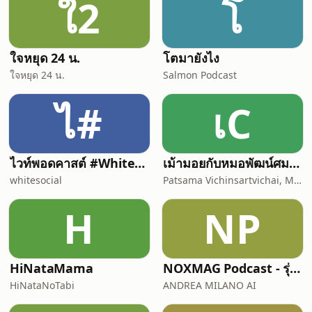
ใ2
โ
ใจหยุด 24 น.
โตมายังไง
ใจหยุด 24 น.
Salmon Podcast
ไ#
เC
ไวท์พอดคาสต์ #WhitePodcast | White Channel | ไวท์แชนแนล
เม้ามอยกับหมอพัฒน์ศมา Chit chat with Dr. Pat
whitesocial
Patsama Vichinsartvichai, MD., MClinEmbryol, EFOG-EBCOG, EFRM-ESHRE/EBCOG.
H
NP
HiNataMama
NOXMAG Podcast - รุ่นภาษาไทย
HiNataNoTabi
ANDREA MILANO AI