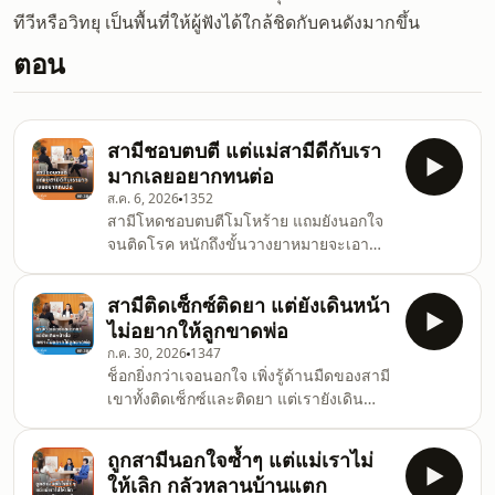
ทีวีหรือวิทยุ เป็นพื้นที่ให้ผู้ฟังได้ใกล้ชิดกับคนดังมากขึ้น
ตอน
สามีชอบตบตี แต่แม่สามีดีกับเรา
มากเลยอยากทนต่อ
ส.ค. 6, 2026
1352
สามีโหดชอบตบตีโมโหร้าย แถมยังนอกใจ
จนติดโรค หนักถึงขั้นวางยาหมายจะเอา
ชีวิต แต่เรายังอยากทนต่อเพราะยึดติดกับ
คำสัญญาของแม่สามี #พี่อ้อยพี่ฉอดตัวต่อ
สามีติดเซ็กซ์ติดยา แต่ยังเดินหน้า
ตัว
ไม่อยากให้ลูกขาดพ่อ
ก.ค. 30, 2026
1347
ช็อกยิ่งกว่าเจอนอกใจ เพิ่งรู้ด้านมืดของสามี
เขาทั้งติดเซ็กซ์และติดยา แต่เรายังเดิน
หน้าต่อ เพราะไม่อยากให้ลูกขาดพ่อ #พี่
อ้อยพี่ฉอดตัวต่อตัว EP385
ถูกสามีนอกใจซ้ำๆ แต่แม่เราไม่
ให้เลิก กลัวหลานบ้านแตก