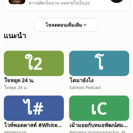
ความคิดเป็นนาม ลมหายใจเป็นรูป
โหลดตอนเพิ่มเติม
แนะนำ
ใ2
โ
ใจหยุด 24 น.
โตมายังไง
ใจหยุด 24 น.
Salmon Podcast
ไ#
เC
ไวท์พอดคาสต์ #WhitePodcast | White Channel | ไวท์แชนแนล
เม้ามอยกับหมอพัฒน์ศมา Chit chat with Dr. Pat
whitesocial
Patsama Vichinsartvichai, MD., MClinEmbryol, EFOG-EBCOG, EFRM-ESHRE/EBCOG.