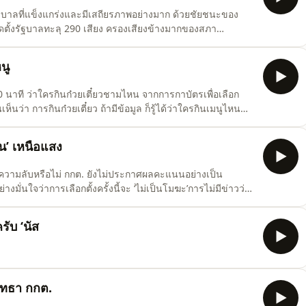
ัฐบาลที่แข็งแกร่งและมีเสถียรภาพอย่างมาก ด้วยชัยชนะของ
ดตั้งรัฐบาลทะลุ 290 เสียง ครองเสียงข้างมากของสภา
ดคุยให้เป็นไปในทิศทางเดียวกัน ด้านองค์กรอิสระ ก็มีความ
ว.’ ที่คณะอนุกรรมการ กกต. ชุดที่ 36 มีมติเสียงข้างมากเห็นว
นู
น 10 นาที ว่าใครกินก๋วยเตี๋ยวชามไหน จากการกาบัตรเพื่อเลือก
็นว่า การกินก๋วยเตี๋ยว ถ้ามีข้อมูล ก็รู้ได้ว่าใครกินเมนูไหน
’ ท่ามกลางคำถามเรื่องความโปร่งใส รู้ผลก่อนรู้คะแนนจริง
 ใครชนะเลือกตั้ง ยังบอกเป็นนัยยะด้วยว่า พ
ิน’ เหนือแสง
ป็นความลับหรือไม่ กกต. ยังไม่ประกาศผลคะแนนอย่างเป็น
งมั่นใจว่าการเลือกตั้งครั้งนี้จะ ‘ไม่เป็นโมฆะ’การไม่มีข่าวว่า
ความคาดหมาย เพราะด้วยคะแนนเสียงตอนนี้ สมการที่ทำให้
้าธรรม และพรรคเพื่อไทยร่วมรัฐบาล สมการนี้ทำให้ไม่ว่า
ับ ‘นัส
ัทธา กกต.