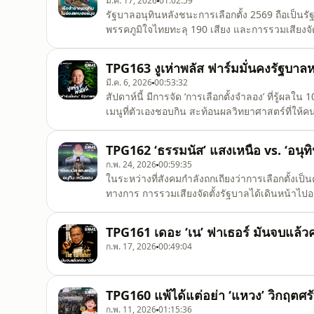
มี.ค. 17, 2026
01:02:59
รัฐบาลอนุทินหลังชนะการเลือกตั้ง 2569 ถือเป็นร
พรรคภูมิใจไทยทะลุ 190 เสียง และการรวมเสียงจั
ล่าง ขณะที่สภาสูงหรือ สว. ก็เชื่อกันว่าสามารถพู
สัมพันธ์ที่ดี เห็นได้จากคดีต่างๆ ตั้งแต่คดี ‘ฮั้ว ส
TPG163 งูเห่าพลัส ฟาร์มมั่นคงรัฐบาลห
มี.ค. 6, 2026
00:53:32
สัปดาห์นี้ มีการจัด ‘การเลือกตั้งจำลอง’ ที่รู้ผลใ
เมนูที่ตัวเองชอบกิน สะท้อนผลวิทยาศาสตร์ที่ให้คนเห
ขณะที่ตัวเลข สส.เขต และบัญชีรายชื่อ ถูก ‘ตัดจบ
จำนวนเก้าอี้ สส. ของแต่ละพรรค นอกจากจะบอกว่า
TPG162 ‘ธรรมนัส’ แสงเหนือ vs. ‘อนุท
ก.พ. 24, 2026
00:59:35
ในระหว่างที่สังคมกำลังถกเถียงว่าการเลือกตั้งเ
ทางการ การรวมเสียงจัดตั้งรัฐบาลได้เดินหน้าไปอย่า
พรรคกล้าธรรมเป็นพรรคร่วมรัฐบาล ถือว่าเหนือ
รัฐบาลพรรคภูมิใจไทยมีเสถียรภาพคือการมีพรรคกล
TPG161 เดอะ ‘เน’ ฟาเธอร์ มันจบแล้วคร
พรรคสี
ก.พ. 17, 2026
00:49:04
TPG160 แพ้ได้แต่อย่า ‘แหวง’ วิกฤตศร
ก.พ. 11, 2026
01:15:36