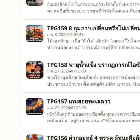
ยิ่งมองลึกลงไปในกระบวนการเลือกตั้ง ยิ่งพบว่ารา
ความเชื่อมั่นของประชาชนที่กำลังสั่นคลอนเสียงสะท
เรื่องการซื้อเสียง การดึงเจ้าหน้าที่เข้าไปเกี่ยวข
ครั้งที่เกิดขึ้น มันกัดกินความศรัทธาที่มีต่อระบบเ
TPG159 8 กุมภาฯ เปลี่ยนหรือไม่เปลี่ย
ก.พ. 3, 2026
01:07:43
โค้งสุดท้าย... เมื่อ “หัวใจ” เดินนำ “เหตุผล”ในโลก
ทำงานน้อยลง แต่ “อารมณ์ความรู้สึก” กลับทำงาน
จะหมด แต่สิ่งที่พาเราเข้าเส้นชัยคือ “ใจ”การเลือกตั้ง
ทุกพรรคต้องเผชิญ เกมเดิมๆ เริ่มใช้ไม่ได้ผล และเ
TPG158 พายุน้ำแข็ง ปรากฏการณ์ไอซ์
ม.ค. 27, 2026
01:06:03
ช่วงโค้งสุดท้ายก่อนเลือกตั้ง ทุกพรรคการเมืองต่าง
ประชาชนเข้าร่วม ตั้งแต่พ่อค้าแม่ค้า เยาวชน นักเร
ภาคเหนือ จังหวัดพะเยา เกิดภาพระหว่างนักการเ
ของ ไอซ์-รักชนก ศรีนอก ที่ได้รับความสนใจอย่าง
TPG157 เกมสอยทะเลดาว
ม.ค. 21, 2026
01:09:03
เข้าโค้งสุดท้ายของการเลือกตั้ง ทุกพรรคการเมืองป
เหมือนเป็น “หมู่บ้านกระสุนตก” ที่โดนถล่มจาก
จะมีคะแนนนำจากการสำรวจในหลายโพล แต่ต้องยอมร
เลือกตั้ง 2566 รอบนี้ พรรคประชาชนปิดจุดอ่อนเรื
TPG156 ผ่ากลยุทธ์ 4 พรรค ผู้ชนะคือผ