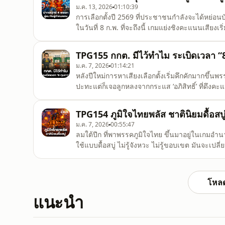
ย้
ม.ค. 13, 2026
01:10:39
การเลือกตั้งปี 2569 ที่ประชาชนกำลังจะได้หย่อนบ
ในวันที่ 8 ก.พ. ที่จะถึงนี้ เกมแย่งชิงคะแนนเสีย
น้ำเงิน ส้ม ฟ้า แดง กำลังต่อสู้แย่งชิงเพื่อจะวิ่
กลยุทธ์ออกมาสู้กันตั้งแต่โค้งแรก และต้องจับตาโค
TPG155 กกต. มีไว้ทำไม ระเบิดเวลา “
ม.ค. 7, 2026
01:14:21
หลังปีใหม่การหาเสียงเลือกตั้งเริ่มคึกคักมากขึ้
ปะทะแต่ก็เจอลูกหลงจากกระแส ‘อภิสิทธิ์’ ที่ดึงคะ
ประชาชน ติดมุมเจอ 2 คำถามเก่า “ม.112 - ทหารมี
คนนอก’ ที่เรียกเสียงฮือฮาได้พอประมาณส่วนพรรคเพ
TPG154 ภูมิใจไทยพลัส ชาตินิยมดื้อสบู
ม.ค. 7, 2026
00:55:47
ลมใต้ปีก ที่พาพรรคภูมิใจไทย ขึ้นมาอยู่ในเกมอำนา
ใช้แบบดื้อสบู่ ไม่รู้จังหวะ ไม่รู้ขอบเขต มันจะเป
กัมพูชา ถูกหยิบมาอธิบายในเชิงอารมณ์มากกว่าคล
ทางการเมืองได้ในศึกการเมืองสามก๊ก ส้ม–แดง–น้ำ
โหลด
แนะนำ