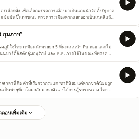
ัตรเลือกตั้ง เพื่อเลือกพรรคการเมืองมาเป็นแกนนำจัดตั้งรัฐบาล
งเริ่มเข้มข้นขึ้นทุกขณะ พรรคการเมืองหากแยกออกเป็นเฉดสีแล้ว
งเข้าเส้นชัยในการเป็นแกนนำจัดตั้งรัฐบาลทุกพรรคล้วนแต่งัด
้งสุดท้ายว่าจะมีหมัดเด็ด-หมัดน็อก อะไ
8 กุมภาฯ”
นพรรคภูมิใจไทย เหมือนนักมวยยก 5 ที่คะแนนนำ ถีบ-ถอย และไม่
แนนปาร์ตี้ลิสต์กลุ่มอนุรักษ์ และ ส.ส. ภาคใต้ในขณะที่พรรค
ไว้ทำไม” จนต้องพลิกสร้างเกมใหม่กับการเปิดตัว ‘รัฐมนตรี
ื่อไทยนั้นเหมือนยังจัดกระบวนทัพไม่เข้าที่ ไม่ทรงพ
่
จเวลานี้คือ คำที่เรียกว่ากระแส ‘ชาตินิยม’แต่หากชาตินิยมถูก
ลี่ยนเป็นพายุที่ถาโถมกลับมาหาตัวเองได้การสู้รบระหว่าง ไทย-
ี่คลายปัญหา และความขัดแย้งอาจยิ่งกลายเป็นเครื่องมือ
เงิน ส้มครองพื้นที่ความคาดหวังของคนรุ่นใหม่ แดงต้
ตอนเพิ่มเติม