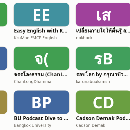
EE
เส
Easy English with KruMae FMCP English
เปลี่ยนกายใจให้ตื่นรู้ สไตล์ "พื้นที่ข
KruMae FMCP English
nokhook
จ(
รB
จรรโลงธรรม (ChanLongDhamma)
รอบโลก by กรุณาบัวคำศรี
ChanLongDhamma
karunabuakamsri
BP
CD
BU Podcast Dive to Lock in
Cadson Demak Podcast
Bangkok University
Cadson Demak