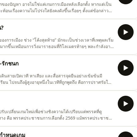
กของปัญหา อาจไม่ใช่แค่เกมการเมืองหลังเลือกตั้ง หากแต่เป็น
้อนเรื่องความไม่โปร่งใสยังคงดังขึ้นเรื่อยๆ ตั้งแต่ข้อกล่าวหา
้อง ไปจนถึงบัตรเขย่งจำนวนมาก ภาพเหล่านี้ไม่ใช่เรื่องใหม่ แต่ทุก
ลือกตั้งลงทีละน้อยกรณีชลบุรี
น?
ของการเมือง ช่วง “โค้งสุดท้าย” มักจะเป็นช่วงเวลาที่เหตุผลเริ่ม
มากขึ้นเหมือนการวิ่งมาราธอนที่กิโลเมตรท้ายๆ พละกำลังอาจ
ครั้งนี้ก็เช่นกัน เมื่อเข้าสู่ช่วงท้าย เราเริ่มเห็น “สัญญาณ” ที่
กมใหม่ๆ กำลังถูกขุดขึ้นมาสู
-รักชนก
เดินสายเปิดเวที หาเสียง และสื่อสารจุดยืนอย่างเข้มข้นมี
ียน ไปจนถึงผู้สูงอายุหนึ่งในเวทีที่ถูกพูดถึง คือการปราศรัยใน
มืองกับประชาชนที่ถูกส่งต่อในโซเชียลมีเดียโดยเฉพาะบทบาท
ยิ่งเหตุการณ์เล็กๆ เช่น การมอบสายสิญจน์-ข้าวโพดจ
รับเปลี่ยนเกมใหม่เพื่อช่วงชิงความได้เปรียบแต่พรรคที่ดู
ทุกทาง คือ พรรคประชาชนการเลือกตั้ง 2569 แม้พรรคประชาชน
ับว่ากระแสเชิง “อารมณ์” ยังไม่แรงนักเมื่อเทียบกับการ
่องไม่มีประสบการณ์ด้วยการเปิดตัวทีมมืออาชีพ (Professional)
ู้กำหนดเกม