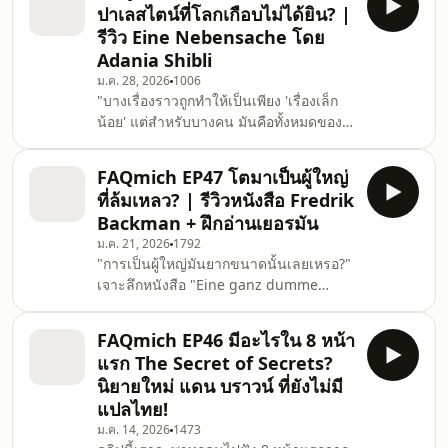
ปาเลสไตน์ที่โลกเกือบไม่ได้ยิน? |
กฎหมายอาญาชาวเยอรมัน ถ่ายทอดเรื่อง
รีวิว Eine Nebensache โดย
ราวของชายชราที่ยิงนักธุรกิจชื่อดังโดยไม่
Adania Shibli
หลบหนี ไม่ปฏิเสธ ไม่อธิบาย และไม่ขอ
ม.ค. 28, 2026
1006
ความเมตตาใด ๆ คลิปนี้จะพาคุณไปสำรวจ
"บางเรื่องราวถูกทำให้เป็นเพียง 'เรื่องเล็ก
⚖️ คดีอาญาที่ไม่ใช่แค่เรื่อง “ผิดหรือถูก” 🧠
น้อย' แต่สำหรับบางคน มันคือทั้งหมดของ
ความยุติธรรมที่อา
ชีวิต" ในคลิปนี้ เราจะมาพูดถึงหนังสือ
"Eine Nebensache" (Minor Detail) ผล
FAQmich EP47 โตมาเป็นผู้ใหญ่
งานของ Adania Shibli นักเขียนหญิงชาว
ที่ล้มเหลว? | รีวิวหนังสือ Fredrik
ปาเลสไตน์ผู้ใช้ภาษาพรรณนาความเงียบ
Backman + ฝึกอ่านเยอรมัน
และความรุนแรงได้อย่างเยือกเย็น 00:36
ม.ค. 21, 2026
1792
แนะนำ Adania Shibli: นักเขียนหญิง
"การเป็นผู้ใหญ่มันยากขนาดนั้นเลยเหรอ?"
ปาเลสไตน์ 07:49 หนังสือแนะนำเพิ่มเติม
เจาะลึกหนังสือ "Eine ganz dumme
Orientalism - Edward Said 09:47 ควาน
Idee" (หรือชื่อภาษาอังกฤษ Anxious
หาประโยคที่ชอบ 13:18 ฝึกอ
People) ผลงานของ Fredrik Backman ที่
FAQmich EP46 มีอะไรใน 8 หน้า
ตีแผ่ความจริงของการเป็นมนุษย์ในโลก
แรก The Secret of Secrets?
ปัจจุบันได้เจ็บแสบและอบอุ่นที่สุดเล่มหนึ่ง
นิยายใหม่ แดน บราวน์ ที่ยังไม่มี
01:03 รีวิวเนื้อหา: เราทุกคนคือไอ้เง่า
แปลไทย!
(Idioten) ในสายตาคนอื่นจริงไหม? 17:21
ม.ค. 14, 2026
1473
ประโยคที่ชอบในหนังสือเล่มนี้ 23:59 เล่มนี้