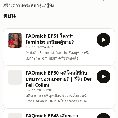
สร้างความตระหนักรู้แก่ผู้ฟัง
ตอน
FAQmich EP51 ใครว่า
feminist เกลียดผู้ชาย?
มี.ค. 11, 2026
3467
"หนังสือ Feminist ก็แค่บ่นเรื่องผู้ชายหรือ
เปล่า?" #Feminism #รีวิวหนังสือ
#booktok ถ้าเคยตั้งคำถามนี้ อยากชวนให้
ลองทำความรู้จักกับ 13 เล่มนี้ค่ะ สำรวจ
FAQmich EP50 คดีโคลลินีกับ
หนังสือ 13 เล่ม จาก 5 ทวีป ตั้งแต่
บทบาทของกฎหมาย? | รีวิว Der
วรรณกรรมคลาสสิกที่ถูกแบนในโรงเรียน
Fall Collini
บางเล่มถูก แบนในโรงเรียน บางเล่มจุด
ก.พ. 11, 2026
1282
ชนวน การเคลื่อนไหวทางสังคมระดับ
คดีฆาตกรรมที่ดูเหมือนชัดเจนตั้งแต่หน้า
ประเทศ บางเล่มเปลี่ยนวิธีที่คนทั้งโลกมอง
แรก แต่ยิ่งอ่าน ยิ่งเปิดโปง “ช่องว่างของ
ชีวิตของผู้หญิง เพื่อพิสูจน์ว่าหัวใจของ
กฎหมาย” และบาดแผลทางประวัติศาสตร์ที่
Feminism ไม่ใช่การทำลา
ยังไม่เคยสมาน Der Fall Collini ผลงาน
FAQmich EP48 เสียงจาก
ของ Ferdinand von Schirach นัก