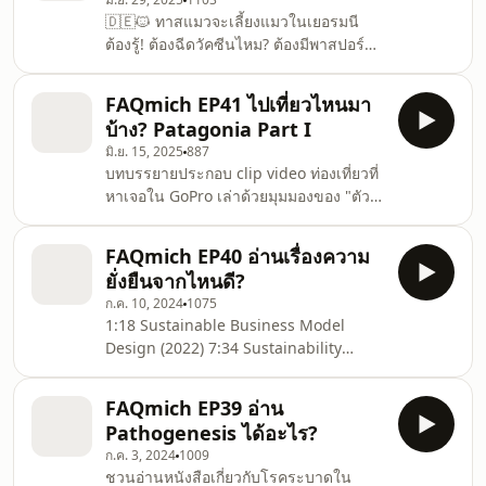
อดทนรอฟังเรื่องเล่าจนจบก่อนแกะของ
🇩🇪🐱 ทาสแมวจะเลี้ยงแมวในเยอรมนี
ขวัญ? มาจำลองเหตุการณ์ด้วยการอ่าน
ต้องรู้! ต้องฉีดวัคซีนไหม? ต้องมีพาสปอร์ต
เรื่องสั้นภาษาเยอรมันไปพร้อม ๆ กับ
สัตว์เลี้ยงหรือเปล่า? แล้วแมวจรจัดใน
subtitle ในเรื่อง Ein Wolf โดย Hermann
เยอรมนีมีจริงหรือ? มาฟังประสบการณ์จาก
Hesse #hermannhesse #german
FAQmich EP41 ไปเที่ยวไหนมา
มือใหม่เลี้ยงแมวในเยอรมนี ที่ยังต้องการ
#คริสต์มาส
บ้าง? Patagonia Part I
การเรียนรู้💉📘🐾 #ทาสแมว #พาสปอร์ต
มิ.ย. 15, 2025
887
สัตว์เลี้ยง #แมวจร Podbean:
บทบรรยายประกอบ clip video ท่องเที่ยวที่
https://www.podbean.com/pu/pbblog-
หาเจอใน GoPro เล่าด้วยมุมมองของ "ตัว
wkvik-54d884 Apple podcast:
หาร" มืออาชีพ ***ไม่ใช่คลิปนำเที่ยวนะ
https://podcasts.apple.com/ca/podcast/sos-
คะ*** #patagonia #เที่ยวเอง
sustainability-101/id1476186424
FAQmich EP40 อ่านเรื่องความ
#อเมริกาใต้ FAQmich คือโครงการสำหรับ
Faceb
ยั่งยืนจากไหนดี?
ปี 2022 ฉลองการย้ายกลับมาเยอรมนี เพื่อ
ก.ค. 10, 2024
1075
ศึกษาต่อระดับปริญญาเอก หากท่านใดมี
1:18 Sustainable Business Model
คำถามอะไรที่สงสัย อยากถาม อยากรู้ ก็ให้
Design (2022) 7:34 Sustainability
ส่งข้อความเข้ามาตามช่องทางด้านล่างได้
Management: Global perspectives on
เลยค่ะ ไม่ใช่ช่องที่มีสาระอัดแน่นอะไร ออก
concepts, instruments, and
จะเป็นการบ่นพูดคุย เม้ามอยส์
FAQmich EP39 อ่าน
stakeholders (2022) 11:37 Corporate
Pathogenesis ได้อะไร?
Sustainability: Managing responsible
ก.ค. 3, 2024
1009
business in a globalised world (2023)
ชวนอ่านหนังสือเกี่ยวกับโรคระบาดใน
#รีวิวหนังสือ #sustainability #ESG