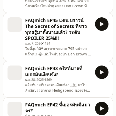
คลิปนี้เราจะพาทุกคนไปฟัง 8 หน้าแรกจาก
เหมาะกับใครบ้าง? 25:04 ฝึกอ่านภาษา
นิยายเรื่องใหม่ล่าสุดของ Dan Brown ที่ชื่อ
เยอรมัน พร้อม subti
ว่า 'The Secret of Secrets' ฉบับภาษา
เยอรมัน ซึ่งตอนนี้ยังไม่มีฉบับแปลภาษา
FAQmich EP45 แดน บราวน์
ไทย ♥️ อ่านให้ฟังทั้งสำเนียงคนไทยและ
The Secret of Secrets ที่ชาว
เจ้าของภาษาเยอรมัน ♥️ พร้อมซับไตเติ้ล
พุทธรู้มาตั้งนานแล้ว? ระดับ
เยอรมันในจอ เพื่อฝึกการออกเสียง ♥️ สรุป
SPOILER 25%!!!
คำศัพท์ที่น่าสนใจและค่อนข้างยาก ในคอม
ม.ค. 7, 2026
1124
เม้นต์ ♥️ เนื้อหาแปลไทยแบบละเอียด ใน
ในที่สุดก็พิชิตภูเขากระดาษ 795 หน้าจบ
คอมเมนต์ค่ะ ♥️ แถมความน่ารักของน้อง
แล้วค่ะ! 😂 เล่มใหม่ของป๋า Dan Brown ที่
แมว ที่ตั้งใจฟัง? ตล
หลายคนรอคอย ส่วนตัวชอบเล่มนี้มาก
เพราะ Setting คือ "ปราก (Prague)" เมือง
FAQmich EP43 คริสต์มาสที่
ลูกรักที่ไปกี่ทีก็ไม่เบื่อ เล่มนี้ทำการบ้านมาดี
เยอรมันเงียบจัง?
มาก อ่านแล้วเหมือนได้บินไปเที่ยวเอง แต่
ธ.ค. 28, 2025
1569
ในส่วนของเนื้อหานั้น... มีความล้ำเรื่อง
คริสต์มาสที่เยอรมันเงียบจัง? 🇩🇪 พาไป
"จิตวิญญาณ" ที่แอบซับซ้อน (ต้องทำการ
สัมผัสบรรยากาศ Heiligabend ของจริง
บ้านเพิ่มเยอะมาก อ่านเข้าใจยาก 555)
กับธรรมเนียมประจำตระกูลที่สืบทอด
คลิปนี้เลยจะมารีวิวแบบหมดเปลือก ทั้ง
มากว่า 40 ปี นั่นคือการอ่านหนังสือเก่าแก่
ความประทับใจ
FAQmich EP42 ที่เยอรมันมีแมว
'Das große Weihnachtsbuch' (1979)
จร?
ท่ามกลางแสงเทียน... ทำไมเด็กๆ ถึงต้อง
มิ.ย. 29, 2025
1103