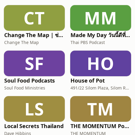
CT
MM
Change The Map | ช่วงอธิษฐาน | ภาษาไทย
Made My Day วันนี้ดีที่สุด
Change The Map
Thai PBS Podcast
SF
HO
Soul Food Podcasts
House of Pot
Soul Food Ministries
491/22 Silom Plaza, Silom Rd, Silom, Bang Rak, Bangkok, Thailand, 10500
LS
TM
Local Secrets Thailand
THE MOMENTUM Podcast
Dave Hibbins
THE MOMENTUM