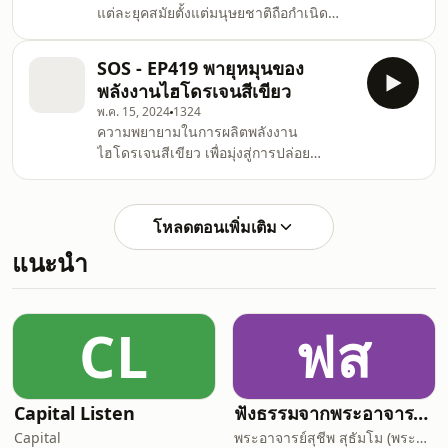
แต่ละยุคสมัยตั้งแต่มนุษยชาติถือกำเนิด
FAQmich คือโครงการสำหรับปี 2022
และบทบาทของโรคระบาดในสงคราม
ฉลองการย้ายกลับมาเยอรมนี เพื่อศึกษาต่อ
3:41 เนื้อหาของ Pathogenesis 13:26
ระดับปริญญาเอก หากท่านใดมีคำถามอะไร
SOS - EP419 พายุหมุนของ
หนังสือเหมาะและไม่เหมาะกับใคร 14:47
ที่สงสัย อยา
พลังงานไฮโดรเจนสีเขียว
EVE วิวัฒนาการของร่างกายสัตว์เพศหญิง
พ.ค. 15, 2024
1324
#รีวิวหนังสือ #โรคระบาด
ความพยายามในการผลิตพลังงาน
#pathogenesis FAQmich คือโครงการ
ไฮโดรเจนสีเขียว เพื่อมุ่งสู่การปล่อย
สำหรับปี 2022 ฉลองการย้ายกลับมา
คาร์บอนสุทธิเป็นศูนย์ของประเทศแคนาดา
เยอรมนี เพื่อศึกษาต่อระดับปริญญาเอก หาก
และเยอรมนี Corporate Knights -
ท่านใดมีคำถามอะไรที่สงสัย อยากถาม
Spring 2024 The gale forces of green
อยากรู้ ก็ให้ส่งข้อคว
โหลดตอนเพิ่มเติม
hydrogen #greenhydrogen #netzero
แนะนำ
#โลกร้อน YouTube
https://youtu.be/bdvt3qD7LKY
CL
ฟส
Capital Listen
ฟังธรรมจากพระอาจารย์สุชีพ สุธมฺโม (พระกิตติ
Capital
พระอาจารย์สุชีพ สุธัมโม (พระกิตติวิมลเมธี)