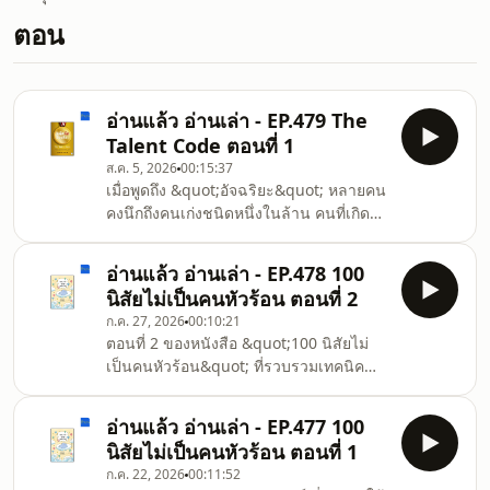
ตอน
อ่านแล้ว อ่านเล่า - EP.479 The
Talent Code ตอนที่ 1
ส.ค. 5, 2026
00:15:37
เมื่อพูดถึง &quot;อัจฉริยะ&quot; หลายคน
คงนึกถึงคนเก่งชนิดหนึ่งในล้าน คนที่เกิดมา
พร้อมกับพรสวรรค์ คนที่ไม่มีทางสร้างขึ้น
มาได้... ถ้าคุณเป็นคนหนึ่งที่เชื่อเช่นนั้น...
อ่านแล้ว อ่านเล่า - EP.478 100
คุณกำลังคิดผิดถนัด!&quot;แดเนียล
นิสัยไม่เป็นคนหัวร้อน ตอนที่ 2
คอยล์&quot; นักเขียนชื่อดัง ได้ออกเดิน
ก.ค. 27, 2026
00:10:21
ทางสำรวจความลับเบื้องหลังอัจฉริยะใน
ตอนที่ 2 ของหนังสือ &quot;100 นิสัยไม่
หลากหลายวงการ ตั้งแต่ดนตรี ศิลปะ กีฬา
เป็นคนหัวร้อน&quot; ที่รวบรวมเทคนิค
วิทยาศาสตร์ ไปจนถึงธุรกิจ และพบว่ามัน
ง่ายๆที่จะช่วยให้คุณกลายเป็นอารมณ์ดี ไม่
ไม่ใช่เรื่องของพรสวรรค์หรือพันธุกรรม แต่
หัวร้อนง่ายๆ ในทุกๆวัน
เป็นผลลัพธ์จาก
อ่านแล้ว อ่านเล่า - EP.477 100
นิสัยไม่เป็นคนหัวร้อน ตอนที่ 1
ก.ค. 22, 2026
00:11:52