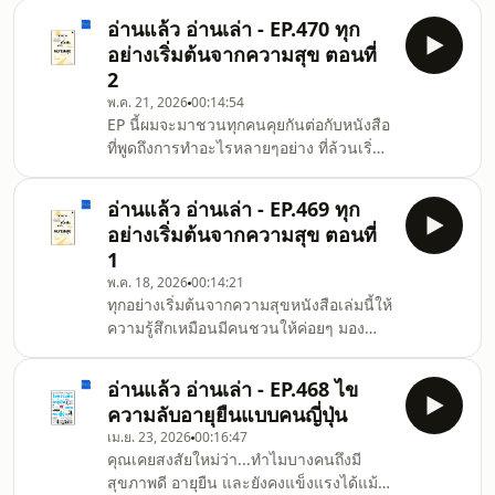
คือศิลปินผู้ลงมือออกแบบ มันเริ่มต้นที่วิชา
อ่านแล้ว อ่านเล่า - EP.470 ทุก
ความสุข... และอาจจบลงที่การเข้าใจความ
อย่างเริ่มต้นจากความสุข ตอนที่
ตาย Annabel - Your Wealth Architect
2
จะทำให้คุณเห็นว่า &quot;เงิน&quot; คือ
พ.ค. 21, 2026
00:14:54
เชื้อเพลิง ไม่ใช่เจ้านาย เลิกวิ่งไล่ล่าตัวเลข
EP นี้ผมจะมาชวนทุกคนคุยกันต่อกับหนังสือ
ที่ไม่มีวันพอ แล้วหันมาสร้าง &quot;ความ
ที่พูดถึงการทำอะไรหลายๆอย่าง ที่ล้วนเริ่ม
พอ&quot; ที่ควบคุมได้ หนังสือเล่มนี้จะช่ว
ต้นจากจุดเดียวกัน นั่นคือ &quot;ความ
สุข&quot;- ลองอยู่กับตัวเองบ้าง- การมอง
อ่านแล้ว อ่านเล่า - EP.469 ทุก
หาความสุขเล็กๆในชีวิต- หาสิ่งที่ให้ความ
อย่างเริ่มต้นจากความสุข ตอนที่
สุขได้ต่อเนื่อง- ทำอย่างไรให้มีความสุข
1
ภายในสถานการณ์ที่แย่
พ.ค. 18, 2026
00:14:21
ทุกอย่างเริ่มต้นจากความสุขหนังสือเล่มนี้ให้
ความรู้สึกเหมือนมีคนชวนให้ค่อยๆ มอง
ชีวิตในแง่มุมที่ไม่ต้องเร่งรีบ และทำให้รู้สึก
ขอบคุณกับความปกติธรรมดาที่เรามีอยู่เรา
อ่านแล้ว อ่านเล่า - EP.468 ไข
ไม่ต้องรอให้ชีวิตดีพร้อมถึงจะมีความสุข
ความลับอายุยืนแบบคนญี่ปุ่น
ก็ได้เพราะบางที... ความสุขก็เริ่มต้นง่าย
เม.ย. 23, 2026
00:16:47
กว่าที่คิด และที่สำคัญมันคือความดีใจ... ที่
คุณเคยสงสัยใหม่ว่า...ทำไมบางคนถึงมี
สิ่งไม่ดียังไม่เกิดขึ้น ก็แค่นั้นเอง
สุขภาพดี อายุยืน และยังคงแข็งแรงได้แม้