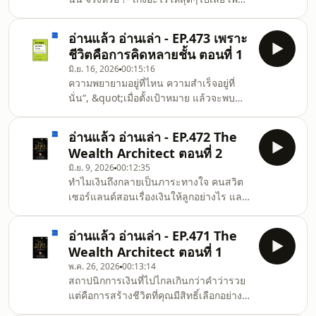
มาอย่างยาวนาน เขาค้นพบเคล็ดการกินที่
เรื่องเดียว ดีจริงไหม ?- ทำในสิ่งที่รัก ดีจริง
ง่าย อร่อย และไม่กดดันตัวเอง อีกทั้งเมื่อ
หรือ ?- เราควรทำงานให้มีประสิทธิภาพ
ทำได้อย่างต่อเนื่อง พลัง คว
อ่านแล้ว อ่านเล่า - EP.473 เพราะ
ไหม ?มาชวนกันคิด หลายชั้นไปพร้อมๆกัน
ชีวิตคือการคิดหลายชั้น ตอนที่ 1
ใน EP นี้ครับ
มิ.ย. 16, 2026
00:15:16
ความพยายามอยู่ที่ไหน ความสำเร็จอยู่ที่
นั่น“, &quot;เมื่อตั้งเป้าหมาย แล้วจะพบ
ความสำเร็จ“, &quot;เรียนให้เก่ง ทำงาน
ให้มั่นคง แล้วจะสบาย&quot; เราได้ยินคำ
อ่านแล้ว อ่านเล่า - EP.472 The
แนะนำเหล่านี้กันบ่อย ๆ แต่หลายครั้งก็นำ
Wealth Architect ตอนที่ 2
ไปปรับใช้ไม่ถูกวิธี หรือตีความผิด ๆ จึงไม่
มิ.ย. 9, 2026
00:12:35
เกิดประโยชน์ใด ๆ แถมยังอาจต่อต้านการ
ทำไมเงินถึงกลายเป็นภาระทางใจ คนสวิต
รับฟังคำแนะนำดี ๆ จากคนอื่น หรือแอนตี้
เซอร์แลนด์สอนเรื่องเงินให้ลูกอย่างไร และ
หนังสือแนวพัฒนาตนเองที่มักเอ่ยถึงเรื่อง
อะไรคือสูตรทางความสุข 5 ข้อที่เงินซื้อไม่
เหล่านี้เป็นประจำ แต่ศาสตราจารย์
ได้ มาร่วมกันหาคำตอบไปพร้อมๆกันครับ
ดร.นภดล ร่มโพธิ์ จะ
อ่านแล้ว อ่านเล่า - EP.471 The
กับหนังสือ The Wealth Architect
Wealth Architect ตอนที่ 1
พ.ค. 26, 2026
00:13:14
สถาปนิกการเงินที่ไปไกลเกินกว่าคำว่ารวย
แต่คือการสร้างชีวิตที่คุณมีสิทธิ์เลือกอย่าง
แท้จริง เพราะความมั่งคั่งคือศิลปะ และคุณ