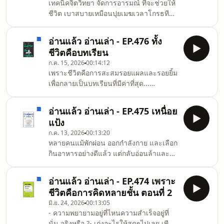
เทคนิคจิตวิทยา จัดการอารมณ์ ที่จะช่วยให้
ชีวิต เบาสบายเหมือนปุยเมฆเวลาโกรธทีไร
ชอบหัวร้อนจนเผลอทำนิสัยไม่น่ารัก พอเย็น
ลงก็คิดได้ และมานั่งเสียใจภายหลัง ...ไม่
อ่านแล้ว อ่านเล่า - EP.476 ทั้ง
ชอบตัวเองที่เป็นแบบนี้เลย... หยุดบั่นทอน
ชีวิตคือบทเรียน
กายใจของทั้งตัวเองและคนอื่น แล้วหันมา
ก.ค. 15, 2026
00:14:12
ใช้เทคนิคง่าย ๆ ที่มีให้เลือกกว่า 100 ข้อแค่
เพราะชีวิตคือการสะสมรอยแผลและรอยยิ้ม
ทำตามนี้เราจะหายเป็นคนหัวร้อน และ
เพื่อกลายเป็นบทเรียนที่มีค่าที่สุด...
กลายเป็นคนอารมณ์ดีได้ในทุก ๆ วัน
&quot;ทั้งชีวิตคือบทเรียน&quot; ผลงาน
&quot;อัตชีวประวัติ&quot; ลำดับสำคัญ
อ่านแล้ว อ่านเล่า - EP.475 เหนื่อย
จาก &quot;นิ้วกลม&quot; จะพาคุณดำดิ่ง
แป้ง
ลงไปสำรวจเส้นทางชีวิตตั้งแต่วัยเด็กจนถึง
ก.ค. 13, 2026
00:13:20
ก้าวย่างของวัยกลางคน หนังสือเล่มนี้ไม่ได้
หลายคนแม้พักผ่อน ออกกำลังกาย และเลือก
ทำหน้าที่เพียงแค่บันทึกความทรงจำ แต่คือ
กินอาหารอย่างดีแล้ว แต่กลับอ่อนล้าและ
การกะเทาะเปลือกของ &quot;การ
ง่วงทุกบ่ายโดยไม่รู้สาเหตุซาโตรุ ยามาดะ
เติบโต&quot; ผ่านช่วงเวลาที่เต็มไปด้วย
แพทย์ผู้เชี่ยวชาญด้านโรคเบาหวาน พบว่า
&quot;ความสำเร็จและความล้มเ
อ่านแล้ว อ่านเล่า - EP.474 เพราะ
อาการนี้เกิดกับคนที่ดูแข็งแรงจำนวนมาก
ชีวิตคือการคิดหลายชั้น ตอนที่ 2
เขาเรียกว่า “อ่อนล้าจากคาร์โบไฮเดรต”
มิ.ย. 24, 2026
00:13:05
ซึ่งเป็นโดมิโนสุขภาพตัวแรกที่ค่อยๆ
- ความพยายามอยู่ที่ไหนความสำเร็จอยู่ที่
บั่นทอนร่างกายของเรา และจากการศึกษา
นั่น จริงหรือ ?- เก่งอะไรให้สุดๆไปเลย เพียง