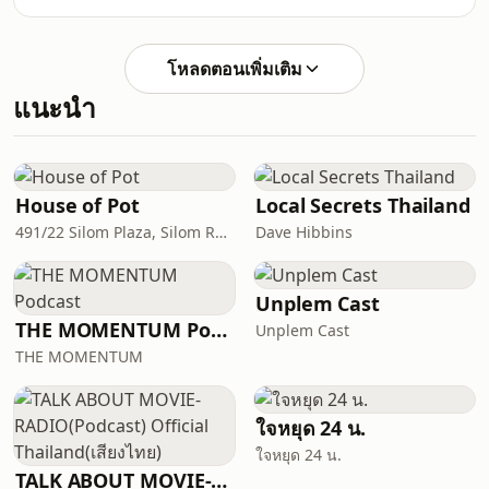
ในวัยชรา ถ้ายังไม่แน่ใจในคำตอบ หนังสือ
เล่มนี้จะพาคุณไปพบกับ&quot;ความ
ลับ&quot;ที่แท้จริง ซึ่งไม่ได้อยู่ในอาหาร
โหลดตอนเพิ่มเติม
เสริมราคาแพงโปรแกรมสุขภาพสุดล้ำ หรือ
แนะนำ
วิธีลัดใด ๆ แต่มันซ่อนซ่อนอยู่ใน
&quot;นิสัยเล็ก ๆ น้อยๆ&quot; ที่เราเริ่ม
ทำได้ทันทีเนื้อหาในเล่มไม่ได้เกิดจากแรง
บันดาลใจชั่ววูบ หรือ มุมมองส่วนตัวของผู้
เขียน แต่เป็นผลลัพธ์จากหนึ่ง
House of Pot
Local Secrets Thailand
491/22 Silom Plaza, Silom Rd, Silom, Bang Rak, Bangkok, Thailand, 10500
Dave Hibbins
Unplem Cast
THE MOMENTUM Podcast
Unplem Cast
THE MOMENTUM
ใจหยุด 24 น.
ใจหยุด 24 น.
TALK ABOUT MOVIE-RADIO(Podcast) Official Thailand(เสียงไทย)