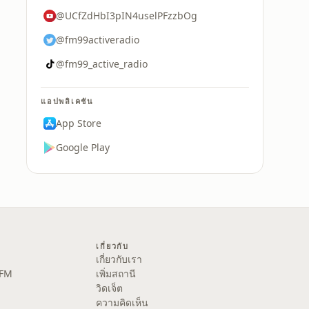
@UCfZdHbI3pIN4uselPFzzbOg
@fm99activeradio
@fm99_active_radio
แอปพลิเคชัน
App Store
Google Play
เกี่ยวกับ
เกี่ยวกับเรา
 FM
เพิ่มสถานี
วิดเจ็ต
ความคิดเห็น