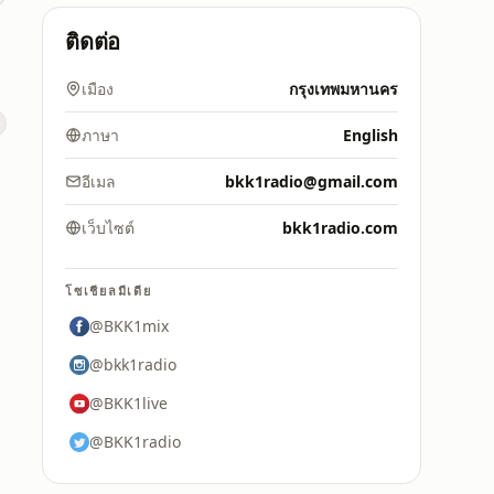
ติดต่อ
เมือง
กรุงเทพมหานคร
ภาษา
English
อีเมล
bkk1radio@gmail.com
เว็บไซต์
bkk1radio.com
โซเชียลมีเดีย
@BKK1mix
@bkk1radio
@BKK1live
@BKK1radio