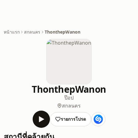
หน้าแรก
สกลนคร
ThonthepWanon
ThonthepWanon
ป๊อป
สกลนคร
รายการโปรด
สถานีที่คล้ายกัน