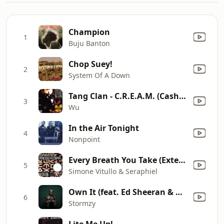
Champion
1
Buju Banton
Chop Suey!
2
System Of A Down
Tang Clan - C.R.E.A.M. (Cash Rules Everything Around Me) [A Cappella]
3
Wu
In the Air Tonight
4
Nonpoint
Every Breath You Take (Extended Mix)
5
Simone Vitullo & Seraphiel
Own It (feat. Ed Sheeran & Burna Boy)
6
Stormzy
Lite Me Up!