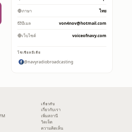
ภาษา
ไทย
อีเมล
von4nov@hotmail.com
เว็บไซต์
voiceofnavy.com
โซเชียลมีเดีย
@navyradiobroadcasting
เกี่ยวกับ
เกี่ยวกับเรา
 FM
เพิ่มสถานี
วิดเจ็ต
ความคิดเห็น