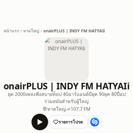
หน้าแรก
หาดใหญ่
onairPLUS | INDY FM HATYAIi
onairPLUS | INDY FM HATYAIi
ยุค 2000
เพลงฟังสบาย
ท็อป 40
อาร์แอนด์บี
ยุค 90
ยุค 80
ป๊อป
ร่วมสมัยสำหรับผู้ใหญ่
หาดใหญ่
107.7 FM
รายการโปรด