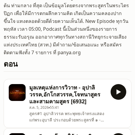
ต้น ท่ามกลาง ที่สุด เป็นข้อมูลโดยตรงจากพระสูตรในพระไตร
ปิฏก เพื่อให้มีการตกผลึกความคิด เกิดเป็นความคลองปาก
ขึ้นใจ แทงตลอดด้วยดีด้วยความเห็นได้. New Episode ทุกวัน
พฤหัส เวลา 05:00, Podcast นี้เป็นส่วนหนึ่งของรายการ
ธรรมะรับอรุณ ออกอากาศทุกวันทางสถานีวิทยุกระจายเสียง
แห่งประเทศไทย (สวท.) มีคำถาม/ข้อเสนอแนะ หรือสมัคร
ติดตามฟังทั้ง 7 รายการ ที่ panya.org
ตอน
มูลเหตุแห่งการวิวาท - อุปาลิ
วรรค,อักโกสวรรค,โจทนาสูตร
และสามคามสูตร [6932]
ส.ค. 5, 2026
55:41
สูตร#1 อุปาลิวรรค พระพุทธเจ้าทรงแสดง
แก่พระอุบาลี ประกอบด้วยพระสูตรที่ ๑ -
&nbsp;๑๐ ซึ่งพระอุบาลีได้ทูลถาม และ
ทรงตรัสตอบดังนี้ คือ ประโยชน์แห่งการ