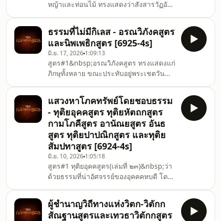
หญ้าและท่อนไม้ ทรงแสดงว่าสังสารวัฏอัน
ปาจีนวังสทายวัน ซึ่งอยู่กันด้วยความ
มีเบื้องต้นและเบื้องปลายรู้ไม่ได้ ทรงเปรียบ
สามัคคี ได้ทรงสนทนาและตรัสถามถึง
เทียบว่า แม้จะเอาหญ้าท่อนไม้ กิ่งไม้ และ
ญาณทัสสนะของพระเถร
ธรรมที่ไม่มีกิเลส - อรณวิภังคสูตร
ใบไม้ในชมพูทวีปมารวมกันแล้วทำเป็นมัด
และนิพเพธิกสูตร [6925-4s]
โดยสมมติแต่ละมัดว่าเป็นมารดาบิดา จน
มิ.ย. 17, 2026
1:09:13
กระทั่งใบไม้เหล่านั้นหมดไป ก็ไม่สามารถ
สูตร#1&nbsp;อรณวิภังคสูตร ทรงแสดงแก่
นับมารดาบิดาเหล่านั้นได้ครบสูตร#2 ปฐวี
ภิกษุทั้งหลาย ขณะประทับอยู่พระเชตวัน
สูตร&nbsp;ว่าด้วยแผ่นดิน ทรงแสดงว่า
กรุงสาวัตถี โดยมีพระประสงค์ให้ภิกษุเหล่า
สังสารวัฏอันมีเบื้องต้นและเบื้องปลายรู้ไม่
นั้นปฏิบัติตามธรรมที่ไม่มีกิเลส เว้นธรรมที่
ได้ ทรงเปรียบเทียบ
แสวงหาโภคทรัพย์โดยชอบธรรม
มีกิเลสสูตร#2&nbsp;นิพเพธิกสูตร ว่าด้วย
- ทุติยอุคคสูตร ทุติยหัตถกสูตร
ธรรมบรรยายที่เป็นเหตุชำแรกกิเลส ทรง
กามโภคีสูตร อานัณยสูตร อันธ
สอนให้ภิกษุทั้งหลายทราบสภาวธรรมต่าง ๆ
สูตร ทุติยปาปณิกสูตร และทุติย
รวม 6 ประการดังนี้ (1) กาม เหตุเกิดแห่ง
สัมปทาสูตร [6924-4s]
กาม ความต่างกันแห่งกาม ความดับแห่ง
กาม ข้อปฏิบัติให้ถึงความดับแห่งกาม (2)
มิ.ย. 10, 2026
1:05:18
สูตร#1 ทุติยอุคคสูตร(เล่มที่ ๒๓)&nbsp;ว่า
เวทนา... (3) สัญญา..
ด้วยธรรมที่น่าอัศจรรย์ของอุคคคหบดี โดย
ทรงพยากรณ์ว่าอุคคคหบดีเป็นผู้มีความ
อัศจรรย์และน่าเลื่อมใสในธรรม 8 ประการ
ผู้ชำนาญวิถีทางแห่งวิตก-วิตักก
สูตร#2 ทุติยหัตถกสูตร(เล่มที่
สัณฐานสูตรและเทวธาวิตักกสูตร
๒๓)&nbsp;ว่าด้วยการสร้างความสามัคคี