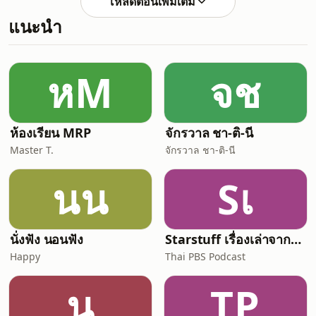
โหลดตอนเพิ่มเติม
กมาณพกำลังไหว้ทิศอยู่แต่เช้าตรู่ มีผมและ
แนะนำ
ผ้าเปียกปอน จึงตรัสถามเพื่อชวนสนทนาว่า
กำลังทำอะไร เขากราบทูลว่า กำลังไหว้ทิศ
ตามคำสั่งของบิดาก่อนบิดาจะตาย จึงตรัส
ว่า ในอริยวินัยเขาไม่ได้ไหว้ทิศกันแบบนี้
หM
จช
เขาทูลถามว่า ในอริยวินัย เขาไหว
ห้องเรียน MRP
จักรวาล ชา-ติ-นี
Master T.
จักรวาล ชา-ติ-นี
นน
Sเ
นั่งฟัง นอนฟัง
Starstuff เรื่องเล่าจากดวงดาว
Happy
Thai PBS Podcast
น
TP