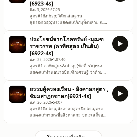
[6923-4s]
และการบริหารบริวารของหัตถกอุบาสก
มิ.ย. 3, 2026
57:25
ทรงตรัสถามถึงวิธีที่เขาใช้ผูกใจและดูแล
สูตร#1&nbsp;วิตักกสัณฐาน
บริวารหมู่ใหญ่จนเกิดความสามัคคี หัตถก
สูตร&nbsp;ทรงแสดงแก่ภิกษุทั้งหลาย ณ
อุบาสกราบทูลว่า เขาใช้หลัก สังคหวัตถุ ๔
เชตวัน ว่าด้วยอุบายกำจัดอกุศลวิตก คือวิธี
ในการสงเคราะห์ผู้คน ทรงตรัสรับรองและ
พิจารณาละวิตกฝ่ายอกุศล และตัวอย่าง
ประโยชน์จากโภคทรัพย์ -มุณฑ
เปรียบเทียบ ๕ ประการ ที่เมื่อละได้แล้ว จะ
ราชวรรค (อาทิยสูตร เป็นต้น)
ทำให้จิตตั้งมั่น สงบ เกิดสมาธิขึ้น ตัดตัณหา
[6922-4s]
ทำที่สุดแห่งทุกข์ได้สูตร#2&nbsp;เทวธาวิ
พ.ค. 27, 2026
1:07:40
ตักกสูตร&nbsp;ทรงแสดงแก่ภิกษุทั้งหลาย
สูตร#1 อาทิยสูตร&nbsp;(ข้อที่ ๔๑)ทรง
ณ เชตวัน ว่าด้วยวิตก ๒ ประเภท (ความคิด
แสดงแก่ท่านอนาถบิณฑิกเศรษฐี ว่าด้วย
๒ ประเภท) คือ กุศลวิตก และอกุศลวิตก
ประโยชน์ที่จะพึงถือเอาจากโภคทรัพย์ ๕
ด้วยการมีสติแยกแยะความคิดที่
ประการ ที่หามาได้ด้วยความขยันหมั่นเพียร
ธรรมผู้ครองเรือน - สิงคาลกสูตร ,
และสุจริตชอบธรรม เพื่อให้เกิดประโยชน์
จัมมสาฏกชาดก[6921-4s]
สูงสุดในการดำเนินชีวิต ต่อให้ทรัพย์นั้นจะ
พ.ค. 20, 2026
54:07
ต้องหมดสิ้นไป ก็จะไม่เดือดร้อนใจ เพราะ
สูตร#1&nbsp;สิงคาลกสูตร&nbsp;ทรง
ได้ใช้ทรัพย์นั้นทำประโยชน์อย่างคุ้มค่าและ
แสดงแก่มาณพชื่อสิงคาลกะ ขณะเสด็จออก
ถูกต้องแล้วสูตร#2 สัปปุริสสูตร&nbsp;(ข้อ
จากพระเวฬุวันจะเข้าไปบิณฑบาตในกรุง
ที่๔๒) ทรงแสดงแก่ภิกษุทั้งหลาย ว่าด้วย
ราชคฤห์ เพื่อทรงแนะนำให้ไหว้ทิศตามแบบ
การเกิดมาของสัตบ
ของอริยวินัย ทรงทอดพระเนตรเห็นสิงคาล