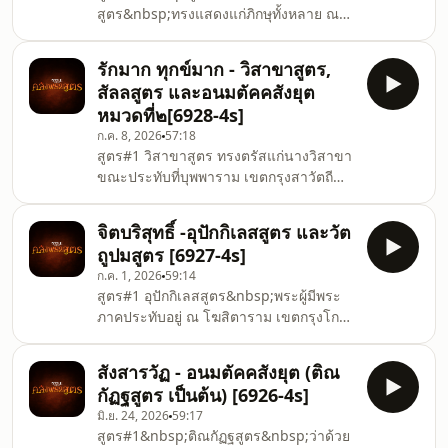
สูตร&nbsp;ทรงแสดงแก่ภิกษุทั้งหลาย ณ
พระสงฆ์ต่อไปสูตร#2 อุปาลิ
พระเชตวัน เพื่อให้ภิกษุทราบว่าการ
วรรค&nbsp;ว่าด้วยพระอุบาลี มี ๑๐ พระ
สมาทานธรรมมี 4 แบบ ซึ่งการสมาทาน
สูตร (เ
รักมาก ทุกข์มาก - วิสาขาสูตร,
ธรรม หมายถึง การนำธรรมมาปฏิบัติ โดย
สัลลสูตร และอนมตัคคสังยุต
ทรงอธิบายแต่ละแบบโดยละเอียด และยก
หมวดที่๒[6928-4s]
อุปมาโวหารประกอบ ทรงถือเอาความทุกข์
ก.ค. 8, 2026
57:18
และความสุขในขณะปฏิบัติ กับความทุกข์
สูตร#1 วิสาขาสูตร ทรงตรัสแก่นางวิสาขา
และความสุขที่เป็นผลแห่งการปฏิบัติเป็น
ขณะประทับที่บุพพาราม เขตกรุงสาวัตถี
เกณฑ์ เกณฑ์สูงสุด คือ ความสุขในสุคติ
ทรงปรารภ เรื่องที่นางวิสาขา กราบทูลเรื่อง
โลกสวรรค์สูตร#2&nbsp;มหาธัมม
หลานสาวเสียชีวิต ทำให้มีความเศร้าโศก
สมาทานสูตร&nbsp;ทรงแสดงแก่ภิกษุทั้ง
จิตบริสุทธิ์ -อุปักกิเลสสูตร และวัต
อย่างมาก และยังปารถนาที่จะมีลูกหลาน
ถูปมสูตร [6927-4s]
มาก จึงทรงตรัสเตือนว่า ผู้ที่มีสิ่งอันเป็นที่รัก
ก.ค. 1, 2026
59:14
๑๐๐ ก็มีความทุกฃ์ ๑๐๐ … ผู้ไม่มีสิ่งอันเป็น
สูตร#1 อุปักกิเลสสูตร&nbsp;พระผู้มีพระ
ที่รัก จึงไม่ทุกข์สูตร#2 สัลลสูตร ทรงตรัสแก่
ภาคประทับอยู่ ณ โฆสิตาราม เขตกรุงโกสั
ภิกษุทั้งหลาย ถึงการรับมือกับความทุกข์
มพี สมัยนั้น ภิกษุทั้งหลายในกรุงโกสัมพี เกิด
ระหว่าง ปุถุชนผู้ไม่ได้สดับ กับพระอริยสา
ความบาดหมาง เกิดการทะเลาะวิวาทกัน
สังสารวัฏ - อนมตัคคสังยุต (ติณ
ภิกษุรูปหนึ่งเข้าไปเฝ้าแล้วกราบทูลเรื่องนี้
กัฏฐสูตร เป็นต้น) [6926-4s]
ได้ทรงเข้าไปห้ามแต่ไม่เชื่อฟัง จึงทรงเสด็จ
มิ.ย. 24, 2026
59:17
จากมาแล้วเสด็จไปเยี่ยมท่านพระอนุรุทธะ
สูตร#1&nbsp;ติณกัฏฐสูตร&nbsp;ว่าด้วย
ท่านพระนันทิยะ และท่านพระกิมพิละที่ป่า