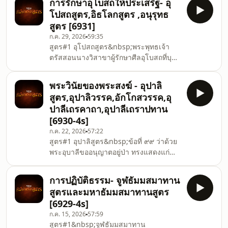
การรักษาอุโบสถให้ประเสริฐ- อุ
บัญญัติสิกขาบท, เหตุงดสวดปาติโมกข์ ,
โปสถสูตร,อิธโลกสูตร ,อนุรุทธ
คุณสมบัติของภิกษุเป็นผู้รื้อฟื้นอธิกรณ์ ,ผู้ให้
สูตร [6931]
นิสสัย , ผู้ให้อุปสมบท และผู้ให้สามเณร
ก.ค. 29, 2026
59:35
อุปัฏฐาก และสาเหตุให้สงฆ์แตกกันและ
สูตร#1 อุโปสถสูตร&nbsp;พระพุทธเจ้า
สามัคคีกันสูตร#2 อักโกสวรรค พระอุบาลี
ตรัสสอนนางวิสาขาผู้รักษาศีลอุโบสถที่บุพ
ทูลถามพระพุทธเจ้า หมวดว่าด้วยการด่า
พารามเป็นประจำ เพื่อให้ทราบว่า อุโบสถ
ประกอบด้วยพระสูตรที่๑-๔ ได้
ศีลนั้นมีทั้งแบบที่ประเสริฐ คือ ความเป็น
พระวินัยของพระสงฆ์ - อุปาลิ
อริยะ มีความประเสริฐได้บุญอย่างแท้จริง
สูตร,อุปาลิวรรค,อักโกสวรรค,อุ
และแบบที่ไม่ประเสริฐ คือ มีความงมงายไม่
ปาลีเถรคาถา,อุปาลีเถราปทาน
ถูกต้องสูตร#2 อิธโลก
[6930-4s]
สูตร&nbsp;พระพุทธเจ้าทรงตรัสสอนนาง
ก.ค. 22, 2026
57:22
วิสาขา อธิบายถึงสุภาพสตรีที่จะอยู่ครอง
สูตร#1 อุปาลิสูตร&nbsp;ข้อที่ ๙๙ ว่าด้วย
เรือนได้อย่างมีความสุข ไม่เกิดเป็นภัยได้
พระอุบาลีขออนุญาตอยู่ป่า ทรงแสดงแก่
กำไรในการอยู่ครองเรือน ประกอบด้วย
ท่านพระอุบาลี เมื่อพระอุบาลีขอไปจำ
ธรรมของ
พรรษาในป่าพระพุทธเจ้าทรงเตือนว่า การ
การปฏิบัติธรรม- จูฬธัมมสมาทาน
พำนักอยู่ในถิ่นทุรกันดารนั้นยากที่จะทนได้
สูตรและมหาธัมมสมาทานสูตร
เว้นแต่ว่าท่านจะเชี่ยวชาญด้านการเจริญ
[6929-4s]
สติ และทรงอธิบายอย่างละเอียดถึงการ
ก.ค. 15, 2026
57:59
ฝึกฝนที่จำเป็นก่อนไปจำพรรษา และในตอน
สูตร#1&nbsp;จูฬธัมมสมาทาน
ท้ายทรงสนับสนุนให้พระอุบาลีอยู่ร่วมกับ