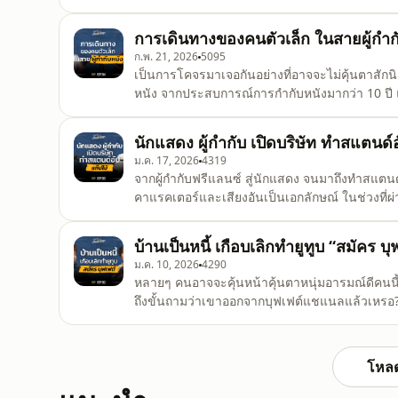
จากจุดเริ่มต้นที่ทำเพื่อหาเงิน จนถึงวันที่มีโชว์
ความตลกมีสูตรสำเร็จยังไง? ติดตามได้ใน EP นี้ 
การเดินทางของคนตัวเล็ก ในสายผู้กำก
ก.พ. 21, 2026
5095
เป็นการโคจรมาเจอกันอย่างที่อาจจะไม่คุ้นตาสักน
หนัง จากประสบการณ์การกำกับหนังมากว่า 10 ปี แ
แตกต่างไปเสมอ . ผมเลยอยากชวนเขามาคุยกัน ถึงกา
สักหนึ่งเรื่องมันต้องผ่านกระบวนการอะไรบ้าง แ
นักแสดง ผู้กำกับ เปิดบริษัท ทำสแตนด์อ
ม.ค. 17, 2026
4319
จากผู้กำกับฟรีแลนซ์ สู่นักแสดง จนมาถึงทำสแตนด์อัป
คาแรคเตอร์และเสียงอันเป็นเอกลักษณ์ ในช่วงที่ผ
บทบาท และในแต่ละบทบาทที่ทำ เขาชอบหมวกใบไหน
ฟรีแลนซ์ที่เขาเคยเจอคือเรื่องอะไร . ติดตามทั้งหม
บ้านเป็นหนี้ เกือบเลิกทำยูทูบ “สมัคร บุ
ม.ค. 10, 2026
4290
หลายๆ คนอาจจะคุ้นหน้าคุ้นตาหนุ่มอารมณ์ดีคนนี้
ถึงขั้นถามว่าเขาออกจากบุฟเฟต์แชแนลแล้วเหรอ? . 
จะกลายเป็นที่รู้จัก ตั้งแต่วัยเรียน เริ่มต้นทำงา
ของครอบครัว ว่าจริงๆ แล้วบ้านไม่ได้มีเงินอย่างที
โหลด