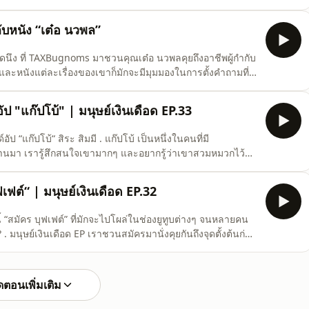
ใหญ่เป็นของตัวเอง อะไรทำให้เขาหลงใหลในเรื่องเล่าได้ขนาดนี้?
. #มนุษย์เงินเดือด #ลินิน #StandupComedy
ับหนัง “เต๋อ นวพล”
ิดนึง ที่ TAXBugnoms มาชวนคุณเต๋อ นวพลคุยถึงอาชีพผู้กำกับ
ละหนังแต่ละเรื่องของเขาก็มักจะมีมุมมองในการตั้งคำถามที่
รเดินทางชีวิตผู้กำกับที่ผ่านมา วิธีบริหารจัดการกับบทหนัง
ละวิธีการตั้งคำถามในหนังเรื่องล่าสุด Human Resource พน
ัป "แก๊ปโบ้" | มนุษย์เงินเดือด EP.33
 “แก๊ปโบ้“ สิระ สิมมี . แก๊ปโบ้ เป็นหนึ่งในคนที่มี
่านมา เรารู้สึกสนใจเขามากๆ และอยากรู้ว่าเขาสวมหมวกไว้กี่
มากที่สุด และเรื่องราวสุดเดือดของอาชีพการเป็นผู้กำกับ
ดได้ในมนุษย์เงินเดือด EP นี้ . #แก๊ปโบ้ #อาชีพ #ฟรีแลนซ์
ฟเฟต์“ | มนุษย์เงินเดือด EP.32
 “สมัคร บุฟเฟต์” ที่มักจะไปโผล่ในช่องยูทูบต่างๆ จนหลายคน
มนุษย์เงินเดือด EP เราชวนสมัครมานั่งคุยกันถึงจุดตั้งต้นก่อน
น ซื้อรถคันแรก วางแผนการเงิน โดนยืมเงิน และการได้รู้ความลับ
่คิด แต่กลับเป็นหนี้ก้อนใหญ่? . #สมัครบ
ตอนเพิ่มเติม