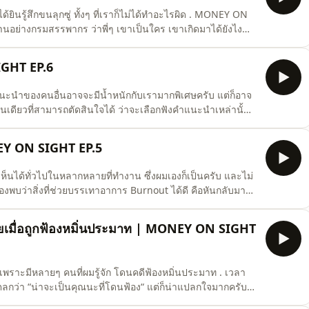
ยินรู้สึกขนลุกซู่ ทั้งๆ ที่เราก็ไม่ได้ทำอะไรผิด . MONEY ON
อย่างกรมสรรพากร ว่าพี่ๆ เขาเป็นใคร เขาเกิดมาได้ยังไง
่ๆ เขา เราจะได้เตรียมตัวถูกและไม่ต้องกลัวพวกเขาอีกต่อไป .
GHT EP.6
แนะนำของคนอื่นอาจจะมีน้ำหนักกับเรามากพิเศษครับ แต่ก็อาจ
เดียวที่สามารถตัดสินใจได้ ว่าจะเลือกฟังคำแนะนำเหล่านั้น
EY ON SIGHT EP.5
็นได้ทั่วไปในหลากหลายที่ทำงาน ซึ่งผมเองก็เป็นครับ และไม่
ผมเองพบว่าสิ่งที่ช่วยบรรเทาอาการ Burnout ได้ดี คือหันกลับมา
องการอะไรจากสิ่งที่ทำ เราทำไปเพื่อเงิน เพื่อชื่อเสียง เพื่อ
ไรกันแน่? . #Burnout #TAXBugnoms #MONEYO
งจ่ายเมื่อถูกฟ้องหมิ่นประมาท | MONEY ON SIGHT
พราะมีหลายๆ คนที่ผมรู้จัก โดนคดีฟ้องหมิ่นประมาท . เวลา
ดตลกว่า “น่าจะเป็นคุณนะที่โดนฟ้อง“ แต่ก็น่าแปลกใจมากครับที่
ยินดี เอาเป็นว่าฟังผ่านๆ แล้วกันนะครับ) . EP นี้ผมเลยจะมาเล่า