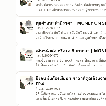
ก.ค. 18, 2026
1584
ทำไมชื่อของกรมสรรพากร ถึงเป็นชื่อที่หลายๆ คนได้
SIGHT ตอนนี้อยากชวนมาทำความรู้จักกับหน่วยงาน
แล้วเขาทำอะไร เผื่อว่าวันนึงถ้าจะต้องรับมือกับพี
#MONEYONSIGHT #TAXBugnoms
ทุกคำแนะนำมีราคา | MONEY ON SI
ก.ค. 11, 2026
1137
เวลาที่เราไม่มั่นใจในการตัดสินใจของตัวเอง คำ
จะมีอะไรบางอย่างแฝงมาด้วย และสุดท้ายเราคือคน
ยังไง . #MONEYONSIGHT #TAXBugnoms
เดินหน้าต่อ หรือรอ Burnout | MON
ก.ค. 4, 2026
1676
ผมเชื่อว่าอาการ Burnout แทบจะเป็นอาการที่พบเห
ได้เป็นแค่ครั้งเดียว มันเกิดขึ้นซ้ำแล้วซ้ำเล่า . 
ถามตัวเองว่างานที่ทำอยู่เราทำไปเพื่ออะไรหรือเราต้
หน้าตาทางสังคม เพื่อหาเลี้ยงชีพ หรือเพื่ออะ
ยิ่งจน ยิ่งต้องเงียบ ? ราคาที่คุณต้อ
EP.4
มิ.ย. 27, 2026
1608
EP นี้เกิดจากแรงบันดาลใจส่วนตัวของผมเองครับ เ
เล่าเรื่องนี้ให้ใครฟังทุกคนก็มักจะตอบกลับแบบติ
ผมรอดตัวไปทุกครั้ง (ให้ถือว่าไม่ค่อยเป็นเรื่องน่า