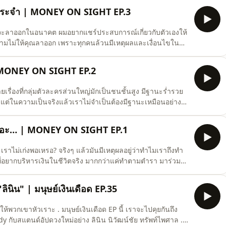
์แบบนี้กับเราเราจะรับมือมันยังไง มาทำความเ
นประจำ | MONEY ON SIGHT EP.3
่จะลาออกในอนาคต ผมอยากแชร์ประสบการณ์เกี่ยวกับตัวเองให้
ห้ามไม่ให้คุณลาออก เพราะทุกคนล้วนมีเหตุผลและเงื่อนไขใน
มินตัวเองไปด้วยกัน คุณอาจจะได้คำตอบที่ชัดเจนขึ้น ว่าควร
ัวเองแล้วดี หรืออยากเตือนให้คนที่กำลังจะลาออกได้ระวัง
 MONEY ON SIGHT EP.2
่องที่กลุ่มตัวละครส่วนใหญ่มักเป็นชนชั้นสูง มีฐานะร่ำรวย
 แต่ในความเป็นจริงแล้วเราไม่จำเป็นต้องมีฐานะเหมือนอย่าง
แต่ทำไมคนไทยไม่ค่อยชอบทำกันนะ ? แล้วถ้าจะทำมันต้องทำ
เรื่องนี้กันครับ . #พินัยกรรม #MONEYONSIGHT
่ได้อะ… | MONEY ON SIGHT EP.1
? เราไม่เก่งพอเหรอ? จริงๆ แล้วมันมีเหตุผลอยู่ว่าทำไมเราถึงทำ
ี่อยากบริหารเงินในชีวิตจริง มากกว่าแค่ทำตามตำรา มาร่วม
ONEY ON SIGHT คุยเรื่องเงินแบบที่ตามองเห็น . #TAXBugnoms
นิน" | มนุษย์เงินเดือด EP.35
้พวกเขาหัวเราะ . มนุษย์เงินเดือด EP นี้ เราจะไปคุยกันถึง
กับสแตนด์อัปดวงใหม่อย่าง ลินิน นิวัฒน์ชัย ทรัพท์ไพศาล .