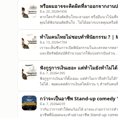
เคสตัวอย่างแบบสมมติๆ ครับ ว่าหากเกิดเหตุการณ
หรือผมอาจจะคิดผิดที่ลาออกจากงา
มิ.ย. 20, 2026
1656
หากใครกำลังตัดสินใจจะลาออก หรือมีแนวโน้มที
คุณได้ฟังก่อนตัดสินใจ . ไม่ได้อยากเบรคคุณหรือ
ชีวิตที่แตกต่างกัน ผมแค่อยากชวนคุยและลองประเ
ลาออกหรือไม่ลาออกดี . ใครลาออกมาทำธุรกิจของต
ทำไมคนไทยไม่ชอบทำพินัยกรรม ? |
สามารถมา
มิ.ย. 13, 2026
1704
เราจะเห็นซีนการเปิดพินัยกรรมในละครหลากหลายเรื
และมีทรัพย์สมบัติจำนวนมากให้แบ่งสรรปันส่วน .
ในละคร เราก็สามารถทำพินัยกรรมของเราเองได้ 
ยังไง ? MONEY ON SIGHT ตอนนี้เราจะมาชวนคุย
ฟังกูรูการเงินเยอะ แต่ทำไมยังทำไม
#TAXBugnoms
มิ.ย. 7, 2026
1395
ฟังกูรูการเงินมาก็ตั้งเยอะ แต่ทำไมเราถึงทำไม่ได้
ไม่ได้ . พอดแคสต์การเงินสไตล์กวน ๆ สำหรับคนท
แชร์ทุกปัญหาชีวิตและวิธีรับมือไปด้วยกันกับ M
#MoneyOnSight
กว่าจะเป็นอาชีพ Stand-up comedy "ลิ
มี.ค. 7, 2026
4235
ว่ากันว่าการทำให้คนร้องไห้ อาจจะง่ายกว่าการทำให
อาชีพที่น้อยคนจะทำอย่างอาชีพ Stand-up comedy 