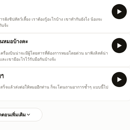
ารฝังชิปสัตว์เลี้ยง เราต้องรู้อะไรบ้าง เขาทำกันยังไง น้องจะ
ันจ้ะ
็นหมอบ้างคะ
ครื่องบินน่าจะมีผู้โดยสารที่ต้องการหมอโดยด่วน มาฟังลิสต์น่า
 และเขามีอะไรไว้รับมือกันบ้างจ้ะ
ๆๆ
็จแล้วส่งต่อให้หมออีกท่าน ก็จะโดนถามอาการซ้ำๆ แบบนี้ไป
ตอนเพิ่มเติม