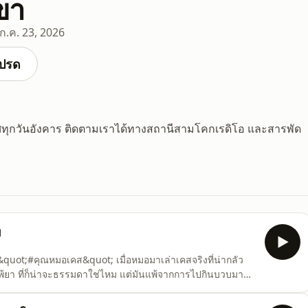
ขา
ก.ค. 23, 2026
ปรด
ุกวันอังคาร ติดตามเราได้ทางสถานีสามโคกเรดิโอ และสารพัด
บ
 &quot;#คุณหมอเคส&quot; เมื่อหมอมาเล่าเคสจริงที่น่ากลัว
รแพ้ยา ที่ก็น่าจะธรรมดาใช่ไหม แต่มันแพ้จากการไปกินบวบมานี่
งควรอยู่ในความดูแลของบุตรหลาน)