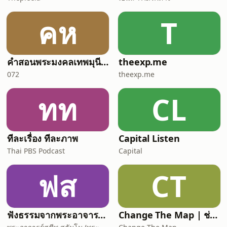
คห
T
คำสอนพระมงคลเทพมุนี หลวงพ่อวัดปากน้ำ
theexp.me
072
theexp.me
ทท
CL
ทีละเรื่อง ทีละภาพ
Capital Listen
Thai PBS Podcast
Capital
ฟส
CT
ฟังธรรมจากพระอาจารย์สุชีพ สุธมฺโม (พระกิตติ
Change The Map | ช่วงอธิษฐาน | ภาษาไทย