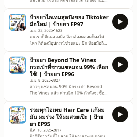
แล้วสวย ใช้ง่าย พกพาสะดวก ได้ทั้งงานผิว
https://linktr.ee/paiyapodcast
งานแก้ม งานตา - BOBBI BROWN : Skin
#SalmonPodcast #SalmonHouse #ป้าย
Concealer Stick - DIOR : Forever Skin
ยา #
ป้ายยาไอเทมสุดปังของ Tiktoker
Perfect Stick - HOURGLASS : Vanish
มือใหม่ | ป้ายยา EP97
Seamless Finish Foundation Stick -
เม.ย. 22, 2025
1623
BWB : Moonbeam Radiance Skin Tint -
คนเราก็มีแค่สองมือ ถือกล้องตลอดก็คงไม่
MAKEUP BY MARIO : Soft Pop Blush
ไหว ก็ต้องมีอุปกรณ์ช่วยแปะ ยึด ห้อยมือถือ
Stick - 4U2 : Skin Highlight Balm Stick
กันบ้าง 00:00 เปิดรายการ 01:40 Casetify
- ANESSA : Perfect UV Brush-On
: Cherries Snappy™ Grip Stand
Powder SPF50+ PA++++ - MEILINDA
ป้ายยา Beyond The Vines
Magsafe 03:24 Griptok MagSafe :
กระเป๋าที่ชาวแซลมอน 99% เลือก
Wiggle Wiggle Big Griptok (Smile We
ใช้! | ป้ายยา EP96
Love) 06:30 ที่ตั้งโทรศัพท์ Magsafe :
เม.ย. 8, 2025
3827
MOFT Snap Invisible Phone Tripod
สาวๆ แซลมอน 90% มีกระเป๋า Beyond
09:54 ที่ตั้งโทรศัพท์ Magsafe :
The Vines แล้ว ส่วนอีก 10% กำลังจะซื้อ
MOFTSnap Invisible Phone Tripod
หลังดูเทปนี้! เทปนี้รุ่งฤดีโนสปอนเช่นเคยค่ะ
Wallet MOVAS 11:09 ที่คล้องคอมือถือ
(ฮือ) ระดมของคนในออฟฟิศมารีวิวเพราะ
TELESIN Mag
รวมทุกไอเทม Hair Care แก้ผม
รักจริงๆ ไปจับความนุ่มฟูของน้องๆ
มัน ผมร่วง ให้ผมสวยเป๊ะ | ป้าย
กระเป๋า BTV ของจริงได้แล้วที่หน้าช็อป
ยา EP95
CTW / เซ็นทรัลลาดพร้าว / Mega
มี.ค. 18, 2025
2817
Bangna นะะะะ 0:00 เปิดรายการ 0:19
ถ้ารู้สึกว่าวันนี้ไม่สวย ให้ลองสระผมดูก่อน