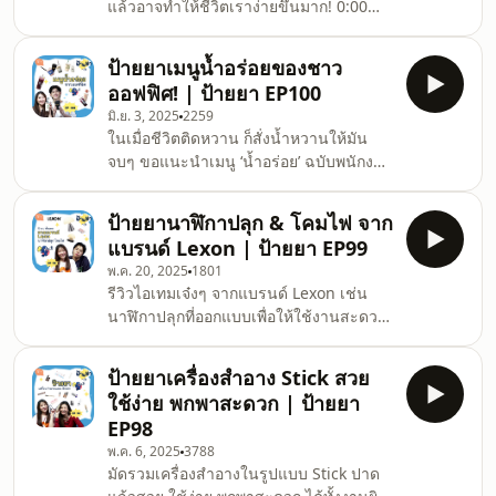
แล้วอาจทำให้ชีวิตเราง่ายขึ้นมาก! 0:00
22:00 ราคา 23:16 สรุปท้ายคลิป 24:41
เปิดรายการ 0:19 ทักทาย แนะนำแขกรับ
รีวิวบริการหลังการขาย 🔥ป้ายยา by รุ่ง มี
เชิญ 04:34 Grab group order 12:40 การ
Tiktok แล้
ป้ายยาเมนูน้ำอร่อยของชาว
สั่งอาหารล่วงหน้า 17:24 Advance
ออฟฟิศ! | ป้ายยา EP100
Booking 24:00 Dine Out Deals ส่วนลด
มิ.ย. 3, 2025
2259
เมื่อไปกินที่ร้าน 32:31 Grab Assistant
ในเมื่อชีวิตติดหวาน ก็สั่งน้ำหวานให้มัน
37:12 Family Account ดูแลความปลอดภัย
จบๆ ขอแนะนำเมนู ‘น้ำอร่อย’ ฉบับพนักงาน
ของคนในครอบครัว 🔥ป้ายยา by รุ่ง มี
ออฟฟิศที่ขาดน้ำตาลไม่ได้ รับรองว่าหอม
Tiktok แล้วน้า ไปฟอลกันนนน 🔥
อร่อยอยู่ได้ทั้งวัน 0:00 เปิดรายการ 0:19
https://www.tiktok.com/@paiya
ป้ายยานาฬิกาปลุก & โคมไฟ จาก
ทักทาย แนะนำแขกรับเชิญ 04:34 ชาคามิ
แบรนด์ Lexon | ป้ายยา EP99
เลีย - JIAN CHA Tea 08:03 ชานม - Avery
พ.ค. 20, 2025
1801
Wong 10:38 ชานม - CHICHA San Chen
รีวิวไอเทมเจ๋งๆ จากแบรนด์ Lexon เช่น
16:00 ชาองุ่นปั่น - JIAN CHA Tea 19:22
นาฬิกาปลุกที่ออกแบบเพื่อให้ใช้งานสะดวก
ชาองุ่นปั่น - ME TEA 22:36 ชานมหอม
และโคมไฟตั้งโต๊ะที่จิ๋วแต่แจ๋ว ทั้งเท่ มี
หมื่นลี้ - E'Zhen 27:48 ชาเขียวนม -
ดีไซน์ ช่วยให้ให้ชีวิตประจำวันเราง่ายขึ้น
CHICHA San Chen
ป้ายยาเครื่องสำอาง Stick สวย
แน่นอน 0:00 เปิดรายการ 0:19 ทักทาย
ใช้ง่าย พกพาสะดวก | ป้ายยา
แนะนำแขกรับเชิญ 05:09 โคมไฟ 14:20
EP98
นาฬิกาปลุก 🔥ป้ายยา by รุ่ง มี Tiktok แล้ว
พ.ค. 6, 2025
3788
น้า ไปฟอลกันนนน 🔥
มัดรวมเครื่องสำอางในรูปแบบ Stick ปาด
https://www.tiktok.com/@paiya.byrung