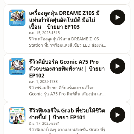
โลชั่น รับรองว่าไม่เหนียว ไม่หนัก กันแดด
10:55 Airtag 13:49
ได้จริงแน่นอน 0:00 เปิดรายการ 0:19
เครื่องดูดฝุ่น DREAME Z10S มี
ทักทาย แนะนำแขกรับเชิญ 2:10 Beauty
แท่นกำจัดฝุ่นอัตโนมัติ มือไม่
Of Joseon Relief Sun Aqua-Fresh : Rice
เปื้อน | ป้ายยา EP103
+ B5 SPF50+ PA++++ 4:40 DR.JART+
ก.ค. 15, 2025
1515
Every Sun Day™ Mild Sun SPF40 PA+++
รีวิวเครื่องดูดฝุ่นไร้สาย DREAME Z10S
7:09 IPSA Protector Multi Shield
Station ที่มาพร้อมแสงสีเขียว LED ส่องเห็น
SPF50+ PA++++ 10:25 SKINTIFIC All
ฝุ่นแม้อยู่ในซอก แถมยังมีแท่นทิ้งฝุ่น
Day Light Sunscreen M
อัตโนมัติ กดปุ่มเดียวกำจัดฝุ่นอัตโนมัติ ฝุ่น
รีวิวคีย์บอร์ด Gconic A75 Pro
หายหายวับ! โดยที่มือของเราไม่ต้องเปื้อน
ตัวจบของสายพิมพ์งาน! | ป้ายยา
บ่อยๆ 0:00 เปิดรายการ 0:19 ทักทาย
EP102
แนะนำแขกรับเชิญ 05:53 มอเตอร์, พัดลม
ก.ค. 1, 2025
1733
ดูด ด้ามจับ 7:18 แบตเตอรี่ 8:00 ลูกกลิ้งฝุ่น
รีวิวพร้อมป้ายยาคีย์บอร์ดแบรนด์ไทย
และแสงสีเขียว 10:42 ท่อดูดและหัวดูด
Gconic รุ่น A75 Pro พิมพ์ลื่น เสียงนุ่ม แถม
12:51 แท่นชาร์จแบต 15:28 สาธิตการกำ
ยังออกแบบได้เองเกือบทุกจุด ตัวจบของสาย
จัดฝุ่
พิมพ์งาน! 0:00 เปิดรายการ 0:19 ทักทาย
รีวิวฟีเจอร์ใน Grab ที่ช่วยให้ชีวิต
แนะนำแขกรับเชิญ 02:20 แนะนำแบรนด์
ง่ายขึ้น! | ป้ายยา EP101
Gconic 03:05 แนะนำคีย์บอร์ดรุ่น A75 Pro
มิ.ย. 17, 2025
2931
05:16 การดีไซน์และฟังชั่น 11:29 สวิตช์
รีวิวฟีเจอร์เจ๋งๆ จากแอปพลิเคชั่น Grab ที่รู้
15:11 Sound Test 16:28 Customize