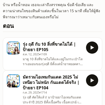
บ้าน หรือน้ำหอม เธอจะเล่าถึงสรรพคุณ ข้อดี ข้อเสีย และ
ความน่าสนใจของสินค้าแต่ละชิ้นในเวลา 15 นาที เพื่อให้ผู้ฟัง
พิจารณาว่าเหมาะกับตนเองหรือไม่
ตอน
รุ่ง ฤดี กับ 10 สิ่งที่ขาดไม่ได้ |
ป้ายยา EP105
ส.ค. 12, 2025
1109
มาดู 10 สิ่งที่ขาดไม่ได้และอยู่ในกระเป๋าโด
ราเอมอนของรุ่งฤดี มีตั้งแต่น้ำยาหยอดตา
ยันกระติกน้ำ! 0:00 เปิดรายการ 0:19
กระติกน้ำ Owala 1:22 Sports Research
มัดรวมไอเทมกันแดด 2025 ไม่
Vitamin D3 + K2 Plant-Based 2:40
เหนียว ไม่หนัก กันแดดได้จริง |
Yame Monogatari Matcha 3:55 น้ำหอม
ป้ายยา EP104
Le Labo the กลิ่น Matcha 26 4:32 ยาดม
ก.ค. 29, 2025
1714
หงส์ไทยสีเขียว 5:07 ยาดมเซียงเพียว
รุ่ง ฤดี คัดให้แล้ว! มาป้ายยาไอเทมกันแดด
สูตร2 7:26 น้ำตาเทียม Namida Rohto
ประจำปี 2025 มีทั้งเนื้อครีม เนื้อสเปรย์ เนื้อ
Five (กล่องสีฟ้า) 9:11 ลิปบาล์ม La Mer