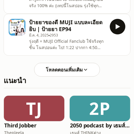
ทักทาย แนะนำแขกรับเชิญ 2:00 ขอ
จริง 100% ค่ะ (เทปนี้โนสปอน รุ่งใช้ทุก
ต้อนรับทุกคนสู่ pop-up store ของ BTV
ขวดจริงๆ 5555) 0:19 เปิดรายการ 2:23
สาขาแซลมอน! 4:00 XS Dumpling Bag
AVEDA : Wooden Paddle brush 7:14
(Khaki) 8:28
ป้ายยาของดี MUJI แบบละเอียด
Kérastase : Specifique Bain Divalent
ยิบ | ป้ายยา EP94
แชมพูสำหรับผู้มีปัญหาหนังศีรษะมันง่าย
มี.ค. 4, 2025
2953
หรือผู้มีปัญหาโคนผมมัน ปลายผมแห้ง 8:21
รุ่งฤดี = MUJI Official Fanclub ใช้จริงทุก
Kérastase : Genesis Bain Hydra-
ชิ้น โนสปอนค่ะ ไป! 1:22 ปากกา 4:50
Fortifiant Shampoo แชมพูลดผมขาดหลุด
สมุดจด 8:00 กรรไกรรุ่นพกพา มีปลอกเก็บ
ร่วง สูตรสำหรับหนังศีรษะมันหรือผมเส้น
9:09 กล่องพลาสติกใส่เครื่องเขียน 10:38
เล็ก 10:22 Kérastase : Chronolog
คัตเตอร์ mini 12:15 เครื่องทำลายเอกสาร
โหลดตอนเพิ่มเติม
แบบพกพา 15:08 กล่องพลาสติกจัดเก็บของ
แนะนำ
17:07 กล่องเก็บของ PP แบบพกพา 17:44
กล่องใส่นามบัตร 19:30 กระดาษเช็ดแว่น
เช็ดจอ ฯลฯ 21:16 แก้วน้ำมีฝาปิด 22:32
แปรงขัดตัวเส้นใยไนลอน 24:21 กระเป๋า
TJ
2P
อเนกประสงค์ผ้าไนลอนพร้อม
Third Jobber
2050 podcast by เธมส์ THINKต่าง
Thepleela
เธมส์ THINKต่าง