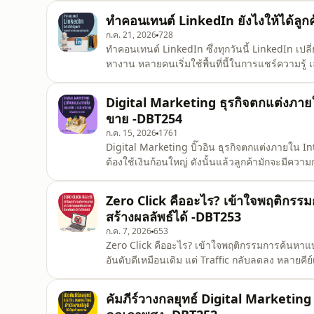
เรื่องของ Awareness เน้นเรื่องของการรับรู้แทน
ทำคอนเทนต์ LinkedIn ยังไงให้ได้ลู
ก.ค. 21, 2026
728
ทำคอนเทนต์ LinkedIn ซึ่งทุกวันนี้ LinkedIn เ
หางาน หลายคนเริ่มใช้พื้นที่นี้ในการแชร์ความร
แม้แต่ใช้เป็นช่องทางหาลูกค้าใหม่โดยไม่ต้องยิง
เรื่อย ๆ ซึ่งส่วนใหญ่ไม่ได้เกิดจากการโพสต์ขายข
Digital Marketing ธุรกิจตกแต่งภายใ
ขาย -DBT254
ก.ค. 15, 2026
1761
Digital Marketing บิ๊วอิน ธุรกิจตกแต่งภายใน Inte
ต้องใช้เงินก้อนใหญ่ ดังนั้นแล้วลูกค้ามักจะมีความก
มาไม่เหมือนกับแบบที่คุยกันไว้ ทำให้ธุรกิจประเภทน
ข้างยากเลยทีเดียว ดังนั้นการทำการตลาดจ
Zero Click คืออะไร? เข้าใจพฤติกรรม
สร้างผลลัพธ์ได้ -DBT253
ก.ค. 7, 2026
653
Zero Click คืออะไร? เข้าใจพฤติกรรมการค้นหาแบบ
อันดับดีเหมือนเดิม แต่ Traffic กลับลดลง หลายคีย์เ
ไม่ได้เปลี่ยน ตอนแรกหลายคนอาจคิดว่าเป็นปัญหาข
ไปพบว่ามีอีกปัจจัยหนึ่งที่ส่งผลกับพฤติกรรมการค้น
คัมภีร์วางกลยุทธ์ Digital Marketing