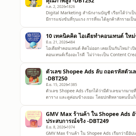
คุณภาพสูง -DBT252
ก.ค. 2, 2026
1826
Digital Marketing สำนักงานบัญชี เรียกได้ว่าเป็น
มีการแข่งขันที่รุนแรง การที่จะได้ลูกค้าสักรายเป
ขนาดเล็กและขนาดกลางนั้น ต่างมองหากลยุทธ์การ
ต่าง ๆ เพื่อตอบโจทย์ 
10 เทคนิคคิด ไอเดียทำคอนเทนต์ ใหม่
มิ.ย. 21, 2026
484
ไอเดียทำคอนเทนต์ คิดไม่ออก เคยเป็นกันไหม? เปิด
คอนเทนต์เรื่องอะไรดี ไม่ว่าจะเป็น Content Cre
เทนต์เอง ก็มักมีช่วงที่ไอเดียตันกันทั้งนั้น ยิ่ง
หัวข้อพร้อมกัน ยิ่งรู้สึกว่าไอเดียเริ่มหมดเร็วกว่าป
ตัวเลข Shopee Ads ลับ ถอดรหัสตัวเลข
-DBT250
มิ.ย. 15, 2026
1385
ตัวเลข Shopee Ads เรียกได้ว่ามีตัวเลขมากมายที
ตาราง และดูค่อนข้างเยอะ โดยปกติหลายคนนั้นก็ม
ความเป็นจริงแล้ว ตัวเลขชีวัดคุณภาพโฆษณาใน Sho
GMV Max ร้านค้า ใน Shopee Ads อัป
ประสบการณ์จริง -DBT249
มิ.ย. 8, 2026
1074
GMV Max ร้านค้า ใน Shopee Ads เรียกว่ามีอัป