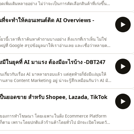
อดเพิ่มเติมหลายอย่าง ไม่ว่าจะเป็นการคัดเลือกสินค้าที่เก่งขึ้น
แคมเปญก็ง่ายขึ้นมากด้วย ทำให้คนที่เพิ่งเริ่มสร้าง Shopee
่า ผลลัพธ์จากการใช้งานจริง แน่นอนว่าผลลัพธ์เ
ี่จะทำให้คอนเทนต์ติด AI Overviews -
วนี้เวลาที่เราค้นหาคำถามบางอย่าง สิ่งแรกที่เราเห็น ไม่ใช่
ญ่ที่ Google สรุปข้อมูลมาให้เราอ่านเลย และเชื่อว่าหลายคน
อ AI Overviews ทีนี้พอพฤติกรรมของคนค้นหาเริ่มเปลี่ยนไป จาก
 ตอนนี้ Google พยายามสรุปคำตอบให้จบตั้งแต่หน้า S
มีในยุคที่ AI มาแรง ต้องมีอะไรบ้าง -DBT247
เกี่ยวกับเรื่อง AI มาหลายรอบแล้ว แต่สุดท้ายก็ยังมีแง่มุมให้
นสาย Content Marketing อยู่ น่าจะรู้สึกเหมือนกันว่า AI มัน
 สรุปข้อมูลก็ได้ จนหลายคนเริ่มตั้งคำถามว่า แล้วคนทำคอนเทนต์
AI ไม่ได้มาแทน แต่กำลังยกระดับมาตรฐาน ข
ุดเป็นยอดขาย สำหรับ Shopee, Lazada, TikTok
ะแสของการทำโฆษณา โดยเฉพาะในฝั่ง Ecommerce Platform
 ก็ตาม เพราะโดยปกติแล้วร้านค้าโดยทั่วไป มักจะเปิดโหมดวัน
้ หรือแม้กระทั่งหยุดยิงแอดในช่วงเวลานี้ เพราะคิดไปว่าไม่มี