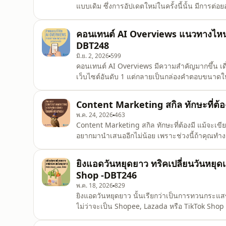
แบบเดิม ซึ่งการอัปเดตใหม่ในครั้งนี้นั้น มีการต่อย
เน้นสินค้าขายดี ยอดนิยม สินค้าใหม่ วิธีการสร้าง
Ads ก็ใช้งานง่ายเช่นกัน และบอกล่วงหน้าไว้เลยว
คอนเทนต์ AI Overviews แนวทางไหนท
DBT248
มิ.ย. 2, 2026
599
คอนเทนต์ AI Overviews มีความสำคัญมากขึ้น เดี๋ย
เว็บไซต์อันดับ 1 แต่กลายเป็นกล่องคำตอบขนาดให
น่าจะคุ้นเคยกับความเปลี่ยนแปลงนี้แล้ว นั่นก็คื
เดิมที่ต้องกดเข้าเว็บไซต์หลายเว็บเพื่อหาคำตอบ
Content Marketing สกิล ทักษะที่ต้อง
พ.ค. 24, 2026
463
Content Marketing สกิล ทักษะที่ต้องมี แม้จะเขียน
อยากมานำเสนออีกไม่น้อย เพราะช่วงนี้ถ้าคุณทำงา
เก่งขึ้นเร็วมาก เขียนบทความก็ได้ คิดไอเดียก็ได้
ยังจำเป็นอยู่ไหม? หรือสุดท้าย AI จะมาแทนเรา 
ยิงแอดวันหยุดยาว ทริคเปลี่ยนวันหย
Shop -DBT246
พ.ค. 18, 2026
829
ยิงแอดวันหยุดยาว นั้นเรียกว่าเป็นการทวนกร
ไม่ว่าจะเป็น Shopee, Lazada หรือ TikTok Shop
หยุดพักร้อน (Vacation Mode) ไม่สามารถซื้อขายได