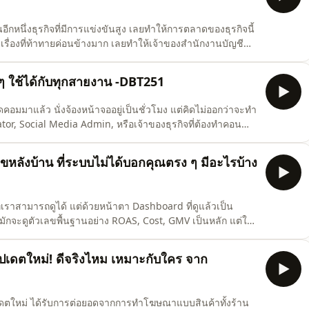
อีกหนึ่งธุรกิจที่มีการแข่งขันสูง เลยทำให้การตลาดของธุรกิจนี้
็นเรื่องที่ท้าทายค่อนข้างมาก เลยทำให้เจ้าของสำนักงานบัญชี
ทำ Digital Marketing เพื่อสำนักงานบัญชี และเครื่องมือ
และให้ได้ลูกค้า เนื่องจากทาง Digital Break Time นั้นก็มีลูกค้าที่เป็น
ๆ ใช้ได้กับทุกสายงาน -DBT251
คอมมาแล้ว นั่งจ้องหน้าจออยู่เป็นชั่วโมง แต่คิดไม่ออกว่าจะทำ
ator, Social Media Admin, หรือเจ้าของธุรกิจที่ต้องทำคอน
ช่วงที่ต้องทำคอนเทนต์ต่อเนื่องหลายช่องทาง หลายแบรนด์ หรือหลาย
กติ ผมเองก็เคยเป็นครับ วันนี้เลยอ
หลังบ้าน ที่ระบบไม่ได้บอกคุณตรง ๆ มีอะไรบ้าง
่เราสามารถดูได้ แต่ด้วยหน้าตา Dashboard ที่ดูแล้วเป็น
ักจะดูตัวเลขพื้นฐานอย่าง ROAS, Cost, GMV เป็นหลัก แต่ใน
pee Ads นั้น เราสามารถดูได้ลึกกว่านั้นมาก โดยไปที่ตัวชี้
วัด และเลือก Metric ที่เราต้องการให้แสดงโชว์ไว้ได้ แต่ Shopee Ads นั้นก็ไม่ได้บอกตัวเลขทุกอย่างไว้ท
เดตใหม่! ดีจริงไหม เหมาะกับใคร จาก
เดตใหม่ ได้รับการต่อยอดจากการทำโฆษณาแบบสินค้าทั้งร้าน