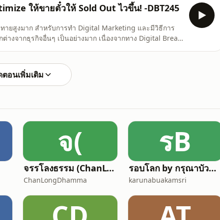
ุ้มค่าโฆษณา ซึ่งในความเป็นจริงแล้ว ตรงนี้เรียกได้ว่าเป็นโอกาสทองของคนที่พร้อมมา
Optimize ให้ขายตั๋วให้ Sold Out ไวขึ้น! -DBT245
วามท้าทายสูงมาก สำหรับการทำ Digital Marketing และมีวิธีการ
่นๆ เป็นอย่างมาก เนื่องจากทาง Digital Break
านอีเวนต์ปาร์ตี้ขนาดใหญ่ระดับอินเตอร์ ที่มีคนหลากหลาย
ั๋วได้จริง และช่วยลด Cost per Purchase ได้จริ
ตอนเพิ่มเติม
จ(
รB
จรรโลงธรรม (ChanLongDhamma)
รอบโลก by กรุณาบัวคำศรี
ChanLongDhamma
karunabuakamsri
CD
AT