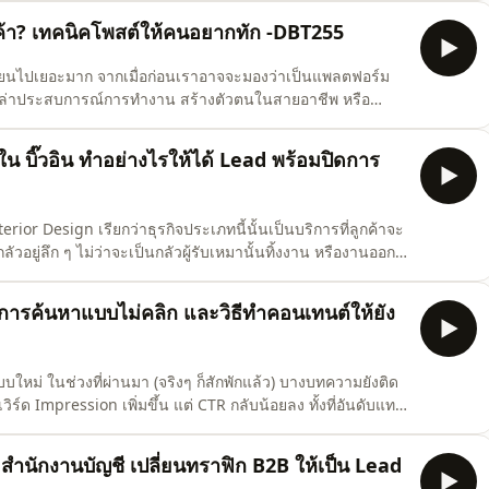
 ในฐานะนักการตลาด เมื่อลมเปลี่ยนทิศทาง คนที่ควบ
กค้า? เทคนิคโพสต์ให้คนอยากทัก -DBT255
ปลี่ยนไปเยอะมาก จากเมื่อก่อนเราอาจจะมองว่าเป็นแพลตฟอร์ม
ู้ เล่าประสบการณ์การทำงาน สร้างตัวตนในสายอาชีพ หรือ
โฆษณา ผมเองก็ได้รับข้อความจากลูกค้าผ่าน LinkedIn มากขึ้น
องตรงๆ แต่เกิดจากการแชร์เรื่องที่ตัวเองเชี่ยวชาญ ก็เลยอยากม
น บิ๊วอิน ทำอย่างไรให้ได้ Lead พร้อมปิดการ
rior Design เรียกว่าธุรกิจประเภทนี้นั้นเป็นบริการที่ลูกค้าจะ
ลัวอยู่ลึก ๆ ไม่ว่าจะเป็นกลัวผู้รับเหมานั้นทิ้งงาน หรืองานออก
ี้นั้นกว่าจะได้ลูกค้าหรือ Lead คุณภาพเป็นเรื่องที่ทำได้ค่อน
ำเป็นมาก ๆ ที่ต้องสนับสนุน ที่ต้อ
การค้นหาแบบไม่คลิก และวิธีทำคอนเทนต์ให้ยัง
ใหม่ ในช่วงที่ผ่านมา (จริงๆ ก็สักพักแล้ว) บางบทความยังติด
วิร์ด Impression เพิ่มขึ้น แต่ CTR กลับน้อยลง ทั้งที่อันดับแทบ
องเว็บไซต์ หรือ Google อัปเดตอัลกอริทึมหรือเปล่า แต่ก็ดัน
หา นั่นคือ Zero Click Search พูดง่าย
 สำนักงานบัญชี เปลี่ยนทราฟิก B2B ให้เป็น Lead