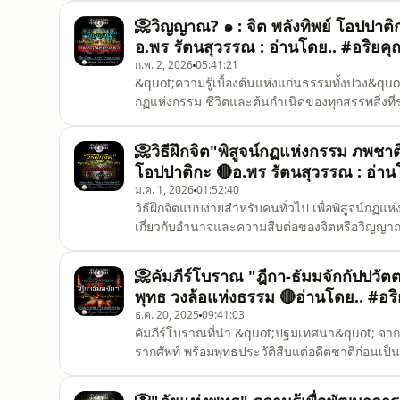
📀วิญญาณ? ๑ : จิต พลังทิพย์ โอปปาติก
อ.พร รัตนสุวรรณ : อ่านโดย.. #อริยค
ก.พ. 2, 2026
05:41:21
&quot;ความรู้เบื้องต้นแห่งแก่นธรรมทั้งปวง&quot; : วิญญาณคืออะไร 
กฏแห่งกรรม ชีวิตและต้นกำเนิดของทุกสรรพสิ่งที่
สอดคล้องกับหลักวิทยาศาสตร์ในปัจจุบัน โดย อ
จุฬาฯ) ** ฟังแยกตอนโปรดดูที่ การเข้าใจเรื่อง 
📀วิธีฝึกจิต"พิสูจน์กฏแห่งกรรม ภพชาติ"เ
ทุกสรร
โอปปาติกะ 🔴อ.พร รัตนสุวรรณ : อ่าน
ม.ค. 1, 2026
01:52:40
วิธีฝึกจิตแบบง่ายสำหรับคนทั่วไป เพื่อพิสูจน์กฏ
เกี่ยวกับอำนาจและความสืบต่อของจิตหรือวิญญาณ เพื
ตายแล้วสูญ อันเป็นมิจฉาทิฏฐิที่ร้ายแรง และเ
กรรม รวมวิธีขั้นตอนการฝึกเพื่อผลทั้งในการเข้าถ
📀คัมภีร์โบราณ "ฎีกา-ธัมมจักกัปปวั
พุทธ วงล้อแห่งธรรม 🔴อ่านโดย.. #อร
ธ.ค. 20, 2025
09:41:03
คัมภีร์โบราณที่นำ &quot;ปฐมเทศนา&quot; จา
รากศัพท์ พร้อมพุทธประวัติสืบแต่อดีตชาติก่อนเป
แจกแจงองค์ธรรมแต่ละหมวดอย่างพิสดาร ในแก่นแท
ธรรม&quot; อันเป็นส่วนประกอบหลักที่รวมเป็นธรร