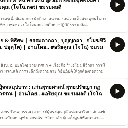
การนับถือศาสนาของคน 🔴 สมเด็จพระพุทธโฆษา
อริยคุณ (โจโฉ.net) ชมรมผลดี
ความรู้เพื่อพัฒนาการนับถือศาสนาของคน สมเด็จพระพุทธโฆษา
ด้วย ที่จะส่งเสริมให้ก้าวหน้าทางธรรมได้เร็วขึ้นทั้งชาตินี้
ปัญญา&quot; เป็นการสงเคราะห์คนรุ่นหลังให้ได้เจอทางพ้น
ตาย & พิธีศพ | ธรรมดากถา , ปุญญกถา , อโมฆชีวี
. ปยุตฺโต) | อ่านโดย.. #อริยคุณ (โจโฉ) ชมรม
. อ. ปยุตฺโต) รวมเทศนา 4 เรื่องคือ *1.อโมฆชีวีกถา การมี
ถา มรณสติ การระลึกถึงความตาย วิธีปฏิบัติให้ถูกต้องต่อความ
ู้ที่ล่วงลับไปแล้ว ความหมายและคุณค่าของการสร้างบุญกุศลใน
่ยวกับพิธีศพ&quot; ที่ชาวพุทธทุกคนควรเข้าใจและนำไปปรับ
ฏิจจสมุปบาท : แก่นพุทธศาสน์ พุทธปรัชญา กฏ
ุวรรณ | อ่านโดย.. #อริยคุณ ชมรมผลดี (โจโฉ
อ.พร รัตนสุวรรณ (อาจารย์ผู้ทรงคุณวุฒิแห่งมหาวิทยาลัยสงฆ์
ฉบับมหาจุฬาลงกรณ์ราชวิทยาลัย ผู้ก่อตั้งศูนย์พัฒนาศาสนา
าแก่พระนิสิตของมหาจุฬามาจนถึงปัจจุบัน) หนังสือเชิง