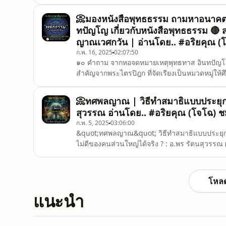
เสียงธรรม ชมรมผลดี 🔗ดูแบบวิดีโอที่นี่ youtu.
jozhoth.blogspot.com🔴 การให้ธรรม ชนะการให้ทั้งปวง : ชีวิตคน ๆ หนึ่ง เปลี่ยนไปได้ด้
📀มองหนังสือพุทธธรรม ถามหาอนาคต
ลับม
ทปัญโญ เกี่ยวกับหนังสือพุทธธรรม 🔴 ส
ญาณเวศกวัน | อ่านโดย.. #อริยคุณ (
ก.พ. 16, 2025
02:07:50
๑๐ คำถาม จากหอจดหมายเหตุพุทธทาส อินทปัญโญ เ
สำคัญจากพระไตรปิฎก ที่จัดเรียงเป็นหมวดหมู่ให้ศ
สักครั้งในชีวิต : ควรศึกษาอย่างไร ที่มา-เนื้อหาท
อด การเผยแพร่ ฯลฯ =========🔵เสียงอ่านหนัง
📀ทศพลญาณ | วิธีทำสมาธิแบบประยุกต
สุวรรณ อ่านโดย.. #อริยคุณ (โจโฉ) 
ก.พ. 5, 2025
03:06:00
&quot;ทศพลญาณ&quot; วิธีทำสมาธิแบบประยุกต
ไม่ดีของคนส่วนใหญ่ได้จริง ? : อ.พร รัตนสุวรรณ 
หัวข้อดูด้านล่างนะครับ ============ ทศพลญาณ
ในความปรีชาหยั่งรู้สิบประการ จัดอยู่ในด้านพร
แนะนำสั่งสอนไ
โหลด
แนะนำ