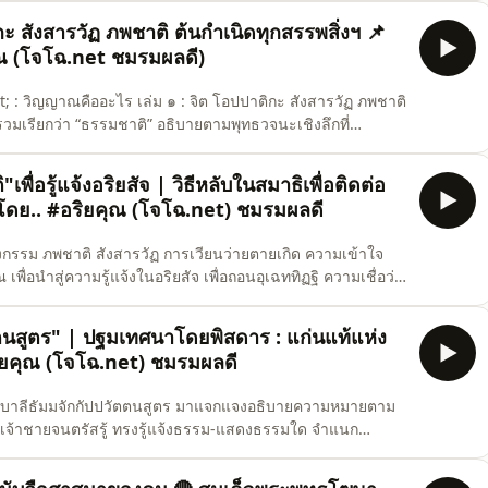
ต่างกันอย่างไร ทำไมเรื่องเดียวกันสอนแต่ละคนแต่ละกลุ่มอาจแตกต่างกัน หรือมีระดับในการปฏิบัติต่
ะ สังสารวัฏ ภพชาติ ต้นกำเนิดทุกสรรพสิ่งฯ 📌
ุณ (โจโฉ.net ชมรมผลดี)
เล่ม ๑ : จิต โอปปาติกะ สังสารวัฏ ภพชาติ
รวมเรียกว่า “ธรรมชาติ” อธิบายตามพุทธวจนะเชิงลึกที่
.พร รัตนสุวรรณ (ผู้แปลชำระพระไตรปิฎกอรรถกถาฉบับมหา
“วิญญาณ” อย่างครบถ้วน จนเห็นถึงพลังงานนามธรรมที่แฝงอยู่ใน
พื่อรู้แจ้งอริยสัจ | วิธีหลับในสมาธิเพื่อติดต่อ
โดย.. #อริยคุณ (โจโฉ.net) ชมรมผลดี
แห่งกรรม ภพชาติ สังสารวัฏ การเวียนว่ายตายเกิด ความเข้าใจ
่อนำสู่ความรู้แจ้งในอริยสัจ เพื่อถอนอุเฉททิฏฐิ ความเชื่อว่า
พื่อสลัดความงมงายและความลังเลสงสัยในธรรมและวิบากแห่ง
ึงธรรม และเพื่อสุขภาพที่ดี ช่วยแก้โรคเครียด โรคนอนไ
ตตนสูตร" | ปฐมเทศนาโดยพิสดาร : แก่นแท้แห่ง
ิยคุณ (โจโฉ.net) ชมรมผลดี
กบาลีธัมมจักกัปปวัตตนสูตร มาแจกแจงอธิบายความหมายตาม
็นเจ้าชายจนตรัสรู้ ทรงรู้แจ้งธรรม-แสดงธรรมใด จำแนก
้แห่งพุทธคือ &quot;อริยสัจ ปฏิจจสมุปบาท โพธิปักขิย
มจักร คือวงล้อแห่งธรรมที่จะนำพาหมู่สัตว์ให้พ้นจาก