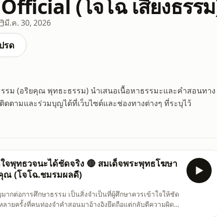
Official (โจโฉ เสียงธรรม
มี.ค. 30, 2026
ปรด
ียงธรรม (อริยคุณ พุทธะธรรม) นำเสนอเนื้อหาธรรมะและคำสอนทาง
ถติดตามและร่วมบุญได้ที่เว็บไซต์และช่องทางต่างๆ ที่ระบุไว้
เข้าใจพุทธวจนะได้ชัดจริง 🔴 สมเด็จพระพุทธโฆษา
ิยคุณ (โจโฉ.ชมรมผลดี)
่อการศึกษาธรรม เป็นสิ่งจำเป็นที่ผู้ศึกษาควรเข้าใจให้ชัด
 หลายครั้งที่คนท่องจำคำสอนมาอ้างอิงยึดถือแต่กลับตีความผิด
รือจุดประสงค์ในการสอนให้เหมาะกับอุปนิสัยที่ทรงมีวิธีสอนแตก