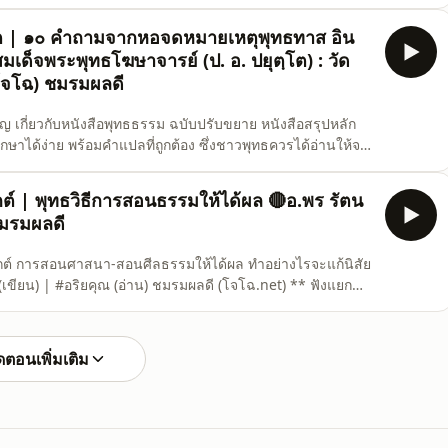
be/9jkt7tbO_eQ ดาวน์โหลดที่ โจโฉ.net หรือ
วยธรรม จะสะท้อนก
 | ๑๐ คำถามจากหอจดหมายเหตุพุทธทาส อิน
มเด็จพระพุทธโฆษาจารย์ (ป. อ. ปยุตฺโต) : วัด
โจโฉ) ชมรมผลดี
กี่ยวกับหนังสือพุทธธรรม ฉบับปรับขยาย หนังสือสรุปหลัก
ึกษาได้ง่าย พร้อมคำแปลที่ถูกต้อง ซึ่งชาวพุทธควรได้อ่านให้จบ
ี่เพิ่มเติมภายหลังในฉบับปรับขยาย การศึกษาเพิ่มหรือพัฒนาต่อย
สือ.. &quot;มองหนังสือพุทธธรรม ถามหาอนาคต&quot; - สม
์ | พุทธวิธีการสอนธรรมให้ได้ผล 🔴อ.พร รัตน
ชมรมผลดี
์ การสอนศาสนา-สอนศีลธรรมให้ได้ผล ทำอย่างไรจะแก้นิสัย
(เขียน) | #อริยคุณ (อ่าน) ชมรมผลดี (โจโฉ.net) ** ฟังแยก
 คือพระพุทธคุณ ซึ่งเป็นคุณสมบัติอันวิเศษของพระพุทธเจ้า
ะปัญญาคุณ ที่เป็นกำลังสำคัญให้ทรงแสดงธรรมอย่างองอาจ
ตอนเพิ่มเติม