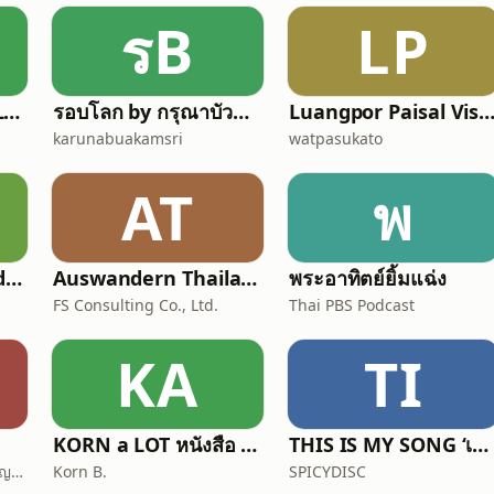
รB
LP
จรรโลงธรรม (ChanLongDhamma)
รอบโลก by กรุณาบัวคำศรี
Luangpor Paisal Visalo‘s Podcast (ธรรมะ จาก หลวงพ่อไพศาล ว
karunabuakamsri
watpasukato
AT
พ
Cadson Demak Podcast
Auswandern Thailand Podcast
พระอาทิตย์ยิ้มแฉ่ง
FS Consulting Co., Ltd.
Thai PBS Podcast
KA
TI
KORN a LOT หนังสือ การเดินทาง ความรู้สึก
THIS IS MY SONG ‘เพราะเพลงนั้นทำให้ฉันตาสว่าง’
ปัญญา ภาวนา ฟังธรรมะ ปัญญาภาวนา Panya Bhavana
Korn B.
SPICYDISC