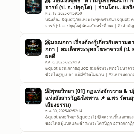
📀"ภัยแห่งพุทธ" ความรู้เพื่อพัฒนา
สังสารวัฏได้อย่างแท้จริง ค
จารย์ (ป. อ. ปยุตฺโต) | อ่านโดย.. #
พ.ย. 18, 2025
04:59:50
หนังสือ.. &quot;ภัยแห่งพระพุทธศาสนา&quot; 
จารย์ (ป. อ. ปยุตฺโต) ต้นฉบับครั้งที่ ๒๓ | สิ่งสำคัญที่ชาวพุทธควรใส่ใจนอกจากศึกษา-ปฏิบัติธรรม คือ
เผยแผ่&amp;รักษาธรรมวินัย ที่ชนะการให้ทั้งปวงไว้
ชาติหน้า ตามหลักว่า &quot;ผู้ให้ปัญญา ย่อมได้
📀มรณกถา เรื่องต้องรู้เกี่ยวกับความ
กถา | สมเด็จพระพุทธโฆษาจารย์ (ป. อ
ผลดี
ส.ค. 6, 2025
02:24:19
&quot;มรณกถา&quot; สมเด็จพระพุทธโฆษาจารย์ (ป
ชีวิตไม่สูญเปล่า แม้มีชีวิตไม่นาน | *2.ธรรมดาก
ตาย | *3.ปุญญกถา การบำเพ็ญกุศลเพื่อรำลึกถึงผ
งานศพ | *4.ปัญหาถามตอบ &quot;เรื่องน่ารู้เกี
📀พุทธวิทยา [01] กฏแห่งจักรวาล & ป
แห่งสังสารวัฏ&นิพพาน 📌 อ.พร รัตนส
เสียงธรรม)
พ.ค. 30, 2025
02:52:14
&quot;พุทธวิทยา&quot; (1) 🔴ผลงานชิ้นเอกของ 
ของไทย ผู้แปลและชำระพระไตรปิฎก อรรถกถาฎีกา 
แคมป์สน สถานที่สำคัญเพื่ออบรมสมาธิและวิปัสสน