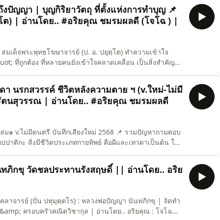
าสนา ได้ดีที่สุดเล่มหนึ่ง ที่จะทำให้เข้าใจในพุทธวจน-พระ
ึงปัญญา | บุญกิริยาวัตถุ ที่ตั้งแห่งการทำบุญ 📌
โต) | อ่านโดย.. #อริยคุณ ชมรมผลดี (โจโฉ ) |
 สมเด็จพระพุทธโฆษาจารย์ (ป. อ. ปยุตฺโต) ทำความเข้าใจ
ที่ถูกต้อง ที่หลายคนยังเข้าใจคลาดเคลื่อน เป็นสิ่งสำคัญที่
ห่งการบรรลุธรรม เพื่อการพ้นทุกข์ได้จริง 🔊 การให้
ญให้สมบูรณ์ขึ้นไปถึงปัญญา | หนทางมากมายในการทำบุญ ที่
วดา นรกสวรรค์ ชีวิตหลังความตาย ฯ (v.ใหม่-ไม่มี
 รัตนสุวรรณ | อ่านโดย.. #อริยคุณ ชมรมผลดี
เล่ม๑ v.ไม่มีดนตรี บันทึกเสียงใหม่ 2568 📌 รวมปัญหาถามตอบ
ปาติกะ สิ่งมีชีวิตประเภทกายทิพย์ คือผีและเทวดาเป็นต้น ใน
วไปเข้าใจตามได้ง่าย เพื่อขจัดความงมงายและนำไปสู่ความเข้า
แก่นแท้แห่งพระพุทธศาสนา ที่จะทำให้เข้าใจความเป็นไปแห่งส
นทภิกขุ วัดชลประทานรังสฤษดิ์ || อ่านโดย.. อริย
งคลาจารย์ (ปั่น ปทุมุตฺตโร) : หลวงพ่อปัญญา นันทภิกขุ | จัดทำ
" &amp; ครอบครัวคณิตวิชากุล | อ่านโดย.. อริยคุณ : โจโฉ