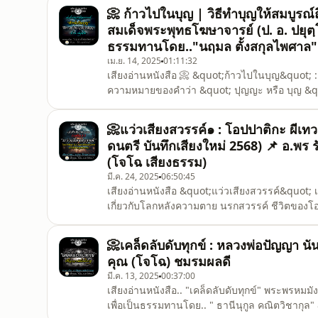
วิชาการที่อธิบายแก่นคำสอนหรือหัวใจของพระพุทธศ
📀 ก้าวไปในบุญ | วิธีทำบุญให้สมบูรณ์ถ
ไตรปิฎกได้
สมเด็จพระพุทธโฆษาจารย์ (ป. อ. ปยุตฺ
ธรรมทานโดย.."นฤมล ตั้งสกุลไพศาล"
เม.ย. 14, 2025
01:11:32
เสียงอ่านหนังสือ 📀 &quot;ก้าวไปในบุญ&quot; :
ความหมายของคำว่า &quot; ปุญญะ หรือ บุญ &quot; 
ชาวพุทธทุกคนต้องศึกษาให้เข้าใจ เพราะเป็นฐานสำคัญแ
ทานอย่างไรจึงจะได้บุญอย่างสมบูรณ์ | การทำบุ
📀แว่วเสียงสวรรค์๑ : โอปปาติกะ ผีเท
ไม่ใช่แ
ดนตรี บันทึกเสียงใหม่ 2568) 📌 อ.พร
(โจโฉ เสียงธรรม)
มี.ค. 24, 2025
06:50:45
เสียงอ่านหนังสือ &quot;แว่วเสียงสวรรค์&quot; 
เกี่ยวกับโลกหลังความตาย นรกสวรรค์ ชีวิตของโอป
แบบที่มีเหตุผล ไม่ขัดแย้งกับหลักธรรม และคนทั่
ใจในกฏแห่งกรรม และหลักปฏิจจสมุปบาท อันเป็น
📀เคล็ดลับดับทุกข์ : หลวงพ่อปัญญา นั
คุณ (โจโฉ) ชมรมผลดี
มี.ค. 13, 2025
00:37:00
เสียงอ่านหนังสือ.. "เคล็ดลับดับทุกข์" พระพรหมมั
เพื่อเป็นธรรมทานโดย.. " ธานีนุกูล คณิตวิชากุล