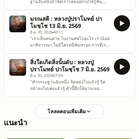
ฐานอันหนึ่งถ้าจิตเราไหลออกไปให้รู้ทัน
สัมปชัญญะ ตัวนี้ตัวใหญ่เลย อสัมโมหะ
อย่าห้ามจิต จิตไหลแล้วรู้ๆ เราจะได้จิตที่ตั้ง
แปลว่าสัมปชัญ
มั่น ต่อไปเราก็ดูจิตใจของตัวเอง จิตสุขก็รู้
มรณสติ : หลวงปู่ปราโมทย์ ปา
ทุกข์ก็รู้ ดีก็รู้ ชั่วก็รู้ เราไม่เลือกว่าต้องสุข
โมชฺโช 13 มิ.ย. 2569
ตลอด ไม่เลือกว่าต้องดี อะไรก็ได้ ถ้าผ่าน
มิ.ย. 30, 2026
40:11
เข้ามาสู่ความรับรู้ของจิต แค่รู้แค่เห็นไป
"เราเห็นคนตาย ไปงานศพไปอะไร เราน้อม
เรื่อยๆ เราก็จะเห็นว่าทุกอย่างเกิดแล้วดับ
มาพิจารณา ไม่มีใครหนีพ้นหรอก การที่เรา
ฝึกเรื่อยๆ แล้วต่อไปจิตก็จะบรรลุมรรคผลได้
คิดถึงความตายบ่อยๆ เป็นกรรมฐานที่ดีอัน
หลวงปู่ปราโมทย์ ปาโมชฺโ
หนึ่ง เรียกว่ามรณสติ ครูบาอาจารย์ของ
สิ่งใดเกิดสิ่งนั้นดับ : หลวงปู่
หลวงพ่อองค์หนึ่งคือหลวงปู่เทสก์ ท่านเคย
ปราโมทย์ ปาโมชฺโช 7 มิ.ย. 2569
บอกว่า มรณสติเป็นไม้ตาย ในการสู้กิเลส
มิ.ย. 30, 2026
57:09
ถ้ากรรมฐานตัวอื่น เอาใจเราไม่ลง
"ทำกรรมฐานอันหนึ่ง จิตหลงไปแล้วรู้ จิต
พิจารณาความตายลงไป เพราะทุกอย่างมัน
ถลำลงไปเพ่งแล้วรู้ ตัวนี้ฝึกให้มากเลย
ก็แค่ตาย ที่รักกันมากสุดท้ายก็พลัดพราก
สำคัญมาก ถ้าเราฝึกตัวนี้ได้จิตเราตั้งมั่น
ต้องตายจากกัน เกลียดกัน สุดท้ายก็ต้องตาย
ขันธ์จะแยก พอขันธ์แยกแล้ว ขันธ์แต่ละ
จากกัน หาสมบัติไว้เยอะแยะ สุดท
ขันธ์จะแสดงไตรลักษณ์ สุดท้ายมันจะเข้า
โหลดตอนเพิ่มเติม
มาที่จิต เห็นว่าจิตเองก็ตกอยู่ใต้ไตรลักษณ์
แนะนำ
จิตผู้รู้เกิดแล้วก็ดับ จิตที่ไปดูรูปเกิดแล้วก็ดับ
จิตที่ไปฟังเสียง จิตที่ไปดมกลิ่น จิตที่ไปลิ้ม
รส เกิดแล้วก็ดับ จิตที่ไปรู้สัมผัสทางกายเกิด