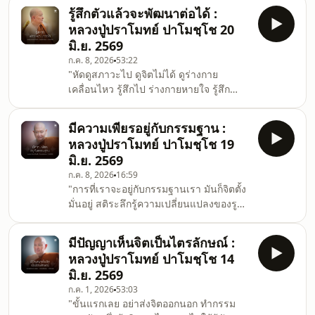
สัมมาสมาธิจะดีขึ้น เมื่อสัมมาสมาธิเราดี
รู้สึกตัวแล้วจะพัฒนาต่อได้ :
มากแล้ว การเจริญปัญญาจะไม่ยากเลย จะ
หลวงปู่ปราโมทย์ ปาโมชฺโช 20
ใช้เวลานิดเดียวเลย ใช้เวลาไม่นานก็จะ
มิ.ย. 2569
เข้าใจธรรมะ ธรรมะเบื้องต้นก็รู้ตัวเราไม่มี
ก.ค. 8, 2026
53:22
ธรรมะเบื้องปลายก็จะรู้ว่าสิ่งที่มีคือตัวทุกข์
"หัดดูสภาวะไป ดูจิตไม่ได้ ดูร่างกาย
พอรู้อย่างนี้จิตจะปล่อยวางทุกสิ่งทุกอย่าง
เคลื่อนไหว รู้สึกไป ร่างกายหายใจ รู้สึก
เพื่อจะเข้าไปสู่หล
ร่างกายยืน เดิน นั่ง นอน รู้สึก ร่างกาย
เคลื่อนไหว หยุดนิ่ง รู้สึก รู้สึกไปเรื่อยๆ เพื่อ
มีความเพียรอยู่กับกรรมฐาน :
ให้รู้สึกตัว รู้สึกตัวแล้วจะพัฒนาต่อได้ ถ้า
หลวงปู่ปราโมทย์ ปาโมชฺโช 19
ลืมตัวเองไม่มีทางพัฒนาเลย ถ้ารู้สึกจิตได้
มิ.ย. 2569
รู้สึกจิต มันรู้ได้หลายระดับ รู้ง่ายที่สุดเลย
ก.ค. 8, 2026
16:59
จิตสุขก็รู้ จิตทุกข์ก็รู้ จิตเฉยๆ ก็รู้ อันนี้มีแค่
"การที่เราจะอยู่กับกรรมฐานเรา มันก็จิตตั้ง
3 ตัว ถ้ารู้ได้ละเอียดขึ้น ก็เห็นจิตเป็นกุศลก็
มั่นอยู่ สติระลึกรู้ความเปลี่ยนแปลงของรูป
รู้ เป็นอ
ธรรมนามธรรม สัมปชาโน สัมปชัญญะ
รู้สึกที่ตัวเอง สติรู้สภาวะทั้งหลาย แต่เริ่มต้น
มีปัญญาเห็นจิตเป็นไตรลักษณ์ :
ก็ต้องมีอาตาปี มีความเพียรที่จะแผดเผา
หลวงปู่ปราโมทย์ ปาโมชฺโช 14
กิเลส จะแผดเผากิเลสก็มีวิหารธรรม มี
มิ.ย. 2569
เครื่องอยู่ที่เหมาะกับตัวเอง แล้วก็อยู่กับ
ก.ค. 1, 2026
53:03
เครื่องอยู่อันนั้น ไม่หลงลืม ตรงที่เราไม่
"ขั้นแรกเลย อย่าส่งจิตออกนอก ทำกรรม
หลงลืมสิ่งที่ควรจะทำ เรียกอสัมโมหะ