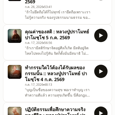
2569
ผลในลำดับต่อไปในชาติต่อๆ ไป บางกรรม
ก.ค. 26, 2026
53:41
ก็ให้ผลหลังจาก 3 ชาติ 7 ชาติไปแล้วอะไร
"ถ้าไม่ยึดถือได้ก็ไม่ทุกข์ เรายึดถือเพราะเรา
อย่างนี้ บางกรรมอีกนานกว่าจะให้ผล กรรม
ไม่รู้ความจริง ของรูปธรรมนามธรรม ของ
บางอย่างยุติไปไม่ให้ผลเรียกอโหสิกรรม
กายของใจ ฉะนั้นเราก็ต้องมาเรียนรู้ความ
อโหสิกรรมคือกรรมที่ให้ผลส
จริงของกายของใจ ถ้าเรารู้ความจริงของ
คุณค่าของสติ : หลวงปู่ปราโมทย์
กายของใจ ใจก็จะเบื่อหน่ายคลายความ
ปาโมชฺโช 5 ก.ค. 2569
ยึดถือ เมื่อจิตไม่ยึดถือ จิตก็พ้นจากทุกข์ จิต
ก.ค. 17, 2026
56:56
ไม่มีภาระ ท่านบอกพระอรหันต์ท่านวาง
"ถ้าเรามีสติรักษาจิตอยู่ศีลก็เกิด มีสติอยู่จิต
ภาระลงแล้ว แล้วก็ไม่หยิบฉวยภาระขึ้นมา
ไหลไปหลงไปรู้ทัน จิตก็ตั้งมั่นมีสมาธิ ไม่
อีก สิ่งที่เป็นภาระก็คือรูปธรรมนามธรรม
ฟุ้งซ่าน มีสมาธิ แล้วพอตา หู จมูก ลิ้น กาย
หรือขันธ์ 5 นั่นล่ะ ขันธ์ 5 เป็นภาระ พระ
ใจ กระทบอารมณ์ เกิดความเปลี่ยนแปลง
อริยเจ้าคือพระอรหั
ทำกรรมใดไว้ต้องได้รับผลของ
ในร่างกายจิตใจ มีสติรู้ทันความ
กรรมนั้น :: หลวงปู่ปราโมทย์ ปา
เปลี่ยนแปลงในร่างกายในจิตใจ อันนั้น
โมชฺโช 4 ก.ค. 2569
เป็นการเดินปัญญา ฉะนั้นมีสติตัวเดียวเรา
ก.ค. 17, 2026
48:13
จะได้ทั้งศีล ได้ทั้งสมาธิ ได้ทั้งปัญญา เมื่อ
"บุญเป็นชื่อของความสุข พอเราทำบุญ เรา
ทำให้มากเจริญให้มาก ก็จะเกิดวิมุตติ เกิด
ทำความดีแล้ว ความสุขเกิดขึ้น นี่คือกฎแห่ง
อริยมรรค เกิดอริยผลขึ้น ถ้าทำให้มากเจริญ
กรรม ทำไม่ดีก็มีผลทางไม่ดีเกิดขึ้น จิตเรา
ให้มากสต
เสีย ถ้าเราภาวนาทุกวันๆ เราก็จะเชื่อกฎ
ปฏิบัติธรรมเพื่อศึกษาความจริง
แห่งกรรมเหมือนกัน ไม่ต้องระลึกชาติได้