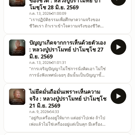
ของชีวิต : หลวงปู่ปราโมทย์ ปา
อะไรหรอก ไม่ต้องมีฤทธิ์มีเดชอะไรหรอก
โมชฺโช 28 มิ.ย. 2569
อย่างวันไหนอารมณ์ร้าย ไปด่าเขาอะไร
ก.ค. 13, 2026
01:00:09
อย่างนี้ ใจเศร้าหมอง ถ้ามานั่งสมาธิ โอ๊ย
"เราปฏิบัติธรรมเพื่อศึกษาความจริงของ
กว่าจะสงบ ไม่ใช่ง่ายเลย ไม่ค่อยสงบแล้ว นี้
ชีวิตเรา ถ้าเราเข้าใจความจริงของชีวิต
ก็กฎแห่งกรรม เพราะฉะนั้นไม่ว่าเราจะ
แล้ว จิตมันปล่อยวาง จิตมันไม่ยึดถือกาย
ทำกรรมอันใดไว้ดีห
ยึดถือใจได้ กายนี้ใจนี้คือตัวทุกข์ เมื่อจิตมัน
ปัญญาเกิดจากการเห็นด้วยตัวเอง
ไม่ไปหยิบฉวยตัวทุกข์ขึ้นมา จิตมันก็ไม่ทุกข์
: หลวงปู่ปราโมทย์ ปาโมชฺโช 27
จิตที่เหลืออยู่พ้นจากความทุกข์ไป" หลวงปู่
มิ.ย. 2569
ปราโมทย์ ปาโมชฺโช วัดสวนสันติธรรม 28
ก.ค. 13, 2026
01:01:31
มิถุนายน 2569
"การเจริญปัญญาไม่ใช่การนั่งคิดเอา ไม่ใช่
การนั่งฟังเทศน์เฉยๆ อันนั้นเป็นปัญญาขั้น
ต้น เรียนไปฟังเทศน์ฟังธรรมอะไร เพื่อให้รู้
วิธีปฏิบัติ ปัญญาที่เราไปฟังมานั้น ปัญญา
ไม่ยึดมั่นถือมั่นเพราะเห็นความ
ของพระพุทธเจ้า ของครูบาอาจารย์ ไม่ใช่
จริง : หลวงปู่ปราโมทย์ ปาโมชฺโช
ของเรา ปัญญาของเราเกิดจากการที่เรา
21 มิ.ย. 2569
เห็นด้วยตัวของเราเอง เห็นความจริงของ
ก.ค. 9, 2026
54:33
กาย เห็นความจริงของใจ จิตต้องตั้งมั่น ทรง
"อยู่กับเครื่องอยู่ให้มาก แต่อย่าไปเพ่ง ถ้าไป
สัมมาสมาธิ ปัญญาถึงจะเกิดได้" หลวงปู่
เพ่งแล้วไม่ใช่เครื่องอยู่แต่เป็นคุก มีเครื่องอยู่
ปราโมทย์ ปาโมชฺโช วัดสวนสันติธรรม 27
เราก็อยู่กับเครื่องอยู่ไป แล้วสติเราก็จะดีขึ้น
มิถุนายน 2569