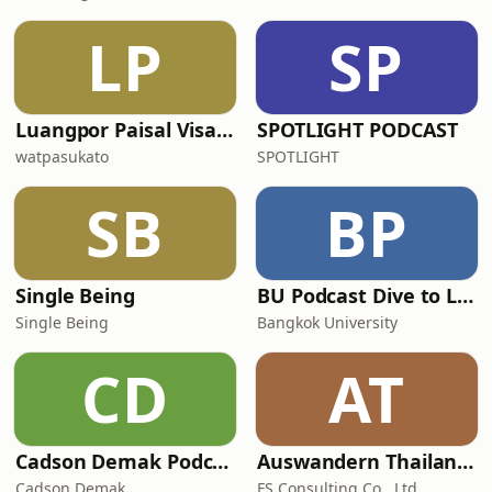
LP
SP
Luangpor Paisal Visalo‘s Podcast (ธรรมะ จาก หลวงพ่อไพศาล วิสาโล)
SPOTLIGHT PODCAST
watpasukato
SPOTLIGHT
SB
BP
Single Being
BU Podcast Dive to Lock in
Single Being
Bangkok University
CD
AT
Cadson Demak Podcast
Auswandern Thailand Podcast
Cadson Demak
FS Consulting Co., Ltd.