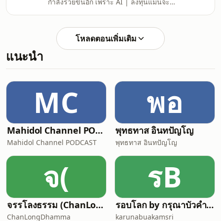
กำลังรวยขึ้นอีก เพราะ AI | ลงทุนแมนจะ
Age of Empires ? Power and Potent
เล่าให้ฟัง Robert Kuok มหาเศรษฐีอายุ
102 ปี ในมาเลเซียยอมปล่อยให้หลานชาย
ขยายจักรวาลธุรกิจตัวเอง ไปลงทุนสิ่งที่
โหลดตอนเพิ่มเติม
เกี่ยวกับ AI ทั้งที่ตัวเองเคยทำแต่ธุรกิจโลก
แนะนำ
เก่าอย่างเทรดดิ้ง สินค้าเกษตร ปาล์มน้ำมัน
โลจิสติกส์ และโรงแรม ไม่เกี่ยวกับธุรกิจ
โลกใหม่อย่าง AI เลย แต่การยอมเชื่อหลาน
ชาย ทำให้ปัจจุบัน ชายชราคนนี้กำลังรวย
MC
พอ
ขึ้นเป็นหมื
Mahidol Channel PODCAST
พุทธทาส อินทปัญโญ
Mahidol Channel PODCAST
พุทธทาส อินทปัญโญ
จ(
รB
จรรโลงธรรม (ChanLongDhamma)
รอบโลก by กรุณาบัวคำศรี
ChanLongDhamma
karunabuakamsri