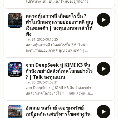
ไปทิศทางไหน บนโลกใหม่ของธุรกิจการ
เงิน ? | THE BRIEFCASE ยานแม่ SCBX
หรือ บริษัท เอสซีบี เอกซ์ จำกัด (มหาชน)
ตลาดหุ้นเกาหลี เกิดอะไรขึ้น ?
กลุ่มธุรกิจเทคโนโลยีทางการเงินชั้นนำที่
ทำไมนักลงทุนรายย่อยเกาหลี สูญ
สำคัญและเก่าแก่ที่สุดของไทย กำลังเดิน
เงินหมดตัว | ลงทุนแมนจะเล่าให้
ทางมาถึงจุดเปลี่ยนสำคัญอีกครั้ง กับการ
ฟัง
ก้าวขึ้นมารับไม้ต่อของ “ว่าที่กัปตัน” คน
ก.ค. 31, 2026
00:10:25
ใหม่ ทิศทางของ SCBX ในโลกธุรกิจการ
ตลาดหุ้นเกาหลี เกิดอะไรขึ้น ? ทำไมนัก
เงินยุคใหม่ที่เต็มไปด้วยความท้าทาย จะ
ลงทุนรายย่อยเกาหลี สูญเงินหมดตัว |
เปลี่ยนไปจากเดิมแค่ไหน
ลงทุนแมนจะเล่าให้ฟัง ถ้าเรามีเพื่อนเป็น
คนเกาหลีใต้ เก็บเงินมาทั้งชีวิตได้ 50 ล้าน
จาก DeepSeek สู่ KIMI K3 จีน
ชายเกาหลีใต้วัย 40 ปี คนหนึ่งโพสต์ว่า ได้
กำลังเขย่าบัลลังก์เทคโลกอย่างไร
ทุ่มเงินเก็บทั้งชีวิต 50 ล้านบาทและกู้เพิ่ม
? | Talk ลงทุนแมน
เพื่อลงทุนในตลาดหุ้นเกาหลีใต้ที่กำลังพุ่ง
ก.ค. 30, 2026
01:03:31
แรง แต่เพียง 1 เดือนเขากลับหมดตัว
จาก DeepSeek สู่ KIMI K3 จีนกำลังเขย่า
เหตุการณ์นี้ไม่ได้เกิดขึ้นกับเขาแค่คนเดียว
บัลลังก์เทคโลกอย่างไร ? | Talk ลงทุนแมน
แต่เป็นวิกฤติที่นักลงทุนรายย่อยเกาหลีใต้
จากกระแส DeepSeek ที่โลกเคยตื่นตา วัน
กำล
นี้จีนเปิดตัว AI โมเดลใหม่อย่าง KIMI K3
อังกฤษ นอร์เวย์ เจอขุมทรัพย์
และการเดิมพันครั้งใหญ่ในอุตสาหกรรม
เหมือนกัน แต่บริหารโชคต่างกัน
Hard Tech ท่ามกลางภาพรวมเศรษฐกิจจีน