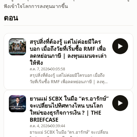
ฟังเข้าใจโลกการลงทุนมากขึ้น
ตอน
สรุปสิ่งที่ต้องรู้ แต่ไม่ค่อยมีใคร
บอก เมื่อถึงวัยที่เริ่มซื้อ RMF เพื่อ
ลดหย่อนภาษี | ลงทุนแมนจะเล่า
ให้ฟัง
ส.ค. 7, 2026
00:05:58
สรุปสิ่งที่ต้องรู้ แต่ไม่ค่อยมีใครบอก เมื่อถึง
วัยที่เริ่มซื้อ RMF เพื่อลดหย่อนภาษี | ลงทุน
แมนจะเล่าให้ฟัง เมื่อเข้าสู่วัยทำงานและ
เริ่มมีรายได้ถึงเกณฑ์เสียภาษี หลายคน
ยานแม่ SCBX ในมือ “ดร.อารักษ์”
มักได้รับคำแนะนำให้ลงทุนใน RMF เพราะ
จะเปลี่ยนไปทิศทางไหน บนโลก
นอกจากจะช่วยลดหย่อนภาษีได้แล้ว ยังเป็น
ใหม่ของธุรกิจการเงิน ? | THE
โอกาสในการสร้างความมั่งคั่งระยะยาว แต่
BRIEFCASE
น้อยคนนักที่จะลงลึกว่า ถ้าลงทุนใน RMF
ส.ค. 4, 2026
00:39:44
ควรรู้ อะไรบ้าง ควรดู ตรงไหน ทำอย่างไร
ยานแม่ SCBX ในมือ “ดร.อารักษ์” จะเปลี่ยน
ถึงจะดีกับเรา แล้วเราควรรู้ข้อมูลอะไรเกี่ย