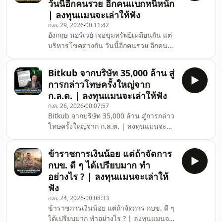
วันนี้อีกคนรวย อีกคนแบกหนี้หนัก
ที่อาจดูซบเซาในภาคการบริโภค แต่ภาค
| ลงทุนแมนจะเล่าให้ฟัง
เทคโนโลยีกลับเติบโตอย่างก้าวกระโดด
ก.ค. 29, 2026
00:11:42
จนกลายเป็นเครื่องจักรเศรษฐกิจใหม่ ที่
อังกฤษ นอร์เวย์ เจอขุมทรัพย์เหมือนกัน แต่
รัฐบาลจีนพัฒนาให้เป็นเครื่องยนต์สำคัญ
บริหารโชคต่างกัน วันนี้อีกคนรวย อีกคน
สำหรับการเติบโตของเศรษฐก
แบกหนี้หนัก | ลงทุนแมนจะเล่าให้ฟัง รู้
หรือไม่ 13.5 ล้านบาท คือมูลค่าความมั่งคั่ง
Bitkub จากบริษัท 35,000 ล้าน สู่
ขั้นต่ำที่ชาวนอร์เวย์ทุกคนมีตั้งแต่เกิด
การกล่าวโทษครั้งใหญ่จาก
ตัวเลขนี้ไม่ได้มาจากความโชคดี แต่เกิด
ก.ล.ต. | ลงทุนแมนจะเล่าให้ฟัง
จากการบริหารจัดการที่ยอดเยี่ยม ผิดกับ
ก.ค. 26, 2026
00:07:57
อังกฤษที่เคยได้รับโอกาสทอง แต่กลับเลือก
Bitkub จากบริษัท 35,000 ล้าน สู่การกล่าว
เส้นทางที่แตกต่าง จนปัจจุบันกลายเป็นสอง
โทษครั้งใหญ่จาก ก.ล.ต. | ลงทุนแมนจะ
ประเทศที่สถานการณ์ทางเศรษฐกิจห่างกัน
เล่าให้ฟัง Bitkub เคยได้รับการยกย่องว่า
ราวฟ้ากับเหว
เป็นยูนิคอร์นตัวแรก ๆ ของไทย เพราะ
ข้าราชการเงินน้อย แต่ถ้าจัดการ
SCBX เคยต้องการซื้อหุ้น Bitkub ด้วยการ
กบข. ดี ๆ ได้เปรียบมาก ทำ
ประเมินมูลค่าบริษัทถึง 35,000 ล้านบาท
อย่างไร ? | ลงทุนแมนจะเล่าให้
โดยยอมจ่าย 17,850 ล้านบาท เพื่อสัดส่วน
ฟัง
หุ้น 51% ใน Bitkub ปี 2564 เป็นปีที่พีกที่สุด
ก.ค. 24, 2026
00:08:33
ของ Bitkub ในตอนนั้นสินทรัพย์ดิจิทัลได้
ข้าราชการเงินน้อย แต่ถ้าจัดการ กบข. ดี ๆ
รับความนิยมมาก และเป็นปีที่ Bitkub ได้
ได้เปรียบมาก ทำอย่างไร ? | ลงทุนแมนจะ
ก้าวขึ้นมาเป