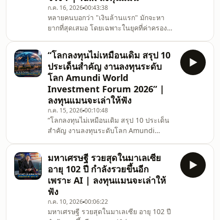
ก.ค. 16, 2026
00:43:38
รายสำคัญอย่าง PHAT ที่ผู้ก่อตั้งมี
หลายคนบอกว่า "เงินล้านแรก" มักจะหา
ประสบการณ์กว่า 30 ปี ในวงการน้ำมัน
ยากที่สุดเสมอ โดยเฉพาะในยุคที่ค่าครอง
ปาล์ม จะเพิ่มโอกาสในตลาดโลกมูลค่ากว่า
ชีพพุ่งสูง และการแข่งขันในตลาดงานที่ดุ
1.8 ล้านล้านบาท ได้มากน้อยเพียงใด ? แ
เดือด การตั้งเป้าหมายปั้น “เงินล้านแรก”
“โลกลงทุนไม่เหมือนเดิม สรุป 10
สำหรับคนรุ่นใหม่ และ Gen Z เป็นไปได้
ประเด็นสำคัญ งานลงทุนระดับ
จริง หรือแค่ฝัน ? ร่วมพูดคุยกับ 2 ผู้ที่มี
โลก Amundi World
ประสบการณ์หาล้านแรกด้วยตัวเอง ที่จะมา
Investment Forum 2026” |
แชร์มุมมองและประสบการณ์ส่วนตัว ตั้งแต่
ลงทุนแมนจะเล่าให้ฟัง
Mindset การเก็บเงินล้านแรก ไปจนถึง
Roadmap การจัดพอร์ตลงทุนจริงที่ใคร ๆ ก็
ก.ค. 15, 2026
00:10:48
“โลกลงทุนไม่เหมือนเดิม สรุป 10 ประเด็น
สามารถทำตามได้ กับ
สำคัญ งานลงทุนระดับโลก Amundi
World Investment Forum 2026” |
ลงทุนแมนจะเล่าให้ฟัง โลกการลงทุน กำลัง
มหาเศรษฐี รวยสุดในมาเลเซีย
เปลี่ยนกติกา สิ่งที่เคยใช้ได้ อาจใช้ไม่ได้
อายุ 102 ปี กำลังรวยขึ้นอีก
เหมือนเดิม สิ่งที่เคยปลอดภัย อาจไม่อีกต่อ
เพราะ AI | ลงทุนแมนจะเล่าให้
ไป และสิ่งที่เคยดูไกลตัว กำลังกลายเป็น
ฟัง
เรื่องสำคัญของพอร์ตลงทุน แก่นสำคัญ 10
ก.ค. 10, 2026
00:06:22
ประเด็นจากงาน Amundi World
มหาเศรษฐี รวยสุดในมาเลเซีย อายุ 102 ปี
Investment Forum 2026 ภายใต้ธีมใหญ่