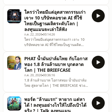
เล่าให้ฟัง ข้าราชการหลายคนอาจมองว่า
เงินเดือนน้อยจนออมยากและวางแผน
ใครว่าไทยมีแต่อุตสาหกรรมเก่า
เกษียณได้ลำบาก แต่ความจริงคือ ความลับ
เจาะ 10 บริษัทคอขวด AI ที่ใช้
ของความมั่งคั่ง อาจซ่อนอยู่ในการจัดการ
ไทยเป็นฐานผลิตระดับโลก |
กบข. ที่หลายคนมองข้าม เพราะหากรู้จัก
ลงทุนแมนจะเล่าให้ฟัง
เลือกแผนการลงทุนให้เหมาะสมกับเป้า
ก.ค. 22, 2026
00:14:26
หมายและระดับความเสี่ยงเงินก้อนนี้จะ
ใครว่าไทยมีแต่อุตสาหกรรมเก่า เจาะ 10
กลายเป็นตัวช่วยสำคัญ ที่สร้างผลตอบแทน
บริษัทคอขวด AI ที่ใช้ไทยเป็นฐานผลิต
ได้ดีกว่าการฝากเงินไว้เฉย ๆ เทคนิคการบ
ระดับโลก | ลงทุนแมนจะเล่าให้ฟัง แม้
อุตสาหกรรมหนักที่เป็นเครื่องยนต์หลักใน
PHAT น้ำมันปาล์มไทย กับโอกาส
การขับเคลื่อนเศรษฐกิจไทย อย่างเครื่องใช้
ทอง 1.8 ล้านล้านบาท บุกตลาด
ไฟฟ้า และยานยนต์ อาจเผชิญกับภาวะ
โลก | THE BRIEFCASE
ชะลอตัว แต่ประเทศไทยไม่ได้ตกขบวนเท
ก.ค. 20, 2026
00:36:16
รนด์ AI และยังได้รับอานิสงส์จากการเป็น
1.8 ล้านล้านบาท โอกาสทอง น้ำมันปาล์ม
ฐานการผลิตชิ้นส่วนสำคัญที่ขาดไม่ได้
ไทย สู่ตลาดโลก | THE BRIEFCASE ช่วงที่
สำหรับ AI มาเจาะ 10 บริษัทไทยที่เป็น "คอ
ผ่านมาตลาดทุนไทยอาจไม่ร้อนแรงเท่า
ขวด" สำคัญในอุตสาหกรรม AI ซึ่งเป
ตลาดทุนต่างประเทศ แต่ทำไม PHAT ถึง
พอร์ต “ล้านแรก” หายาก แต่หา
เลือก IPO ในช่วงนี้ ? เมื่ออุตสาหกรรม
ได้ ! ลงทุนอย่างไรให้ไปถึงเป้าได้
ปาล์มน้ำมันไม่ใช่แค่เรื่องเกษตร แต่คือห่วง
จริง ? | Talk ลงทุนแมน
โซ่อุปทานขนาดใหญ่ในตลาดโลก ผู้เล่น