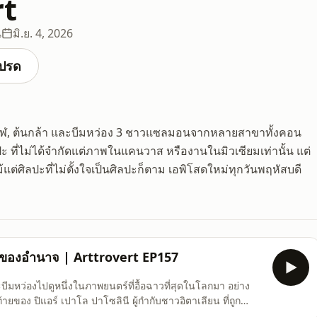
rt
น
มิ.ย. 4, 2026
ปรด
่คิด จุฬ, ต้นกล้า และบีมหว่อง 3 ชาวแซลมอนจากหลายสาขาทั้งคอน
ปะ ที่ไม่ได้จำกัดแต่ภาพในแคนวาส หรืองานในมิวเซียมเท่านั้น แต่
่ศิลปะที่ไม่ตั้งใจเป็นศิลปะก็ตาม เอพิโสดใหม่ทุกวันพฤหัสบดี
ยของอำนาจ | Arttrovert EP157
มหว่องไปดูหนึ่งในภาพยนตร์ที่อื้อฉาวที่สุดในโลกมา อย่าง
ยของ ปิแอร์ เปาโล ปาโซลินี ผู้กำกับชาวอิตาเลียน ที่ถูก
of