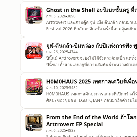
Sodom ของมาร์กีส์ เดอ ซาด โดยปรับให้เรื่องรา
Ghost in the Shell อะนิเมะชั้นครู ท
ก.พ. 5, 2026
3890
Arttrovert และสามดู๊ด จุฬ เม้ง ต้นกล้า กลับม
Festival 2026 ที่กลับมาอีกครั้ง ครั้งนี้สามดู๊ดหย
เทศกาลครั้งนี้มารีวิว ว่าอะไรที่ทำให้มันยอดเยี่ย
จุฬ-ต้นกล้า-บีมหว่อง กับปีแห่งการฟัง
ธ.ค. 26, 2025
4744
ปีนี้แม้ Arttrovert จะยังไม่ได้จังหวะคัมแบ็ก แต่ทั้
ปีนี้ของทั้งสามเลยอยู่ที่ความสัมพันธ์ระหว่างตัว
อย่างจริงจัง / การได้แคร์ตัวเองมากกว่าสายตาคนอื
เซอร
H0M0HAUS 2025 เทศกาลเควียร์เพื่อ
มิ.ย. 10, 2025
5482
H0M0HAUS เทศกาลศิลปะการแสดงที่เปิดกว้างให้
ศิลปะของชุมชน LGBTQIAN+ กลับมาอีกคำรบในปี 
โอ๊ต-ปฏิพล อัศวมหาพงษ์ / แรปเตอร์-สิรภพ อัตโต
ในปีนี้ ที่เต็มไปด้วยกิจกรรมหลากหลายมากขึ้น ในพื้นที่กว้างขึ้น เทศกาลศิลปะการแส
From the End of the World ถ้าโลกจ
15 มิ
Arttrovert EP Special
ก.พ. 6, 2025
4838
Salmon Podcast พาร์ตเนอร์กับเทศกาลภาพยนตร์ญี