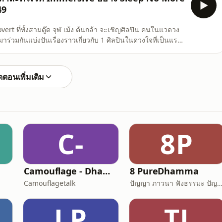
49
vert ที่ทั้งสามดู๊ด จุฬ เม้ง ต้นกล้า จะเชิญศิลปิน คนในแวดวง
่วมกันแบ่งปันเรื่องราวเกี่ยวกับ 1 ศิลปินในดวงใจที่เป็นแรง
ครเวที มาพูดคุยกันถึงกลุ่มละครเวทีจากนิวยอร์กอ
ตอนเพิ่มเติม
C-
8P
Camouflage - Dhamma Talk
8 PureDhamma
Camouflagetalk
ปัญญา ภาวนา ฟังธรรมะ ปัญญาภาวนา Panya Bh
LP
TJ