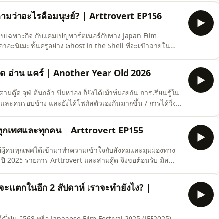
วในหนังมาเกิดในอิตาลีช่วงเผด็จการฟาสชิสม์ หนังมีความอื
ี่ถามว่าอะไรคือมนุษย์? | Arttrovert EP156
าแบบเฉพาะกิจ กับแคมเปญพาร์ตเนอร์กับทาง Japan Film
ิบเอาอะนิเมะชั้นครูอย่าง Ghost in the Shell ที่จะเข้าฉายใน
ม และปรัชญาเบื้องหลังผลงานนี้พาเราไปถกเถียงเรื่อง Post-
humanism ที่ดูจะใกล้กลับยุคนี้มากขึ้น เทศกาลภาพยนตร์ญี่ปุ่น 2569 จัดในวันและสถานที่เหล่านี้ 13
 พูด อ่าน แคร์ | Another Year Old 2026
งสามดู๊ด จุฬ ต้นกล้า บีมหว่อง ก็ยังได้เม้าท์มอยกัน การเรียนรู้ใน
เองและคนรอบข้าง และยังได้โฟกัสตัวเองกันมากขึ้น / การได้วิ่ง
่น / การได้ออกไปเปิดหูเปิดตาในที่ใหม่ๆ / และตบท้ายที่
์ไพรส์จากต้นกล้า ที่ทำให้จุฬต้องเหวอหนัก! ติดตามบทเรียนในปี 2025 และสิ่งที
ทุกเพศและทุกคน | Arttrovert EP155
ผู้คนทุกเพศได้เข้ามาทำความเข้าใจกับสังคมและมุมมองทาง
2025 รายการ Arttrovert และสามดู๊ด จึงขอต้อนรับ มิส
หิ / และ Amadiva หรือ ออม-ปัถวี เทพไกรวัล มาเล่าถึงเทศกาล
ดง H0M0HAUS จัดถึงวันที่
ะแตกในอีก 2 สัปดาห์ เราจะทำยังไง? |
่ปุ่น 2568 หรือ Japanese Film Festival 2025 (JFF2025)