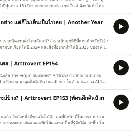
ร์ญี่ปุ่นกว่า 15 เรื่อง หลากหลายประเภท ใน 4 จังหวัดทั่วไทย
orld ที่ว่าด้วยเด็กสาวที่ได้รับพลังเ
ลายอย่าง แต่ก็ไม่เห็นเป็นไรเลย | Another Year
#AnotherYearOld #AnotherYearOld2025 —-- ติดต่อโฆษณาได้ที่ podcast.salmon@gmail.com Foll
งเศส | Arttrovert EP154
ังสือ The Virgin Suicides* Arttrovert กลับมาแบบตอน
 Maho Rasop มาพูดถึงศิลปิน headliner ในตำนานอย่าง AIR
ovisual ในการทำโชว์ของวง ที่ให้ความรู้สึกกลมกลืนกับเพลง
อัลบั้มที่สร้างชื่อให้กับพวกเขาอย่าง Moon Safari (1998) ที่
์บ้าง? | Arttrovert EP153 [ทัศนศึกศิลป์ in
นแล้ว อีกสิ่งหนึ่งที่ขาดไม่ได้คือ คนที่มีหน้าที่ในการรวบรวม
งานของตนมาจัดแสดงเพื่อให้ผลงานเป็นที่รู้จักได้มากขึ้น ใน
ย พรศิริกุล และ ท็อป-ไผทวัฒน์ จ่างตระกูล ผู้ร่วมก่อตั้ง