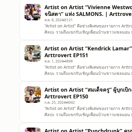
เทศกาลศิลปะ Mango Art Festival ที่หลายๆ คนคุ้
Artist on Artist “Vivienne Westwoo
จนิสตา” แห่ง SALMONS. | Arttrove
ส.ค. 8, 2024
5121
“Artist on Artist” คือช่วงพิเศษของรายการ Arttro
ศิลปะ รวมถึงแขกรับเชิญเพื่อนบ้านชาวแซลมอน มาร
บันดาลใจในงาน หรือในชีวิตของพวกเขา Arttrover
รับเชิญใกล้ตัวอย่าง “เนย-จนิสตา” โคโฮสต์จากรา
Artist on Artist “Kendrick Lamar”
Arttrovert EP151
ส.ค. 1, 2024
4898
“Artist on Artist” คือช่วงพิเศษของรายการ Arttro
ศิลปะ รวมถึงแขกรับเชิญเพื่อนบ้านชาวแซลมอน มาร
บันดาลใจในงาน หรือในชีวิตของพวกเขา Arttrove
รับเชิญ “AUTTA” หรือกร-อัษฎกร เดชมาก ศิลปิน
Artist on Artist “สมเด็จครู” ผู้บุก
Arttrovert EP150
ก.ค. 25, 2024
4042
“Artist on Artist” คือช่วงพิเศษของรายการ Arttro
ศิลปะ รวมถึงแขกรับเชิญเพื่อนบ้านชาวแซลมอน มาร
บันดาลใจในงาน หรือในชีวิตของพวกเขา ใน Arttrov
ต้อนรับ Art of Hongtae หรือ 'ฮ่องเต้' กนต์ธร เต
Artist on Artist “Punchdrunk” ค