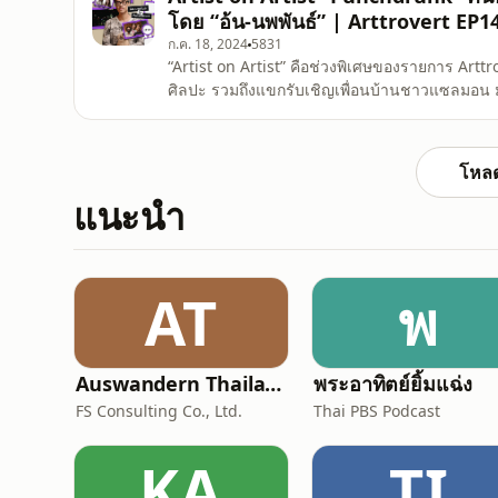
โดย “อ้น-นพพันธ์” | Arttrovert EP1
ก.ค. 18, 2024
5831
“Artist on Artist” คือช่วงพิเศษของรายการ Arttro
ศิลปะ รวมถึงแขกรับเชิญเพื่อนบ้านชาวแซลมอน มาร
บันดาลใจในงาน หรือในชีวิตของพวกเขา ใน Arttrovert เอพิโสดนี้ มาในฝั่งละครเวทีกันบ้าง สามดู๊ดขอต้อนรับ
“อ้น-นพพันธ์ บุญใหญ่” นักแสดงอิสระ และคนทำละ
โหลด
แนะนำ
AT
พ
Auswandern Thailand Podcast
พระอาทิตย์ยิ้มแฉ่ง
FS Consulting Co., Ltd.
Thai PBS Podcast
KA
TI