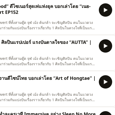
นเคย ถึงที่มาที่ไป ความสำคัญของการมีเ
d” ดีไซเนอร์สุดเท่แห่งยุค บอกเล่าโดย “เนย-
rt EP152
vert ที่ทั้งสามดู๊ด จุฬ เม้ง ต้นกล้า จะเชิญศิลปิน คนในแวดวง
่วมกันแบ่งปันเรื่องราวเกี่ยวกับ 1 ศิลปินในดวงใจที่เป็นแรง
t สัปดาห์นี้เป็นอีพีสุดท้ายก่อนจะพักซีซันกันไป เราขอพาแขก
ยการ World Y ผู้มีอีกบทบาทคือ เป็น Freelance S
 ศิลปินแรปเปอร์ แรงบันดาลใจของ “AUTTA” |
vert ที่ทั้งสามดู๊ด จุฬ เม้ง ต้นกล้า จะเชิญศิลปิน คนในแวดวง
่วมกันแบ่งปันเรื่องราวเกี่ยวกับ 1 ศิลปินในดวงใจที่เป็นแรง
rt สัปดาห์นี้ นายจุฬติดโควิด เม้งและต้นกล้าเลยขอชวนแขก
และโฮสต์จากรายการเพื่อนบ้านอย่าง AUTTA แลกเปลี่ยน มา
เบิกงานดีไซน์ไทย บอกเล่าโดย “Art of Hongtae” |
vert ที่ทั้งสามดู๊ด จุฬ เม้ง ต้นกล้า จะเชิญศิลปิน คนในแวดวง
่วมกันแบ่งปันเรื่องราวเกี่ยวกับ 1 ศิลปินในดวงใจที่เป็นแรง
ert เอพิโสดนี้กลับมาที่ศิลปินไทย จุฬ-เม้ง-ต้นกล้า ขอ
โชฬาร มาพูดถึงศิลปินที่เขารักกันบ้าง รอบนี้เขาจะ
นทำละครเวที Immersive อย่าง Sleep No More