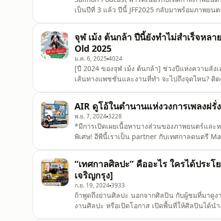
เป็นปีที่ 3 แล้ว ปีนี้ JFF2025 กลับมาพร้อมภาพยนต
ตลอดเดือนกุมภาพันธ์นี้ Cinefile อีพีนี้ จุฬ เม้ง ต้นกล้า ชวน จัส-ธีรพันธ์ จากรายการ Cinefile มาคุยเรื่องหนึ่งใน
หนังดีประจำเทศกาลนี้อย่าง From the End of the W
จุฬ เม้ง ต้นกล้า ปีนี้ยังทำไม่สำเร็จห
Old 2025
ม.ค. 6, 2025
4024
[ปี 2024 ของจุฬ เม้ง ต้นกล้า] ช่วงปีแห่งความลังเล เราถนัดงานฝั่งไหนกันแน่? / เราเป็นลูกที่ดีที่สุดแล้วหรือยัง? /
เส้นทางแพชชั่นและงานที่ทำ จะไปถึงจุดไหน? ติดตามบทเรียนในปี 2024 และสิ่งที่อยากทำในปี 2025 ของจุฬ เม้ง
ต้นกล้า ได้ใน Another Year Old อีพีนี้เลย! https://linktr.ee/salmon_podcast #SalmonPodcast
AIR ดูโอ้ในตำนานแห่งวงการเพลงฝรั่
พ.ย. 7, 2024
3228
*มีการเปิดเผยเนื้อหาบางส่วนของภาพยนตร์และหน
พิเศษ! อีพีนี้เราเป็น partner กับเทศกาลดนตรี
ถึงที่มา รูปแบบเพลงในแต่ละอัลบั้ม ลักษณะ audi
อย่างครบถ้วน และที่พิเศษมากๆ ก็คือ AIR จะมาแสดง
“เทศกาลศิลปะ” คืออะไร ใครได้ประโยชน
งาน
เจริญกรุง]
ก.ย. 19, 2024
3933
ถ้าพูดถึงย่านศิลปะ นอกจากศิลปิน กับผู้ชมที่มาดูงา
งานศิลปะ หรือเปิดโอกาส เปิดพื้นที่ให้ศิลปินได้นำ
Arttrovert เอพิโสดนี้ สามดู๊ดขอพาไปคุยกับ บี–สุชา