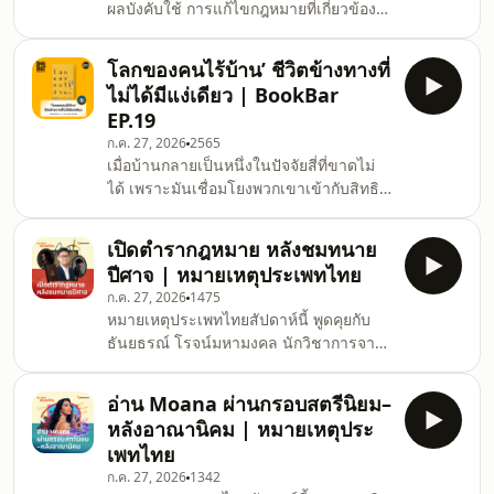
ผลบังคับใช้ การแก้ไขกฎหมายที่เกี่ยวข้อง
จัดการกับ "ความยากจน" อย่างไร งา
ยังไม่คืบหน้า แม้เดิมมีเป้าหมายให้ดำเนิน
นวิจัยช
การภายใน 180 วัน ขณะเดียวกัน บาง
โลกของคนไร้บ้าน’ ชีวิตข้างทางที่
หน่วยงานยังลังเลที่จะบังคับใช้กฎหมายที่มี
ไม่ได้มีแง่เดียว | BookBar
ความเป็นกลางทางเพศอยู่แล้ว ส่งผลให้คู่
EP.19
สมรสหลากหลายเพศยังเผชิญอุปสรรคใน
ก.ค. 27, 2026
2565
การเข้าถึงสิทธิในฐานะครอบครัว รายการ
เมื่อบ้านกลายเป็นหนึ่งในปัจจัยสี่ที่ขาดไม่
Gender Unboxed Podcast ซีรีส์ใหม่จาก
ได้ เพราะมันเชื่อมโยงพวกเขาเข้ากับสิทธิ
ประชาไท ชวนพูดคุยกับ นัยนา สุภาพึ่ง จาก
สวัสดิการ รวมถึงเป็นพื้นที่ปลอดภัยและ
มูลนิธิเพื่อสิทธิและความเป็
สถานที่ติดต่อกับผู้อื่น ทำให้เมื่อกลายเป็น
เปิดตำรากฎหมาย หลังชมทนาย
‘คนไร้บ้าน’ จึงถูกมองเป็นสิ่งแปลกแยกจาก
ปีศาจ | หมายเหตุประเพทไทย
สังคม เพราะพวกเขาไม่มี ‘บ้าน’ ให้เราเชื่อม
ก.ค. 27, 2026
1475
โยงด้วย BookBar ชวนพูดคุยกับ รศ.ดร.บุญ
หมายเหตุประเพทไทยสัปดาห์นี้ พูดคุยกับ
เลิศ วิเศษปรีชา อาจารย์ประจำคณะ
ธันยธรณ์ โรจน์มหามงคล นักวิชาการจาก
สังคมวิทยาและมานุษยวิทยา มหาวิทยาลัย
คณะนิติศาสตร์ มหาวิทยาลัยธรรมศาสตร์
ธรรมศาสตร์ ผู้เขียนหนังสือ ‘โลกของคนไร้
ชวนเปิดตำรากฎหมายหลังชมซีรีส์ ทนาย
บ้าน’ โดยดัดแ
อ่าน Moana ผ่านกรอบสตรีนิยม–
ปีศาจ เพื่อสำรวจว่า เมื่อมองผ่านมุมมอง
หลังอาณานิคม | หมายเหตุประ
ทางนิติศาสตร์ ซีรีส์เรื่องนี้สะท้อนอะไร
เพทไทย
เกี่ยวกับกระบวนการยุติธรรมและระบบ
ก.ค. 27, 2026
1342
กฎหมายไทย ทำความเข้าใจความเชื่อมโยง