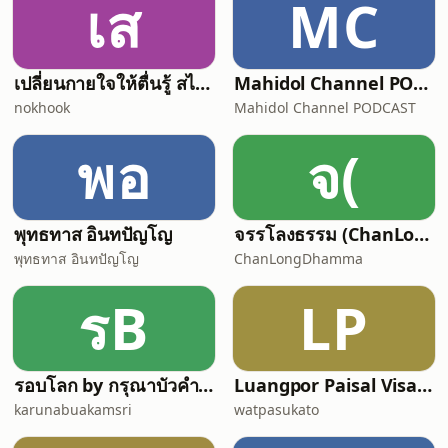
เส
MC
แผนการอันแยบยล ซีรีส์แนวนี้ได้รับความนิ
ยมอ
เปลี่ยนกายใจให้ตื่นรู้ สไตล์ "พื้นที่ของควา
Mahidol Channel PODCAST
nokhook
Mahidol Channel PODCAST
พอ
จ(
พุทธทาส อินทปัญโญ
จรรโลงธรรม (ChanLongDhamma)
พุทธทาส อินทปัญโญ
ChanLongDhamma
รB
LP
รอบโลก by กรุณาบัวคำศรี
Luangpor Paisal Visalo‘s Podcast (ธรรมะ จาก หลวงพ่อไพศาล วิสาโล)
karunabuakamsri
watpasukato