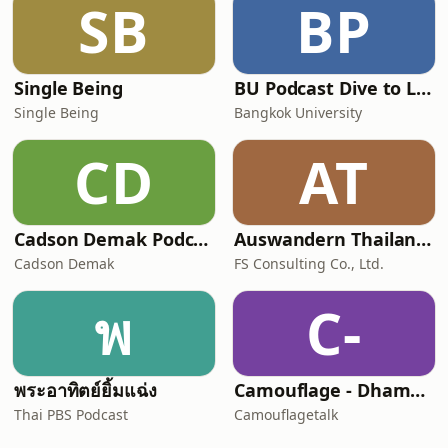
SB
BP
Single Being
BU Podcast Dive to Lock in
Single Being
Bangkok University
CD
AT
Cadson Demak Podcast
Auswandern Thailand Podcast
Cadson Demak
FS Consulting Co., Ltd.
พ
C-
พระอาทิตย์ยิ้มแฉ่ง
Camouflage - Dhamma Talk
Thai PBS Podcast
Camouflagetalk