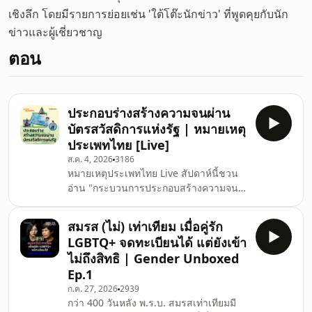
เชิงลึก โดยมีรายการย่อยเช่น 'ใต้โต๊ะนักข่าว' ที่พูดคุยกับนัก
ข่าวและผู้เชี่ยวชาญ
ตอน
ประกอบร่างสร้างความจนผ่าน
บัตรสวัสดิการแห่งรัฐ | หมายเหตุ
ประเพทไทย [Live]
ส.ค. 4, 2026
3186
หมายเหตุประเพทไทย Live สัปดาห์นี้ชวน
อ่าน "กระบวนการประกอบสร้างความจน
ในสังคมเสรีนิยมใหม่ กรณีศึกษา: บัตร
สวัสดิการแห่งรัฐ" (2566) ผลงานของ ยุวดี
สมรส (ไม่) เท่าเทียม เมื่อคู่รัก
วงศ์วีระประเสริฐ ดุษฎีนิพนธ์ปรัชญาดุษฎี
LGBTQ+ จดทะเบียนได้ แต่ยังเข้า
บัณฑิต สาขาวิชาสหวิทยาการ วิทยาลัยสห
ไม่ถึงสิทธิ | Gender Unboxed
วิทยาการ มหาวิทยาลัยธรรมศาสตร์ ซึ่ง
Ep.1
ศึกษานโยบายบัตรสวัสดิการแห่งรัฐในช่วง
ก.ค. 27, 2026
2939
ปี 2559–2562 ผ่านกรอบแนวคิดเสรีนิยม
กว่า 400 วันหลัง พ.ร.บ. สมรสเท่าเทียมมี
ใหม่ เพื่อทำความเข้าใจว่ารัฐนิยามและ