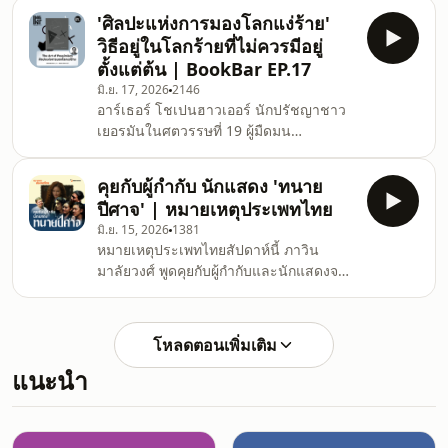
ประวัติศาสตร์การกระจายอำนาจและการ
หน
'ศิลปะแห่งการมองโลกแง่ร้าย'
ปกครองท้องถิ่นไทย ตั้งแต่หลังการ
วิธีอยู่ในโลกร้ายที่ไม่ควรมีอยู่
เปลี่ยนแปลงการปกครอง 2475 ผ่านยุค
ตั้งแต่ต้น | BookBar EP.17
เผด็จการทหาร ช่วงประชาธิปไตยเบ่งบาน
มิ.ย. 17, 2026
2146
การปฏิรูปท้องถิ่นหลังพฤษภา 2535 จนถึง
อาร์เธอร์ โชเปนฮาวเออร์ นักปรัชญาชาว
ยุคที่การกระจายอำนาจชะงักงัน ทำไมการ
เยอรมันในศตวรรษที่ 19 ผู้มืดมน
เลือกตั้งผู้ว่าฯ จึงเกี่ยวข้องกับข้อเรียกร้องใน
หม่นหมอง และอมทุกข์ เขาไม่ใช่มนุษย์คน
ยุคประชาธิปไตยเบ่งบาน? เหตุใด
แรกที่มองโลกแง่ร้าย แต่น่าจะเป็นคนแรกๆ
กรุงเทพมหานครและเมื
คุยกับผู้กำกับ นักแสดง 'ทนาย
ที่ทำให้มันเป็นระบบและศิลปะ อย่างไร
ปีศาจ' | หมายเหตุประเพทไทย
ก็ตาม เมื่อพิจารณาเนื้อหาสาระของเขา มัน
มิ.ย. 15, 2026
1381
ทำให้เราพบว่าบางทีโลกต้องการคนมอง
หมายเหตุประเพทไทยสัปดาห์นี้ ภาวิน
โลกในแง่ร้ายผู้เป็น "เพื่อนร่วมทุกข์"
มาลัยวงศ์ พูดคุยกับผู้กำกับและนักแสดงจาก
มากกว่าที่มีอยู่ตอนนี้ ฟังทั้งหมดได้ทุกช่อง
ซีรีส์ ทนายปีศาจ ซึ่งประกอบด้วย ณฐพล
ทางของ 'ประชาไท' YouTube :
บุญประกอบ ผู้กำกับและผู้เขียนบทร่วม
https://www.youtube.com/watch?
จักริน เทพวงค์ ผู้กำกับร่วมและผู้เขียนบท
v=m0DFi-E4Sd
โหลดตอนเพิ่มเติม
ร่วม รฐา โพธิ์งาม ณัฏฐ์ กิจจริต สองนัก
แนะนำ
แสดงนำ ทนายปีศาจ จัดเป็นซีรีส์ดรามา
ชั้นศาล (Legal / Courtroom Drama
Series) มีฉากเกี่ยวข้องกับการว่าความใน
ศาล การปะทะกันทางความคิดและ