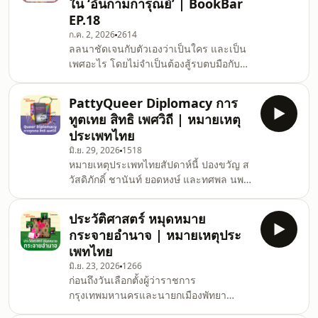
ใน ‘อันกามการุณย์’ | BookBar
ทางศาสนากับสิทธิของผู้มีความหลากหลาย
EP.18
ทางเพศดูเหมือนจะปะทะกัน เราควร
ก.ค. 2, 2026
2614
ทำความเข้าใจความสัมพันธ์ของสุทธิทั้ง
ลลนาชัดเจนกับตัวเองว่าเป็นใคร และเป็น
สองอย่างไร รายการชวนอ่านบทความ
เพศอะไร โดยไม่จำเป็นต้องสู้รบตบมือกับ
วิชาการ "The Other Way Around? How
ใคร ส่วนการจะพาตัวเองไปสู่จุดที่เป็นตัว
Freedom of
ตนอย่างแท้จริงนั้นก็เป็นอีกเรื่องหนึ่ง เพราะ
Patty⁩Queer Diplomacy การ
สังคมและผู้คนรอบตัวมักเข้ามากำหนด
ทูตเทย สิทธิ เพศวิถี | หมายเหตุ
กรอบชีวิตของผู้อื่นอยู่เสมอ เมื่อเธอต้องรับ
ประเพทไทย
บทเป็นทั้งเมีย แม่ และผู้ชาย ความแตกต่าง
มิ.ย. 29, 2026
1518
จากเส้นที่สังคมขีดไว้จึงก่อให้เกิดความ
หมายเหตุประเพทไทยสัปดาห์นี้ ปองขวัญ ส
ยุ่งเหยิงในชีวิต #BookBar ชวนพูดคุยกับ
วัสดิภักดิ์ ชานันท์ ยอดหงษ์ และทศพล นพ
ลาดิด (LADYS) นักเขียนและผู้ร่วมก่อตั้ง
สุวรรณชัย ชวนพูดคุยเรื่อง “Queer
สำนักพิมพ์ลา
Diplomacy” หรือความสัมพันธ์ระหว่างการ
ประวัติศาสตร์ หมุดหมาย
ทูตกับสิทธิของผู้มีความหลากหลายทางเพศ
กระจายอำนาจ | หมายเหตุประ
ผ่านหนังสือ Queer Diplomacy:
เพทไทย
Homophobia, International Relations
มิ.ย. 23, 2026
1266
and LGBT Human Rights ของ Douglas
ก่อนถึงวันเลือกตั้งผู้ว่าราชการ
Victor Janoff (2022) อดีตนักกิจกรรมและ
กรุงเทพมหานครและนายกเมืองพัทยา
นักการทูตแคนาดา ผู้เคยมีประสบการณ์ทั้ง
หมายเหตุประเพทไทยสัปดาห์นี้ ชวนสำรวจ
ในฐานะผู้ประท้วงเรียกร้องสิทธิ LGBT อยู่