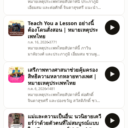
หมายเหตุประเพทไทยสัปดาห์นี้ ประภาภูมิ
ระหว่างอำนาจตุลาการกับประชาชน
เอี่ยมสม และต่อศักดิ์ จินดาสุขศรี แนะนำ
อำนาจตุลาการแบบไทย มีตัวแบบใกล้เคียง
บทความ “Disney’s Moana and the
กับชาติไหน พร้อมชวนคุยเรื่องบทบาทของ
Media Portrayal of Feminism/Post-
อำนาจตุลาก
Teach You a Lesson อย่างนี้
feminism and Political Correctness”
ต้องโดนสั่งสอน | หมายเหตุประ
ของ Daisuke Akimoto ตีพิมพ์ใน Journal
เพทไทย
of Gender, Culture and Society ปี 2026
ก.ค. 16, 2026
3771
ซึ่งวิเคราะห์ภาพยนตร์แอนิเมชัน Moana
หมายเหตุประเพทไทยสัปดาห์นี้ ภาวิน
(2016) และ Moana II (2024) ผ่านกรอบ
มาลัยวงศ์ และประภาภูมิ เอี่ยมสม ชวนพูด
แนวคิดสตรีนิยม โพสต์เฟมินิสม์ และความ
คุยจากซีรีส์เกาหลี Teach You a Lesson
ถูกต้องทางการเมือง พร้อมทบทวนข้อวิจาร
(2026) เผยแพร่ทาง Netflix ที่พาผู้ชมเข้าสู่
เสรีภาพทางศาสนาช่วยคุ้มครอง
โลกสมมติซึ่งรัฐบาลจัดตั้ง “สำนักงาน
สิทธิความหลากหลายทางเพศ |
คุ้มครองสิทธิทางการศึกษา” (ERPB) ส่งเจ้า
หมายเหตุประเพทไทย
หน้าที่พิเศษเข้าไปจัดการความรุนแรงใน
ก.ค. 6, 2026
1481
โรงเรียนด้วยวิธีการที่กฎหมายปกติทำไม่ได้
หมายเหตุประเพทไทยสัปดาห์นี้ ต่อศักดิ์
ซีรีส์ตั้งคำถามว่า เมื่อระบบการศึกษาล้ม
จินดาสุขศรี และปองขวัญ สวัสดิภักดิ์ ชวน
เหลว การใช้กำลังสามารถเป็นทางออกของ
พูดคุยจากเหตุล้อมกรอบทำร้ายผู้มีความ
ปัญหาได้จริงหรือไม่ ช
หลากหลายทางเพศในซอยรามคำแหง 53
แม่และความเป็นอื่น: นวนิยายเควี
ซึ่งถูกกล่าวหาว่าดูหมิ่นคัมภีร์อัลกุรอาน จน
ยร์ว่าด้วยตัวตนที่ไม่สมบูรณ์แบบ
จุดประกายคำถามสำคัญว่า เมื่อเสรีภาพ