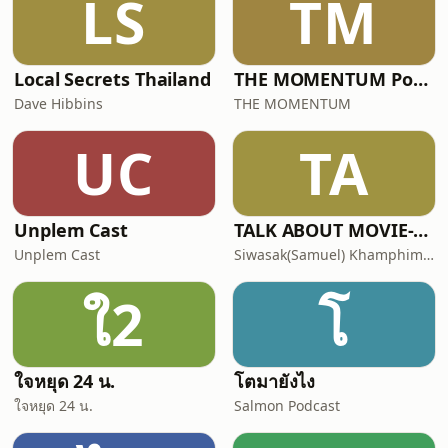
LS
TM
Local Secrets Thailand
THE MOMENTUM Podcast
Dave Hibbins
THE MOMENTUM
UC
TA
Unplem Cast
TALK ABOUT MOVIE-RADIO(Podcast) Official Thailand(เสียงไทย)
Unplem Cast
Siwasak(Samuel) Khamphiman
ใ2
โ
ใจหยุด 24 น.
โตมายังไง
ใจหยุด 24 น.
Salmon Podcast