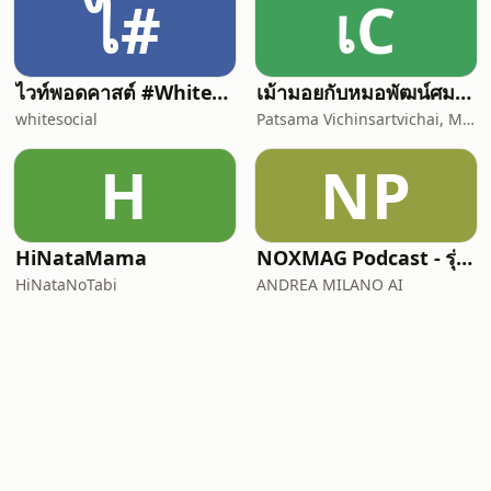
ไ#
เC
ไวท์พอดคาสต์ #WhitePodcast | White Channel | ไวท์แชนแนล
เม้ามอยกับหมอพัฒน์ศมา Chit chat with Dr. Pat
whitesocial
Patsama Vichinsartvichai, MD., MClinEmbryol, EFOG-EBCOG, EFRM-ESHRE/EBCOG.
H
NP
HiNataMama
NOXMAG Podcast - รุ่นภาษาไทย
HiNataNoTabi
ANDREA MILANO AI