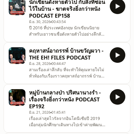
นักเขียนดังหายตัวไป กับสิ่งที่ซ่อน
ควาญ.00:00 เปิดรายการ03:44 เรื่องที่ 1
ไว้ในบ้าน - ฆาตจริงยิ่งกว่าหนัง
Kelly–Hopkinsville encounter29:03
PODCAST EP158
เรื่องที่ 2 The Great Amherst
มิ.ย. 30, 2026
00:43:54
mystery.สมัครเป็นสมาชิกช่องชวนดูดะได้
ปี 2016 ที่ประเทศอังกฤษ นักเขียนนิยาย
ฟัง PODCAST ตอนพิเศษรวมถึงฟังตอนปกติ
สำหรับเยาวชนชื่อดังหายตัวไปอย่างลึกลับ
ได้แบบไม่มีโฆษณาที่
ทิ้งให้สามีตกอยู่ในความทุกข์ เจ้าหน้ามืด
นี่youtube.com/channel/UCVGU7EOBbE9fbVDbBPkCZ7
แปดด้าน แต่แล้วพวกเขาก็พบเบาะแสว่า
คฤหาสน์อาถรรพ์ บ้านขวัญผวา -
ความจริง อาจซ่อนอยูใกล้กว่าที่คิด.สมัคร
THE EH! FILES PODCAST
เป็นสมาชิกช่องชวนดูดะได้ฟัง PODCAST
มิ.ย. 28, 2026
00:44:47
ตอนพิเศษรวมถึงฟังตอนปกติได้แบบไม่มี
สามเรื่องเล่าลึกลับ ที่จะทำให้คุณหายใจไม่
โฆษณาที่
ทั่วท้องกับเรื่องราวคฤหาสถ์อาถรรพ์ บ้าน
นี่youtube.com/channel/UCVGU7EOBbE9fbVDbBPkCZ7g
หลังใหม่สุดหลอน และบางสิ่งที่แกว่งไปมา
พวกเราได้
!.00:00 เปิดรายการ03:50 เรื่องที่ 1 คฤหา
ทางchuandoda@gmail.comfacebook.com/chuandod
หมู่บ้านกลางป่า ปริศนานางรำ -
สถ์เกรย์สโตน22:22 เรื่องที่ 2 บ้านหลัง
เรื่องจริงยิ่งกว่าหนัง PODCAST
ใหม่33:32 เรื่องที่ 3 แกว่งไปมา.สมัครเป็น
EP192
สมาชิกช่องชวนดูดะได้ฟัง PODCAST ตอน
มิ.ย. 21, 2026
01:45:41
พิเศษรวมถึงฟังตอนปกติได้แบบไม่มีโฆษณา
เรื่องเล่าสุดไวรัลจากอินโดนีเซียปี 2019
ที่
เมื่อกลุ่มนักศึกษาเดินทางไปเข้าค่ายพัฒนา
นี่youtube.com/channel/UCVGU7EOBbE9fbVDbBPkCZ7g
ชุมชนที่หมู่บ้านกลางป่าลึก ซึ่งเต็มไปด้วย
พวกเราได้ทางchuandoda@gmail.