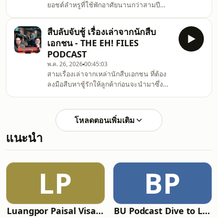
ยอชต์ลำหรูที่ใช้พักอาศัยนานกว่าสามปี
นี่youtube.com/channel/UCVGU7EOBbE9fbVDbBPkCZ7g
เพราะอยากกลับไปใช้ชีวิตใกล้หลานชาย
พวกเราได้ทางchuandoda@gm
แต่หลังวันขายเรือ พวกเขากลับหายตัวไป
สืบลับจับชู้ เรื่องเล่าจากนักสืบ
อย่างปริศนา ลูก ๆ ต่างพากันร้อนรน จนนำ
เอกชน - THE EH! FILES
ไปสู่การสืบสวน ที่เปิดเผยความลับอันน่า
PODCAST
หวาดกลัว.สมัครเป็นสมาชิกช่องชวนดูดะ
พ.ค. 26, 2026
00:45:03
ได้ฟัง PODCAST ตอนพิเศษรวมถึงฟังตอน
สามเรื่องเล่าจากเหล่านักสืบเอกชน ที่ต้อง
ปกติได้แบบไม่มีโฆษณาที่
ลงมือสืบหาชู้รักให้ลูกค้าก่อนจะนำมาซึ่ง
นี่youtube.com/channel/UCVGU7EOBbE9fbVDbBPkCZ7g
ประสบการณ์สุดสยองที่ไม่มีวันลืม.00:00
พวกเราได้ทางchuandoda@gmail
เปิดรายการ02:42 เรื่องที่ 1 คดีแรกของ
นักสืบมือใหม่16:24 เรื่องที่ 2 ความลับกลาง
โหลดตอนเพิ่มเติม
ป่าของคุณสามี29:54 เรื่องที่ 3 การสืบสวน
แนะนำ
สุดเศร้าของอดีตตำรวจ.สมัครเป็นสมาชิก
ช่องชวนดูดะได้ฟัง PODCAST ตอนพิเศษ
รวมถึงฟังตอนปกติได้แบบไม่มีโฆษณาที่
นี่youtube.com/channel/UCVGU7EOBbE9fbVDbBPkCZ7g
LP
BP
Luangpor Paisal Visalo‘s Podcast (ธรรมะ จาก หลวงพ่อไพศาล วิสาโล)
BU Podcast Dive to Lock in