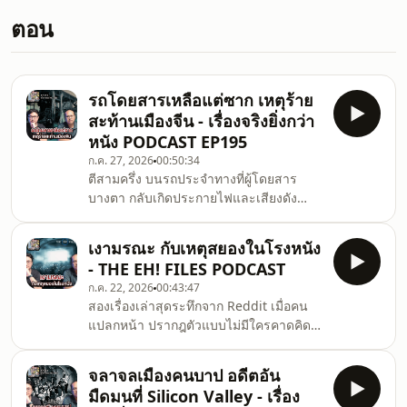
ตอน
รถโดยสารเหลือแต่ซาก เหตุร้าย
สะท้านเมืองจีน - เรื่องจริงยิ่งกว่า
หนัง PODCAST EP195
ก.ค. 27, 2026
00:50:34
ตีสามครึ่ง บนรถประจำทางที่ผู้โดยสาร
บางตา กลับเกิดประกายไฟและเสียงดัง
สนั่น ที่นำไปสู่การสืบสวนหาผู้กระทำผิด
ที่มาพร้อมความลับและแรงจูงใจที่ใครก็
เงามรณะ กับเหตุสยองในโรงหนัง
คาดไม่ถึง.00:00 เปิดรายการ03:26 เรื่อง
- THE EH! FILES PODCAST
จริง เหตุร้ายสะท้านเมืองจีน.สมัครเป็น
ก.ค. 22, 2026
00:43:47
สมาชิกช่องชวนดูดะได้ฟัง PODCAST ตอน
สองเรื่องเล่าสุดระทึกจาก Reddit เมื่อคน
พิเศษรวมถึงฟังตอนปกติได้แบบไม่มีโฆษณา
แปลกหน้า ปรากฎตัวแบบไม่มีใครคาดคิด
ที่
แล้วทำให้ทุกชีวิตที่ได้เจอ ต้องตกอยู่ใน
นี่youtube.com/channel/UCVGU7EOBbE9fbVDbBPkCZ7g
อันตราย !.00:00 เปิดรายการ03:21 เรื่องที่
พวกเราได้
จลาจลเมืองคนบาป อดีตอัน
หนึ่ง ชายลึกลับที่ลานบ้าน15:45 เรื่องที่สอง
ทางchuandoda@gmail.comfacebook.com/chua
มืดมนที่ Silicon Valley - เรื่อง
เงาดำทะมึนในโรงหนัง.สมัครเป็นสมาชิก