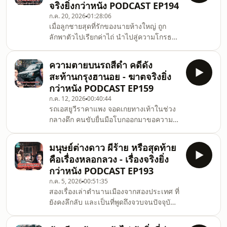
จริงยิ่งกว่าหนัง PODCAST EP194
ช่องชวนดูดะได้ฟัง PODCAST ตอนพิเศษ
ก.ค. 20, 2026
01:28:06
รวมถึงฟังตอนปกติได้แบบไม่มีโฆษณาที่
เมื่อลูกชายสุดที่รักของนายห้างใหญ่ ถูก
นี่youtube.com/channel/UCVGU7EOBbE9fbVDbBPkCZ7g
ลักพาตัวไปเรียกค่าไถ่ นำไปสู่ความโกรธ
พวกเราได้
แค้นของชาวเมือง ลุกลามบานปลายกลาย
ทางchuandoda@gmail.comfacebook
เป็นจลาจล เรื่องจริงในยุค 1930 และยัง
ความตายบนรถสีดำ คดีดัง
เป็นตราบาปของเมืองจวบจนปัจจุบัน.00:00
สะท้านกรุงฮานอย - ฆาตจริงยิ่ง
เปิดรายการ04:01 Part 01 แนะนำผู้มีส่วน
กว่าหนัง PODCAST EP159
เกี่ยวข้อง17:22 Part 02 แผนการร้ายเริ่ม
ก.ค. 12, 2026
00:40:44
ต้นขึ้น25:21 Part 03 ตำรวจออกไล
รถเอสยูวีราคาแพง จอดเกยทางเท้าในช่วง
ล่า37:31 Part 04 การจับกุมคนร้าย50:17
กลางดึก คนขับยื่นมือโบกออกมาขอความ
Part05 ตามหาตัวบรูกส์01:00:43 Part 06
ช่วยเหลือ ที่เหลือหลังจากนั้น คือการเปิด
ก่อกำเนิดการจลาจล.สมัครเป็นสมาชิก
เผยเรื่องลับ ความสัมพันธ์เป็นพิษ ที่กลาย
มนุษย์ต่างดาว ผีร้าย หรือสุดท้าย
เป็นข่าวดังไปทั่วกรุงฮานอยในปี 2009
คือเรื่องหลอกลวง - เรื่องจริงยิ่ง
.สมัครเป็นสมาชิกช่องชวนดูดะได้ฟัง
กว่าหนัง PODCAST EP193
PODCAST ตอนพิเศษรวมถึงฟังตอนปกติได้
ก.ค. 5, 2026
00:51:35
แบบไม่มีโฆษณาที่
สองเรื่องเล่าตำนานเมืองจากสองประเทศ ที่
นี่youtube.com/channel/UCVGU7EOBbE9fbVDbBPkCZ7g
ยังคงลึกลับ และเป็นที่พูดถึงจวบจนปัจจุบัน
พวกเราได้
หนึ่งการเผชิญหน้ามนุษย์ต่างดาว กับอีก
ทางchuandoda@gmail.comfacebook.com/chuandod
หนึ่งหญิงสาวที่ถูกวิญญาณร้ายตามรัง