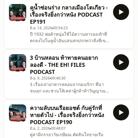
สิ่งลี้ลับที่หมายเอาชีวิตพวกเขา !.00:00 เปิด
คูน้ำซ่อนร่าง กลางเมืองโตเกียว -
รายการ03:03 Part 01 นักศึกษารวมตัว
เรื่องจริงยิ่งกว่าหนัง PODCAST
เข้าสู่หมู่บ้านกลางป่า31:03 Part 02 ละเมอ
EP191
เดิน เผชิญหน้าหมอผี39:29 Part 03 หลอน
มิ.ย. 14, 2026
00:54:23
ในบ้านหลังใหม่50:45 Part 04 ระหว่างทาง
ปี 1932 พ่อค้าหนุ่มใช้ไม้ควานหารองเท้าที่
กลับหมู่บ้าน01:01:54 Part05 ความลับของ
ตกลงไปในคูน้ำอันแสนสกปรกทว่าสิ่งที่เขา
เพื่อนชาย ที่ท้ายหมู่บ้าน01:13:39 Part 06
เก็บขึ้นมาได้ กลับไม่ใช่รองเท้า แต่เป็นห่อ
บทสร
ผ้าที่ซ่อนร่างมนุษย์ ! เคสสยองในประวัติ
3 บ้านหลอน ท้าทายคนอยาก
ศาสตร์ญี่ปุ่นที่คุณควรฟัง.สมัครเป็นสมาชิก
ลองดี - THE EH! FILES
ช่องชวนดูดะได้ฟัง PODCAST ตอนพิเศษ
PODCAST
รวมถึงฟังตอนปกติได้แบบไม่มีโฆษณาที่
มิ.ย. 9, 2026
00:46:30
นี่youtube.com/channel/UCVGU7EOBbE9fbVDbBPkCZ7g
3 เรื่องเล่าอาคารหลอนจากอเมริกา ที่น่า
พวกเราได้
ขนลุก และชวนให้เหล่าผู้กล้าท้าวิญญาณ
ทางchuandoda@gmail.comfacebook.com/chuandod
ยังคงเดินทางไปลองดีจวบจนปัจจุบัน.00:00
เปิดรายการ01:51 เรื่องที่ 1 Seven Sisters
ความลับบนเรือยอชต์ กับคู่รักที่
Road13:59 เรื่องที่ 2 Willows Weep32:49
หายตัวไป - เรื่องจริงยิ่งกว่าหนัง
เรื่องที่ 3 Stone&#39;s Public
PODCAST EP190
House.สมัครเป็นสมาชิกช่องชวนดูดะได้
มิ.ย. 2, 2026
00:48:07
ฟัง PODCAST ตอนพิเศษรวมถึงฟังตอนปกติ
คู่สามีภรรยาวัยเกษียณ ตัดสินใจขายเรือ
ได้แบบไม่มีโฆษณาที่