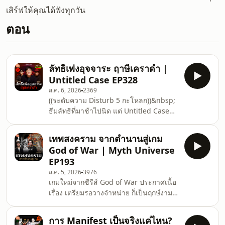
เสิร์ฟให้คุณได้ฟังทุกวัน
ตอน
ลัทธิเพ่งอุจจาระ ฤาษีเคราดำ |
Untitled Case EP328
ส.ค. 6, 2026
2369
((ระดับความ Disturb 5 กะโหลก))&nbsp;
ธีมลัทธิที่มาช้าไปนิด แต่ Untitled Case
ชวน ณัฐกมล ไชยสุวรรณ อดีตนักข่าว
อาชญากรรมและผู้เขียนหนังสือ Based on
เทพสงคราม จากตำนานสู่เกม
True Crime Stories และ Based on Thai
God of War | Myth Universe
Crime Stories มาเล่าเคสคดีในอดีตของ
EP193
ไทยอีกครั้ง อีพีนี้ พี่นัทหยิบคดีที่เกิดขึ้นในปี
ส.ค. 5, 2026
3976
2540 มาเล่า เมื่อความเจ็บป่วยทำให้สามี
เกมใหม่จากซีรีส์ God of War ประกาศเนื้อ
ภรรยาคู่หนึ่งหลงเชื่อลัทธิของฤาษีเคราดำ
เรื่อง เตรียมรอวางจำหน่าย ก็เป็นฤกษ์งาม
แถบกาญจนบุรี จนถลำตัวหนักกระทั่งถึงแก่
ยามดีที่เราจะมาเล่าถึงเหล่าเทพสงครามที่
ชีวิต ทำให้สื่อเ
ปรากฏตัวในซีรีส์เกมคลาสสิกนี้&nbsp;
การ Manifest เป็นจริงแค่ไหน?
Myth Universe อีพีนี้ได้เกสต์เป็น กีวี่-กวีกร