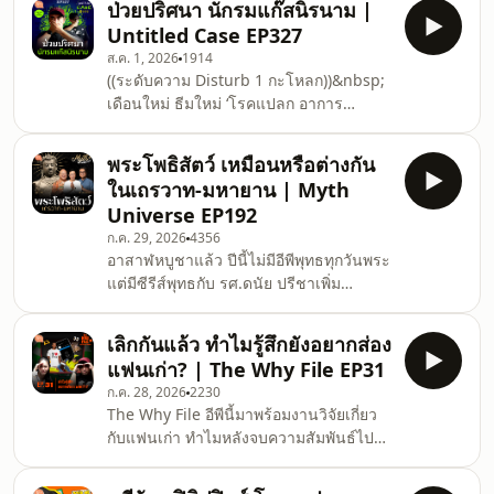
ติดต่อโฆษณาไ
ป่วยปริศนา นักรมแก๊สนิรนาม |
การกำหนดสัดส่วนกว้างxยาวxสูง / เคสเก้า
Untitled Case EP327
อี้แปลกๆ จากทั่วโลก / เรื่องเล่าเนิร์ดๆ เชิง
ส.ค. 1, 2026
1914
ศิลปะงานดีไซน์ ประวัติศาสตร์ และ
((ระดับความ Disturb 1 กะโหลก))&nbsp;
นวัตกรรม ไปฟังคำตอบสนุกๆ จากความ
เดือนใหม่ ธีมใหม่ ‘โรคแปลก อาการ
หลงใหลในเก้าอี้กัน!&nbsp;
ประหลาด’ ที่อาจมีเคสคดีอยู่เบื้องหลัง อีพีนี้
#SalmonPodcast #NERDsery #ห้องเรียน
ธัญนำเอาเรื่องที่เกิดขึ้นในเมืองแมตตูน รัฐ
คนเนิร์ด #เก้าอี้ #flo
พระโพธิสัตว์ เหมือนหรือต่างกัน
อิลลินอยส์ สหรัฐอเมริกา ในช่วงกลาง
ในเถรวาท-มหายาน | Myth
ทศวรรษที่ 40 เมืองประชาชนในเมืองเกิด
Universe EP192
อาการวิงเวียนศีรษะ อาเจียน หลายสิบราย
ก.ค. 29, 2026
4356
โดยก่อนเกิดอาการมีรายงานว่าชาวเมือง
อาสาฬหบูชาแล้ว ปีนี้ไม่มีอีพีพุทธทุกวันพระ
กลิ่นหวานๆ แปลกๆ ก่อนอาเจียน นี่นำมา
แต่มีซีรีส์พุทธกับ รศ.ดนัย ปรีชาเพิ่ม
ซึ่งทฤษฎีสมคบคิดว่ามีชายปริศนาก่อเหตุรม
ประสิทธิ์ และ พี่ต่อ JitoX จิตรพันธุ์ หัชชะ
แก๊สคนในเมือง และได้ฉายา
วณิช ที่ชวนกันมาถกเรื่องเถรวาทและ
เลิกกันแล้ว ทำไมรู้สึกยังอยากส่อง
มหายานในมุมวิชาการ เริ่มอีพีแรก เจาะ
แฟนเก่า? | The Why File EP31
ประเด็นไปที่ ‘พระโพธิสัตว์’ ก่อน ว่าผู้ที่ตั้งใจ
ก.ค. 28, 2026
2230
บำเพ็ญเพียรเพื่อเป็นพระพุทธเจ้านี้ มีสถานะ
The Why File อีพีนี้มาพร้อมงานวิจัยเกี่ยว
และความหมายเหมือนหรือต่างกันอย่างไร
กับแฟนเก่า ทำไมหลังจบความสัมพันธ์ไป
ไหม ในทางเถรวาทและมหายาน และเหตุ
แล้ว ไม่ ‘เรา’ ก็ ‘เขา’ ถึงยังอยากรับรู้ความ
ใดคติพระโพธิสัตว์จึงเติบโตอย่างมากใน
เคลื่อนไหวของอีกฝ่ายนะ? งานวิจัยอธิบาย
พุทธมหายาน #S