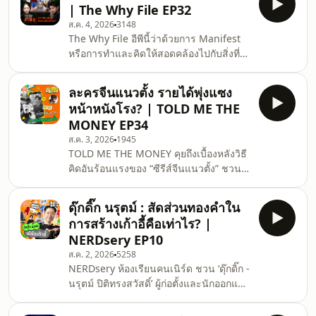
| The Why File EP32
กังกเวคิน Content Manager จาก
ส.ค. 4, 2026
3148
Gamingdose ที่ทั้งเนิร์ดวรรณกรรมและ
The Why File อีพีนี้ว่าด้วยการ Manifest
เกม มาร่วมสนทนากับโจ้บองโก้ ไล่เรียง
หรือการทำและคิดให้สอดคล้องไปกับสิ่งที่
จากเทพสงครามแอรีสจากตำนานกรีก เทพ
เราต้องการในชีวิต ไม่ใช่แค่การฝันถึงหรือ
เทียร์ จากตำนานนอร์ส ไปจนตัวละครจาก
การขอพรให้เป็นจริง แต่ศาสตร์นี้ยังลงไป
ภาคใหม่ God of War: Laufey ที่ม
ละครจีนแนวตั้ง รายได้พุ่งแซง
ถึงในระดับความเชื่อและระบบ
หน้าหนังโรง? | TOLD ME THE
วิทยาศาสตร์ แล้วการ Manifest มันเป็น
MONEY EP34
จริงได้แค่ไหนนะ? เราสามารถประสบ
ส.ค. 3, 2026
1945
ความสำเร็จจากการ &nbsp;Manifest ได้
TOLD ME THE MONEY คุยถึงเบื้องหลังวิธี
ใช่มั้ย? มาหาคำตอบผ่านงานวิจัยกัน!
คิดอันร้อนแรงของ “ซีรีส์จีนแนวตั้ง” ชวนดู
คำถามท้ายบท : คุณเชื่อเรื่อง Manifest แค่
ว่าละคร Short form ที่มาจากประเทศจีนนี้
ไหน แล้วเคยทำมันสำเร็จมั้ย มาแชร์กันนะ
สามารถทำเงินจนแซงหน้าหนังใหญ่ในโรง
ดุ๊กดิ๊ก นรุตม์ : สัดส่วนทองคำใน
ได้อย่างไร? งบประมาณในการถ่ายทำ
การสร้างเก้าอี้คือเท่าไร? |
ละคร 1 เรื่องอยู่ที่เท่าไร?&nbsp; มูลค่าการ
NERDsery EP10
ตลาดของอุตสาหกรรมนี้จะไปไกลได้แค่
ส.ค. 2, 2026
5258
ไหน? และแพลตฟอร์มไหนใครคือผู้ชนะตัว
NERDsery ห้องเรียนคนเนิร์ด ชวน ‘ดุ๊กดิ๊ก -
จริง! #SalmonPodcast⁠
นรุตม์ ปิติทรงสวัสดิ์’ ผู้ก่อตั้งและนักออกแบบ
#TOLDMETHEMONEY #ละครแนวตั้ง #ซี
จาก FLO Furniture มาคุยถึงการศึกษา
รีส์จีน #ละครคุณธรรม #ละครจีนแนวตั้ง
เฟอร์นิเจอร์ “เก้าอี้” ตั้งแต่วิธีการสร้าง /