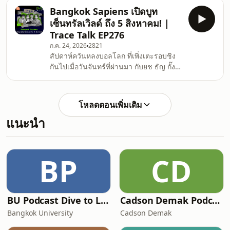
อย่าง Roch Thériault เมื่อเขาสถาปนาตน
#litentertainmentth&nbsp; _____ ติ
Bangkok Sapiens เปิดบูท
เป็นผู้พยากรณ์ที่นำคำจากพระเจ้ามาบอกถึง
เซ็นทรัลเวิลด์ ถึง 5 สิงหาคม! |
วันสิ้นโลก ผู้เชื่อถือเขาจำนวนหนึ่งถูกเขา
Trace Talk EP276
พาแยกตัวจากสังคม กลายเป็น Ant Hill
ก.ค. 24, 2026
2821
Kids เหล่ามดงานที่ทำงานเพื่อเขา แต่
สัปดาห์ควันหลงบอลโลก ที่เพิ่งเตะรอบชิง
เหตุการณ์พลิกผัน เมื่อคำทำนายไม่เป็นจริง
กันไปเมื่อวันจันทร์ที่ผ่านมา กับยช ธัญ กั๊ง
แต่ Thériault ยังกดขี่ ทำร้าย ทั้งร่างกาย
โจ้บองโก้ สัปดาห์นี้พบกับภาพรวมบอลโลก
และจิตใจเหล่า
ปีนี้ ในสายตาคนทำงานที่ดูบางแมตช์ / ลา
มีน ยามาล เจอเมสซี่ แมตช์แบบนี้มีครั้ง
โหลดตอนเพิ่มเติม
เดียว / นักพากย์ภาษาอังกฤษ​ติดผวน เรียก
แนะนำ
ลามีน ยามาล ว่ายามีน ลามาล ทั้งแมตช์ /
สินค้า Humorsapiens คอลเล็กชั่นใหม่
Bangkok Sapiens เจอกันที่เซ็นทรัลเวิลด์
ตั้งแต่วันนี้ถึง 5 สิงหาคม ไปดูกันได้จ้า
BP
CD
ถุงเท้า
BU Podcast Dive to Lock in
Cadson Demak Podcast
Bangkok University
Cadson Demak