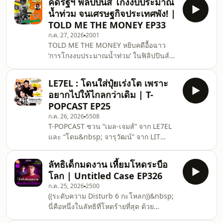
คดีรัฐฯ ฟิลิปปินส์ โกงงบประมาณ
ให้เห็นการใช้โซเชียลมีเดียในความ
น้ำท่วม จนเศรษฐกิจประเทศพัง! |
สัมพันธ์รัก ผ่านการวัดระดับความผูกพัน
TOLD ME THE MONEY EP33
ความรู้สึกจมปลัก ความทุ่มเท จนกลายมา
ก.ค. 27, 2026
2001
เป็นพฤติกรรมการส่อง (โดยเฉพาะหลังเลิก
TOLD ME THE MONEY หยิบคดีอื้อฉาว
ใหม่ๆ)&nbsp; *คำถามท้ายบท : คุณคิดว่า
‘การโกงงบประมาณน้ำท่วม’ ในฟิลิปปินส์
คนถูกบอกเลิก VS คนบอกเลิกเอง คนไหน
มาเล่าให้ฟัง เหตุการณ์นี้ทำให้ชาวบ้านเสีย
ส่องแฟนเก่ามากกว่ากัน ?
ชีวิตและเศรษฐกิจเสียหาย ส่งผลให้ค่าเงิน
LE7EL : โดนใส่ปุ๋ยเร่งโต เพราะ
ตกต่ำเป็นประวัติการณ์ ที่สำคัญคดีนี้ดัน
อยากไปให้ไกลกว่าเดิม | T-
เกี่ยวข้อกับนักการเมืองและเจ้าหน้าระดับ
POPCAST EP25
สูง จึงจุดชนวนให้คนรุ่นใหม่หยิบธง One
ก.ค. 26, 2026
5508
Piece ลุกขึ้นมาประท้วงใหญ่ เพื่อกดดันให้
T-POPCAST ชวน “เมล-เจมส์” จาก LE7EL
รัฐบาลรับผิดชอบและปฏิรูป!
และ “โดม&nbsp; จารุวัฒน์” จาก LIT
#SalmonPodcast⁠ #TOLDMETHEMONEY
Entertainment มาคุยถึงเส้นทางการสร้าง
#น้ำท่วม #ฟิลิปปินส์​ #มาร์กอส #น
บอยแบนด์ เข้าสู่ตลาด T-POP ในยุคปัจจุบัน
ลัทธิเด็กมดงาน เหี้ยมโหดระบือ
การโดนใส่ปุ๋ยเร่งโต ด้วยการฝึกร้องฝึกเต้น
โลก | Untitled Case EP326
ฝึกแร็ป ทำให้พวกเขาพัฒนาอย่างรวดเร็ว
ก.ค. 25, 2026
2500
มาทำความรู้จักพวกเขา ผ่านเพลง / คาแรก
((ระดับความ Disturb 6 กะโหลก))&nbsp;
เตอร์ / บุคลิกของสมาชิก และเรื่องเล่า
นี่คือหนึ่งในลัทธิที่โหดร้ายที่สุด ด้วย
สนุกๆ พร้อมกันเลย! #SalmonPodcast
วีรกรรมที่เหี้ยมเกรียมโดยฝีมือผู้นำลัทธิ
#TPOPCAST #TPOP &nbsp;#LE7EL