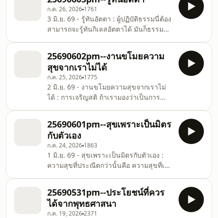
หรือว่าร้อน แต่ถ้าสุขที่เกิดจากการลดการ
ก.ค. 26, 2026
1761
ละ ที่เกิดจากการถอนความหลงไปได้
3 มิ.ย. 69 - รู้ทันอัตตา : ผู้ปฏิบัติธรรมนี่ต้อง
เป็นสุขที่ประเสริฐ แต่จะมาพบสุขแบบนี้ได้
สามารถจะรู้ทันกิเลสอัตตาได้ มันก็ธรรมดา
ต้องเข้าใจเรื่องความทุกข์และเกี่ยวข้องกับ
ที่เราจะไม่พอใจคนที่มาบอกว่าเราลืมรูดซิป
ความทุกข์ให้เป็น จนกระทั่งเข้าถึงสมุทัย
หรือว่าเราทำอะไรที่ไม่ถูกต้อง แต่ว่าถ้าเรา
และถอนสมุทัยออกไปจากใจได้ พูดง่ายๆ
25690602pm--งานขโมยความ
รู้ทันเพราะมีสติ แทนที่เราจะว่าเขา เราก็
คือว่าที
สุขจากเราไม่ได้
ขอบคุณเขา เหมือนกับบางที่เราพูดอะไรผิด
ก.ค. 25, 2026
1775
พลาดก็มีคนทวงติง แม้ว่าจะต่อหน้า
2 มิ.ย. 69 - งานขโมยความสุขจากเราไม่
ธารกำนัล มันธรรมดามากที่จะรู้สึกเสียหน้า
ได้ : การเจริญสติ ถ้าเรามองว่าเป็นการ
แล้วก็จะเกิดไม่พอใจคนที่ท้วงติง แต่นั่นเป็น
ปฏิบัติธรรม มันก็เป็นสิ่งที่จำเป็นสำหรับการ
ปฏิกิริยาของคนที่ไม่มีสติ เป็นคนที่ไ
ทำงาน โดยเฉพาะการทำงานทางโลก ถ้า
25690601pm--สุขเพราะเป็นมิตร
เรามองว่าการปฏิบัติธรรมเป็นเรื่องของ
กับตัวเอง
ธรรมะ มันก็เป็นสิ่งจำเป็นสำหรับการใช้
ก.ค. 24, 2026
1863
ชีวิตทางโลก เดี๋ยวนี้เราทำงานใช้ชีวิตทาง
1 มิ.ย. 69 - สุขเพราะเป็นมิตรกับตัวเอง :
โลก เราไม่สนใจการฝึกจิต ไม่สนใจการ
ความสุขที่ประณีตกว่านั้นคือ ความสุขที่เกิด
เจริญสติ ก็เลยอยู่ในโลกอย่างรุ่มร้อน แม้
จากความสงบ ยิ่งสงบเท่าไหร่ก็ยิ่งพบสุข
กระทั่งวันหยุดก็ไม่มีความสุข เพราะว่าคอย
ภายใน อย่างที่พระพุทธเจ้าตรัสว่า สุขอื่นยิ่ง
แต่พะวงว่าจะมีงานเข้ามา
25690531pm--ประโยชน์ที่ควร
กว่าความสงบไม่มี สงบที่ว่านี้ไม่ใช่สงบจาก
ได้จากพุทธศาสนา
เสียงดังนะ อันนั้นมันเป็นเรื่องหยาบ สงบ
ก.ค. 19, 2026
2371
จากความคิด และ สงบจากกิเลส จะทำให้