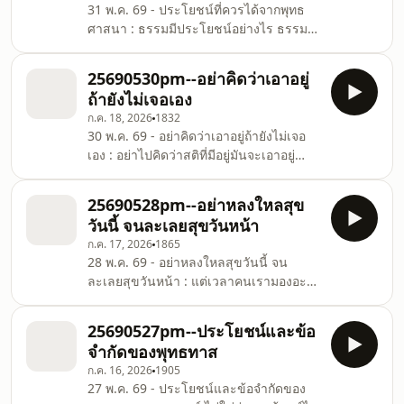
31 พ.ค. 69 - ประโยชน์ที่ควรได้จากพุทธ
เข้าถึงความสุขที่ช่วยหล่อเลี้ยงใจให้ไม่ต้อง
ศาสนา : ธรรมมีประโยชน์อย่างไร ธรรมะ
ไปดิ้นรนที่ไหน อยู่คนเดียวก็มีความสุข
มีประโยชน์ก็ตรงที่ทำให้เราได้เข้าใจ
เหมือนที่พระพุทธเจ้าสามารถที่จะนั่งนิ่ง
สัจธรรมความจริงจนกระทั่งไม่ยึดติดถือมั่น
25690530pm--อย่าคิดว่าเอาอยู่
ในสิ่งที่มี มีเท่าไหร่ก็ไม่ได้ยึดมั่นว่ามันจะอยู่
ถ้ายังไม่เจอเอง
กับเราไปตลอด เข้าใจสัจธรรมความจริงว่า
ก.ค. 18, 2026
1832
เมื่อเกิดมาแล้ว ก็ต้องมีแก่ มีเจ็บ มีความ
30 พ.ค. 69 - อย่าคิดว่าเอาอยู่ถ้ายังไม่เจอ
พลัดพรากสูญเสีย และมีความตาย เมื่อรู้
เอง : อย่าไปคิดว่าสติที่มีอยู่มันจะเอาอยู่
เช่นนี้แล้ว ก็จะไม่ยึดติดถือมั่นในสิ่งที่มี และ
เพราะว่าถ้ายังไม่เคยเจอของจริง ก็อาจจะ
พร้อมที่จะปล่อยวางได้ อันนี้แหละคือหน้าที
ยังไม่รู้ว่าอารมณ์ที่เกิดขึ้น ไม่ว่าจะเป็น
25690528pm--อย่าหลงใหลสุข
emotion หรือ mood นี่มันรุนแรงแค่ไหน
วันนี้ จนละเลยสุขวันหน้า
แต่ถ้าเราเจียมเนื้อเจียมตัว ไม่ประมาท
ก.ค. 17, 2026
1865
พยายามฝึกอยู่เสมอ สติเพิ่มพูน อันนี้ก็ช่วย
28 พ.ค. 69 - อย่าหลงใหลสุขวันนี้ จน
ทำให้ เมื่อถึงเวลา มันก็จะพาเราไม่ให้ถลำ
ละเลยสุขวันหน้า : แต่เวลาคนเรามองอะไร
จมไปในความทุกข์ได้ แม้ว่าจะเกิดเหตุร้าย
เราใช้ความรู้สึกกันเสียเยอะ เราก็เลยรู้สึก
กับร่างกาย กับทรัพย์สิน กับการงาน หร
ว่าสุขในวันนี้นี่ต้องคว้าไว้ก่อน ถึงแม้มันจะ
25690527pm--ประโยชน์และข้อ
ทำให้ทุกข์ในวันหน้า อะไรเป็นทุกข์ในวันนี้
จำกัดของพุทธทาส
ก็ขอให้เลี่ยงก่อน เพราะว่ามันน่ากลัวกว่า
ก.ค. 16, 2026
1905
ทุกข์ในวันหน้า เราต้องรู้เท่าทันกิเลส แล้ว
27 พ.ค. 69 - ประโยชน์และข้อจำกัดของ
ก็เลือกที่จะยอมทุกข์ในวันนี้ ถ้าหากว่ามันจะ