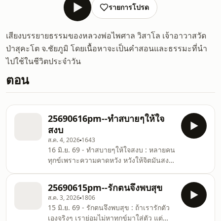
รายการโปรด
เสียงบรรยายธรรมของหลวงพ่อไพศาล วิสาโล เจ้าอาวาสวัด
ป่าสุคะโต จ.ชัยภูมิ โดยเนื้อหาจะเป็นคำสอนและธรรมะที่นำ
ไปใช้ในชีวิตประจำวัน
ตอน
25690616pm--ทำสบายๆให้ใจ
สงบ
ส.ค. 4, 2026
1643
16 มิ.ย. 69 - ทำสบายๆให้ใจสงบ : หลายคน
ทุกข์เพราะความคาดหวัง หวังให้จิตมันสงบ
หวังให้จิตมันนิ่ง แต่พอมันไม่นิ่ง ก็เกิดความ
หงุดหงิด เกิดความไม่พอใจ เกิดความท้อ
25690615pm--รักตนจึงพบสุข
บางคนก็โมโหตัวเอง มันฟุ้งเยอะเหลือเกิน
ส.ค. 3, 2026
1806
บางคนก็เอารองเท้าแตะฟาดหัว ทำไมมัน
15 มิ.ย. 69 - รักตนจึงพบสุข : ถ้าเรารักตัว
คิดมากเหลือเกิน บางคนก็เอากำปั้นทุบอก
เองจริงๆ เราย่อมไม่หาทุกข์มาใส่ตัว แต่