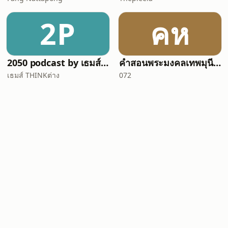
2P
คห
2050 podcast by เธมส์ THINKต่าง
คำสอนพระมงคลเทพมุนี หลวงพ่อวัดปากน้ำ
เธมส์ THINKต่าง
072