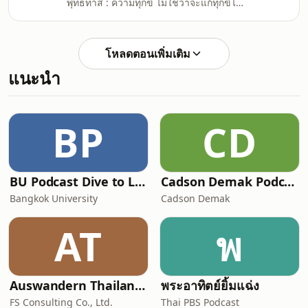
พุทธทาส : ความทุกข์ ไม่ใช่ว่าจะแก้ทุกข์ได้
ทำให้สุขหรือสบายในวันหน้า อะไรก็ตามที่
ด้วยการที่รู้ข้อมูลเยอะ ข้อมูลยังเป็นความรู้
มันเป็นความสุขในวันนี้ ถ้ามันทำให้ท
ชั้นสอง จนกว่าจะนำมาปฏิบัติให้เกิดผล
ฝึกฝนตนจนกิเลสเบาบาง อุปาทานความยึด
โหลดตอนเพิ่มเติม
มั่นถือมั่นลดน้อยถอยลง ความทุกข์ถึงจะ
แนะนำ
บรรเทาเบาบางไปได้ ไม่ใช่แค่รู้ รู้หมดแล้ว
ความทุกข์จะหมดไปด้วย ไม่ใช่รู้มันอยู่ใน
หัว แต่ถ้าไม่ปฏิบัติก็ยังมีความทุกข์อยู่
ธรรมะจึงไม่ใช่เป็นเรื่องของข้อมูลที่ AI จะ
BP
CD
ป้อนใ
BU Podcast Dive to Lock in
Cadson Demak Podcast
Bangkok University
Cadson Demak
AT
พ
Auswandern Thailand Podcast
พระอาทิตย์ยิ้มแฉ่ง
FS Consulting Co., Ltd.
Thai PBS Podcast