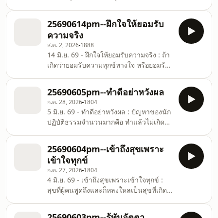
ตัวเองซ้ายขวา ซ้ายขวา เพราะหงุดหงิดผิด
หลายคนก็หาทุกข์มาใส่ตัวด้วยการเสพ สูบ
หวังที่มันคิดไม่หยุด ความคิดไม่หยุด มันก็ไม่
บุหรี่บ้าง กินเหล้าบ้าง แม้แต่อาหาร ก็ต้องมี
ได้เป็นเรื่องเสียหาย ถ้าหากว่าเราคิดเมื่อ
25690614pm--ฝึกใจให้ยอมรับ
รสชาติจัดจ้าน ทั้งๆ ที่รู้ว่า หวานมากไม่ดี
ไหร่ก็รู
ความจริง
ไขมันมากไม่ดี แต่ก็ยังอยากกิน อาหารที่มี
ส.ค. 2, 2026
1888
สีสันสดใส แม้จะรู้ว่าเต็มไปด้วยสารเคมี ก็
14 มิ.ย. 69 - ฝึกใจให้ยอมรับความจริง : ถ้า
อดใจไม่ได้ ต้องไปดิ้นรนหามาเสพ อันนี้ก็
เกิดว่ายอมรับความทุกข์ทางใจ หรือยอมรับ
คือการหาทุกข์มาใส่ตัวในส่วนร่างกาย? ใน
ว่าการภาวนาของเรามันยังไม่มากพอ หรือ
ส่วนจิตใจก็อาจจะไปเบียดเบียนผู้อื่น ที
ยอมรับว่า เออ เรายังปฏิบัติไม่มากพอ มันก็
25690605pm--ทำดีอย่าหวังผล
ทำให้ความทุกข์ใจเบาบางลง หรือมิฉะนั้นก็
ก.ค. 28, 2026
1804
ยอมรับว่า เออ มันเป็นเช่นนั้นเองแต่ว่าเป็น
5 มิ.ย. 69 - ทำดีอย่าหวังผล : ปัญหาของนัก
เพราะคาดหวังกับสิ่งที่ควรจะเป็น ก็คือว่า
ปฏิบัติธรรมจำนวนมากคือ ทำแล้วไม่เกิด
อุตส่าห์ภาวนามาหลายสิบปี มันน่าจะมาใช้
ผลอย่างที่คาดหวัง หลายคนมักจะถามว่าทำ
มาช่วยให้ใจสงบได้ แม้กายจะป่วยก็ตาม อัน
แล้วไม่เห็นได้อะไรเลย อันนี้แสดงว่าเวลา
นี้คือสิ่งที่ควรจะเป็น แต่ความเป็นจริงคือว่าเ
25690604pm--เข้าถึงสุขเพราะ
ทำ วางใจไม่ถูก ไปยึดติดถือมั่นกับผล พอไม่
เข้าใจทุกข์
ได้ผลอย่างที่ต้องการก็หงุดหงิดไม่พอใจหรือ
ก.ค. 27, 2026
1804
ท้อถอย เวลาทำก็ทำให้ดีที่สุด แต่อย่าไปยึด
4 มิ.ย. 69 - เข้าถึงสุขเพราะเข้าใจทุกข์ :
มั่นในผล ปล่อยวางผลได้ยิ่งดี อย่างที่ภาษิต
สุขที่ผู้คนพูดถึงและก็หลงใหลเป็นสุขที่เกิด
จีนบอกว่า ความพยายามเป็นของมนุษย์
จากการเสพ เกิดจากการเร้าจิตกระตุ้นกาย
ความสำเร็จอยู่ที่ฟ้า อันนี้เป็นภาษิตที่ดีมาก
ซึ่งล้วนแต่ไม่เที่ยงและไม่สมบูรณ์พร้อม
ถ้า
25690603pm--รู้ทันอัตตา