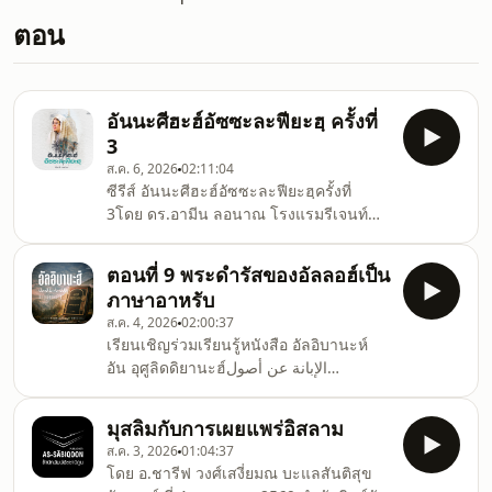
ตอน
อันนะศีฮะฮ์อัซซะละฟียะฮฺ ครั้งที่
3
ส.ค. 6, 2026
02:11:04
ซีรีส์ อันนะศีฮะฮ์อัซซะละฟียะฮฺครั้งที่
3โดย ดร.อามีน ลอนาณ โรงแรมรีเจนท์
รามคำแหง 22วันที่ ศุกร์ที่ 24 กรกฎาคม
2569 หลังมัฆริบเป็นต้นไป.สำนักพิมพ์อัซซา
ตอนที่ 9 พระดำรัสของอัลลอฮ์เป็น
บิกูน
ภาษาอาหรับ
ส.ค. 4, 2026
02:00:37
เรียนเชิญร่วมเรียนรู้หนังสือ อัลอิบานะห์
อัน อุศูลิดดิยานะฮ์الإبانة عن أصول
الديانةของอีหม่ามอบูฮะซัน อัลอัชอะรีย์สอน
โดยอ.ยูนุส แสงไพจิตร์ทุกวันศุกร์ เวลา
มุสลิมกับการเผยแพร่อิสลาม
20.30 น.ณ สำนักพิมพ์อัซซาบิกูน
ส.ค. 3, 2026
01:04:37
โดย อ.ชารีฟ วงศ์เสงี่ยมณ บะแลสันติสุข