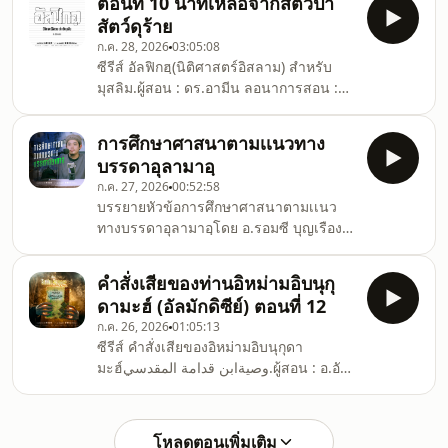
ตอนที่ 10 น้ำที่เหลือจากสัตว์ป่า
ฮัมหมัด อิบนุ อบีบักร์ อิบนุ อัยยูบ หรือที่รู้จัก
สัตว์ดุร้าย
กันในชื่อ : &quot;อิบนุลก็อยยิม&quot;.ณ
ก.ค. 28, 2026
03:05:08
สำนักพิมพ์อัซซาบิกูน รามคำแหง 30.สำนัก
ซีรีส์ อัลฟิกฮฺ(นิติศาสตร์อิสลาม) สำหรับ
พิมพ์อัซซาบิกูน
มุสลิม.ผู้สอน : ดร.อามีน ลอนาการสอน :
ประกาศในเฟสบุ๊ค อามีน ลอนารับชมได้ :
ทุกวันเสาร์หรืออาทิตย์ความยาว : 2-3
การศึกษาศาสนาตามเเนวทาง
ชั่วโมง.อธิบายหลักนิติศาสตร์อิสลาม ที่ใช้
บรรดาอุลามาอฺ
ในการดำเนินชีวิตของมุสลิมโดยจะแบ่ง
ก.ค. 27, 2026
00:52:58
เป็น ฉบับย่อ สำหรับนำไปปฎิบัติตามได้
บรรยายหัวข้อการศึกษาศาสนาตามเเนว
ทันทีและ ฉบับเชิงลึก แจกแจงหลักฐานและ
ทางบรรดาอุลามาอฺโดย อ.รอมซี บุญเรือง
ความเห็นต่างของอุลามาอฺ.สำนักพิมพ์อัซ
ขาว ณ โรงเรียนอิสลามศาสนพันธ์ มัสยิด
ซาบิกูน
อัล-อาลาวี่(บ้านม้าล่าง) กทม วันพุธ ที่ 17
คำสั่งเสียของท่านอิหม่ามอิบนุกุ
มิถุนายน 2569.สำนักพิมพ์อัซซาบิกูน
ดามะฮ์ (อัลมักดิซีย์) ตอนที่ 12
ก.ค. 26, 2026
01:05:13
ซีรีส์ คำสั่งเสียของอิหม่ามอิบนุกุดา
มะฮ์وصيةابن قدامة المقدسي.ผู้สอน : อ.อับ
ดุลวาริซ พงศ์เพ็ญชัยการสอน : ทุกวัน
อังคาร หลังมักริบ มัสยิดอัลอะลาวีย์ บ้านม้า
ล่างรับชมได้ : ทุกวันศุกร์ความยาว : 1
โหลดตอนเพิ่มเติม