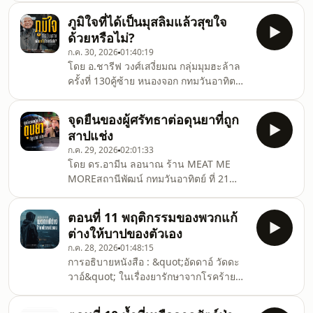
อังคาร หลังมักริบ มัสยิดอัลอะลาวีย์ บ้านม้า
ภูมิใจที่ได้เป็นมุสลิมแล้วสุขใจ
ล่างรับชมได้ : ทุกวันศุกร์ความยาว : 1
ด้วยหรือไม่?
ชั่วโมง.คำสั่งเสียของอิหม่ามผู้ยิ่งใหญ่ที่จะ
ก.ค. 30, 2026
01:40:19
ทำให้ผู้แสวงหาความรู้ตระหนักถึงคุณค่า
โดย อ.ชารีฟ วงศ์เสงี่ยมณ กลุ่มมุมฮะล้าล
ของชีวิตและเวลาที่มีจำกัดในดุนยา.สำนัก
ครั้งที่ 130คู้ซ้าย หนองจอก กทมวันอาทิตย์
พิมพ์อัซซาบิกูน
ที่ 28 มิถุนายน 2569.สำนักพิมพ์อัซซาบิกูน
จุดยืนของผู้ศรัทธาต่อดุนยาที่ถูก
สาปแช่ง
ก.ค. 29, 2026
02:01:33
โดย ดร.อามีน ลอนาณ ร้าน MEAT ME
MOREสถานีพัฒน์ กทมวันอาทิตย์ ที่ 21
มิถุนายน 2569.สำนักพิมพ์อัซซาบิกูน
ตอนที่ 11 พฤติกรรมของพวกแก้
ต่างให้บาปของตัวเอง
ก.ค. 28, 2026
01:48:15
การอธิบายหนังสือ : &quot;อัดดาอ์ วัดดะ
วาอ์&quot; ในเรื่องยารักษาจากโรคร้าย
ของการทำบาป#ประพันธ์โดย : ท่าน
อิหม่าม อัลฮาฟิศ ชัมซุดดีน อบูอับดิลลาฮ์ มู