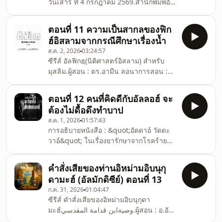
วันเสาร์ ที่ 4 กรกฎาคม 2569.สำนักพิมพ์อัซ
ซาบิกูน
ตอนที่ 11 ความเป็นสากลของฟิก
ฮ์อิสลามจากกรณีศึกษาเรื่องน้ำ
ส.ค. 2, 2026
03:24:57
ซีรีส์ อัลฟิกฮฺ(นิติศาสตร์อิสลาม) สำหรับ
มุสลิม.ผู้สอน : ดร.อามีน ลอนาการสอน :
ประกาศในเฟสบุ๊ค อามีน ลอนารับชมได้ :
ทุกวันเสาร์หรืออาทิตย์ความยาว : 2-3
ตอนที่ 12 คนที่คิดดีกับอัลลอฮ์ จะ
ชั่วโมง.อธิบายหลักนิติศาสตร์อิสลาม ที่ใช้
ต้องไม่ดื้อดึงทำบาป
ในการดำเนินชีวิตของมุสลิมโดยจะแบ่ง
ส.ค. 1, 2026
01:57:43
เป็น ฉบับย่อ สำหรับนำไปปฎิบัติตามได้
การอธิบายหนังสือ : &quot;อัดดาอ์ วัดดะ
ทันทีและ ฉบับเชิงลึก แจกแจงหลักฐานและ
วาอ์&quot; ในเรื่องยารักษาจากโรคร้าย
ความเห็นต่างของอุลามาอฺ.สำนักพิมพ์อัซ
ของการทำบาป#ประพันธ์โดย : ท่าน
ซาบิกูน
อิหม่าม อัลฮาฟิศ ชัมซุดดีน อบูอับดิลลาฮ์ มู
คำสั่งเสียของท่านอิหม่ามอิบนุกุ
ฮัมหมัด อิบนุ อบีบักร์ อิบนุ อัยยูบ หรือที่รู้จัก
ดามะฮ์ (อัลมักดิซีย์) ตอนที่ 13
กันในชื่อ : &quot;อิบนุลก็อยยิม&quot;.ณ
ก.ค. 31, 2026
01:04:47
สำนักพิมพ์อัซซาบิกูน รามคำแหง 30.สำนัก
ซีรีส์ คำสั่งเสียของอิหม่ามอิบนุกุดา
พิมพ์อัซซาบิกูน
มะฮ์وصيةابن قدامة المقدسي.ผู้สอน : อ.อับ
ดุลวาริซ พงศ์เพ็ญชัยการสอน : ทุกวัน