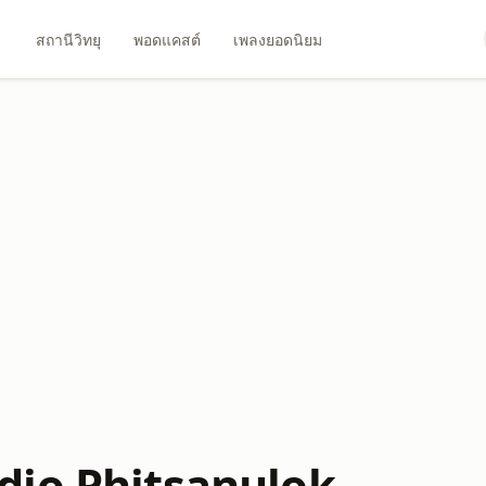
สถานีวิทยุ
พอดแคสต์
เพลงยอดนิยม
io Phitsanulok