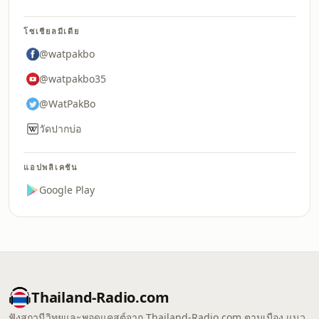
โซเชียลมีเดีย
@watpakbo
@watpakbo35
@WatPakBo
วัดปากบ่อ
แอปพลิเคชัน
Google Play
Thailand-Radio.com
ฟังสถานีวิทยุและพอดแคสต์จาก Thailand-Radio.com ตามเมือง แนว