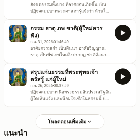
สังขตธรรมทั้งปวง ที่อาศัยกันเกิดขึ้น เป็น
ปฏิจจสมุปบาทพระศาสดารู้แจ้งว่า ล้วนไม่
เที่ยง เป็นทุกข์ ที่สุดแล้วย่อมว่างเปล่าเราทั้ง
หลายต้องรู้แจ้งปฏิจจสมุปบาท ต้องรู้แจ้ง
กรรม ธาตุ ภพ ชาติ(ผู้ใหม่ควร
สังขตธรรมทั้งปวงจึงจะรู้แจ้งทุกข์ จึงจะรู้
ฟัง)
แจ้งอริยสัจสี่ได้
ก.ค. 31, 2026
01:46:49
อาศัยกรรมเก่า เป็นผืนนา อาศัยวิญญาณ
ธาตุ เป็นพืช ภพใหม่จึงปรากฏ ชาติคือนาม
รูปใหม่ จึงปรากฏได้
สรุปแก่นธรรมที่พระพุทธเจ้า
ตรัสรู้ แก่ผู้ใหม่
ก.ค. 26, 2026
00:37:59
ปฏิจจสมุปบาท คือพระธรรมอันประเสริฐอัน
ผู้ใดเห็นแจ้ง และน้อมใจเชื่อในธรรมนี้ ย่อม
ออกจากทุกข์ได้
โหลดตอนเพิ่มเติม
แนะนำ