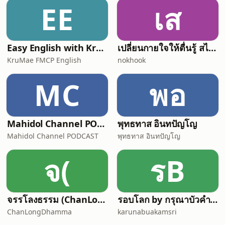
EE
เส
Easy English with KruMae FMCP English
เปลี่ยนกายใจให้ตื่นรู้ สไตล์ "พื้นที่ของควา
KruMae FMCP English
nokhook
MC
พอ
Mahidol Channel PODCAST
พุทธทาส อินทปัญโญ
Mahidol Channel PODCAST
พุทธทาส อินทปัญโญ
จ(
รB
จรรโลงธรรม (ChanLongDhamma)
รอบโลก by กรุณาบัวคำศรี
ChanLongDhamma
karunabuakamsri