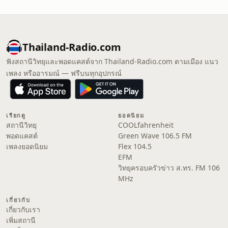
Thailand-Radio.com
ฟังสถานีวิทยุและพอดแคสต์จาก Thailand-Radio.com ตามเมือง แนว
เพลง หรืออารมณ์ — ฟรีบนทุกอุปกรณ์
เรียกดู
ยอดนิยม
สถานีวิทยุ
COOLfahrenheit
พอดแคสต์
Green Wave 106.5 FM
เพลงยอดนิยม
Flex 104.5
EFM
วิทยุครอบครัวข่าว ส.ทร. FM 106
MHz
เกี่ยวกับ
เกี่ยวกับเรา
เพิ่มสถานี