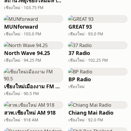
สถานีวิทยุเชียงใหม่มหานคร (Chiang Mai Mahanakhon)
เชียงใหม่ · 103.75 FM
MUNforward
GREAT 93
เชียงใหม่ · 103.0 FM
เชียงใหม่ · 93.0 FM
North Wave 94.25
37 Radio
เชียงใหม่ · 94.25 FM
เชียงใหม่ · 102.25 FM
BP Radio
เชียงใหม่เมืองงาม FM 90.5
เชียงใหม่
เชียงใหม่ · 90.5 FM
สวพ.เชียงใหม่ AM 918
Chiang Mai Radio
เชียงใหม่ · 918 AM
เชียงใหม่ · 92.0 FM