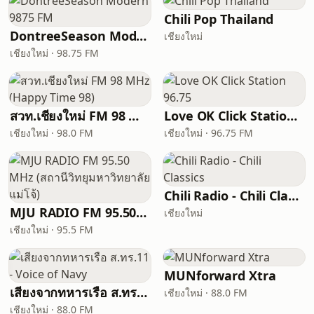
Chili Pop Thailand
DontreeSeason Modern 9875 FM
เชียงใหม่
เชียงใหม่ · 98.75 FM
สวท.เชียงใหม่ FM 98 MHz (Happy Time 98)
Love OK Click Station 96.75
เชียงใหม่ · 98.0 FM
เชียงใหม่ · 96.75 FM
Chili Radio - Chili Classics
MJU RADIO FM 95.50 MHz (สถานีวิทยุมหาวิทยาลัยแม่โจ้)
เชียงใหม่
เชียงใหม่ · 95.5 FM
MUNforward Xtra
เสียงจากทหารเรือ ส.ทร.11 - Voice of Navy
เชียงใหม่ · 88.0 FM
เชียงใหม่ · 88.0 FM